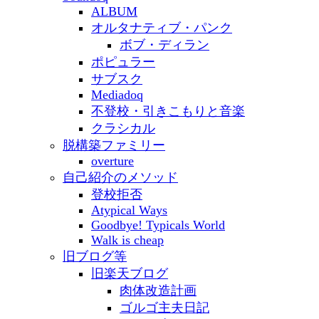
ALBUM
オルタナティブ・パンク
ボブ・ディラン
ポピュラー
サブスク
Mediadoq
不登校・引きこもりと音楽
クラシカル
脱構築ファミリー
overture
自己紹介のメソッド
登校拒否
Atypical Ways
Goodbye! Typicals World
Walk is cheap
旧ブログ等
旧楽天ブログ
肉体改造計画
ゴルゴ主夫日記