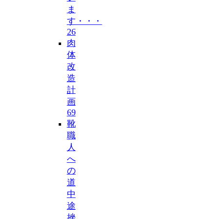
ま
す・・・
26
肉
体
改
造
計
画
69
靴
職
人
へ
の
道
中
途
挫