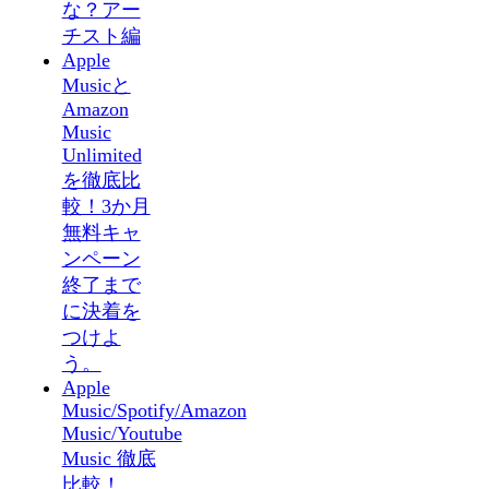
な？アー
チスト編
Apple
Musicと
Amazon
Music
Unlimited
を徹底比
較！3か月
無料キャ
ンペーン
終了まで
に決着を
つけよ
う。
Apple
Music/Spotify/Amazon
Music/Youtube
Music 徹底
比較！