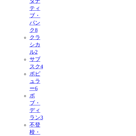
タナ
ティ
ブ・
パン
ク
8
クラ
シカ
ル
2
サブ
スク
4
ポピ
ュラ
ー
6
ボ
ブ・
ディ
ラン
3
不登
校・