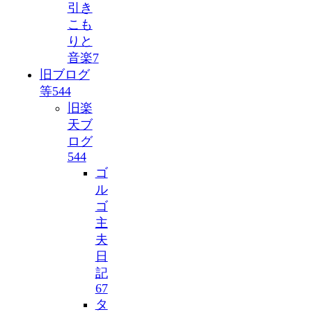
引き
こも
りと
音楽
7
旧ブログ
等
544
旧楽
天ブ
ログ
544
ゴ
ル
ゴ
主
夫
日
記
67
タ