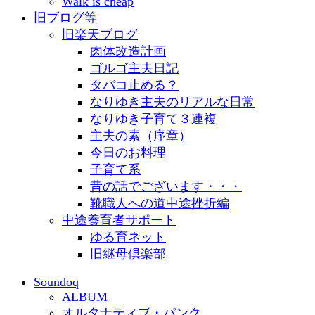
Walk is cheap
旧ブログ等
旧楽天ブログ
肉体改造計画
ゴルゴ主夫日記
タバコ止める？
なりゆき主夫のリアルな日常
なりゆき子育て３連複
主夫の素（序章）
今日のお料理
子育て系
昔の話でございます・・・
靴職人への道中途挫折編
中途養育者サポート
ゆる育ネット
旧継母倶楽部
Soundoq
ALBUM
オルタナティブ・パンク