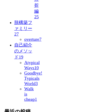
折
編
25
脱構築フ
ァミリー
27
overture
7
自己紹介
のメソッ
ド
19
Atypical
Ways
10
Goodbye!
Typicals
World
3
Walk
is
cheap
1
最近の投稿