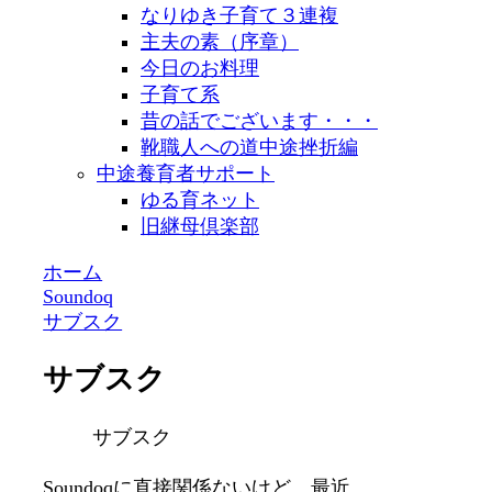
なりゆき子育て３連複
主夫の素（序章）
今日のお料理
子育て系
昔の話でございます・・・
靴職人への道中途挫折編
中途養育者サポート
ゆる育ネット
旧継母倶楽部
ホーム
Soundoq
サブスク
サブスク
サブスク
Soundoqに直接関係ないけど、最近