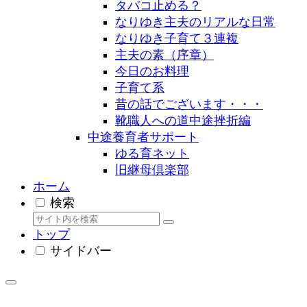
タバコ止める？
なりゆき主夫のリアルな日常
なりゆき子育て３連複
主夫の素（序章）
今日のお料理
子育て系
昔の話でございます・・・
靴職人への道中途挫折編
中途養育者サポート
ゆる育ネット
旧継母倶楽部
ホーム
検索
トップ
サイドバー