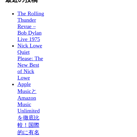
The Rolling
Thunder
Revue –
Bob Dylan
Live 1975
Nick Lowe
Quiet
Please: The
New Best
of Nick
Lowe
Apple
Musicと
Amazon
Music
Unlimited
を徹底比
較！国際
的に有名