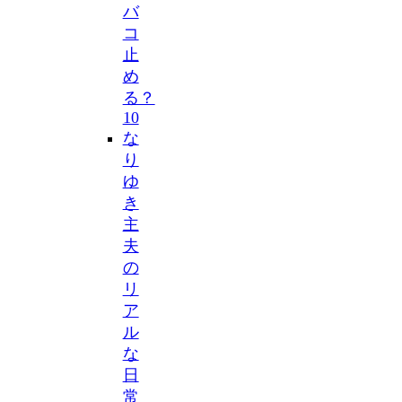
バ
コ
止
め
る？
10
な
り
ゆ
き
主
夫
の
リ
ア
ル
な
日
常