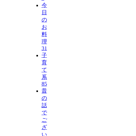
今
日
の
お
料
理
31
子
育
て
系
85
昔
の
話
で
ご
ざ
い