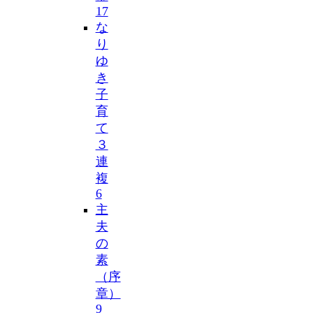
17
な
り
ゆ
き
子
育
て
３
連
複
6
主
夫
の
素
（序
章）
9