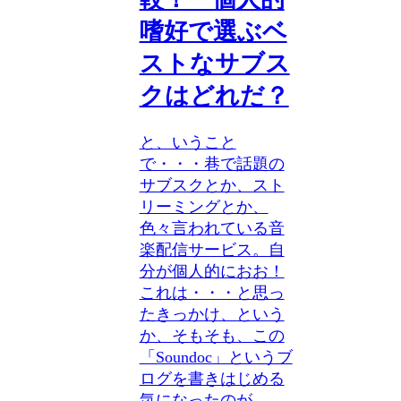
嗜好で選ぶベ
ストなサブス
クはどれだ？
と、いうこと
で・・・巷で話題の
サブスクとか、スト
リーミングとか、
色々言われている音
楽配信サービス。自
分が個人的におお！
これは・・・と思っ
たきっかけ、という
か、そもそも、この
「Soundoc」というブ
ログを書きはじめる
気になったのが、