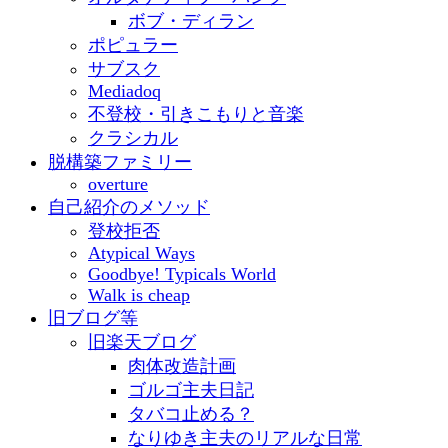
ボブ・ディラン
ポピュラー
サブスク
Mediadoq
不登校・引きこもりと音楽
クラシカル
脱構築ファミリー
overture
自己紹介のメソッド
登校拒否
Atypical Ways
Goodbye! Typicals World
Walk is cheap
旧ブログ等
旧楽天ブログ
肉体改造計画
ゴルゴ主夫日記
タバコ止める？
なりゆき主夫のリアルな日常