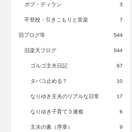
ボブ・ディラン
3
不登校・引きこもりと音楽
7
旧ブログ等
544
旧楽天ブログ
544
ゴルゴ主夫日記
67
タバコ止める？
10
なりゆき主夫のリアルな日常
17
なりゆき子育て３連複
6
主夫の素（序章）
9