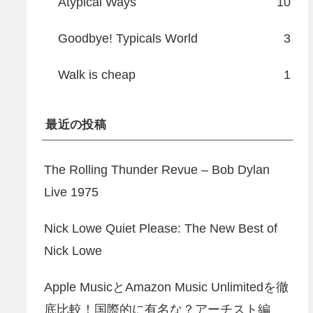
Atypical Ways
10
Goodbye! Typicals World
3
Walk is cheap
1
最近の投稿
The Rolling Thunder Revue – Bob Dylan
Live 1975
Nick Lowe Quiet Please: The New Best of
Nick Lowe
Apple MusicとAmazon Music Unlimitedを徹
底比較！国際的に有名な？アーチスト編