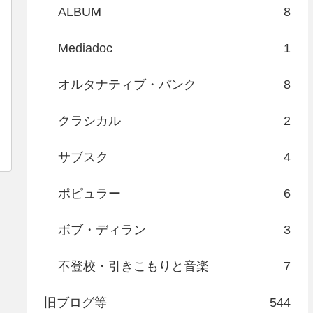
ALBUM
8
Mediadoc
1
オルタナティブ・パンク
8
クラシカル
2
サブスク
4
ポピュラー
6
ボブ・ディラン
3
不登校・引きこもりと音楽
7
旧ブログ等
544