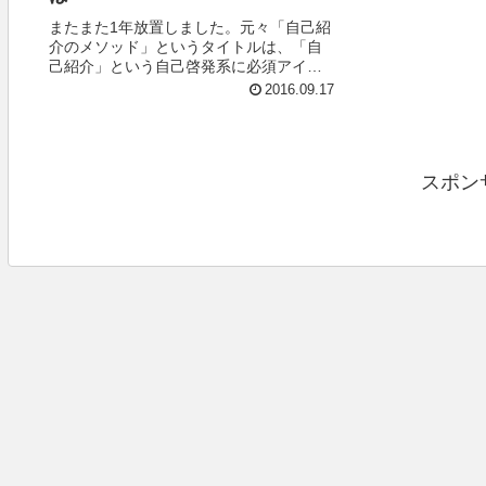
またまた1年放置しました。元々「自己紹
介のメソッド」というタイトルは、「自
己紹介」という自己啓発系に必須アイテ
ムを表題にすれば、自己表現に悩まれて
2016.09.17
いる心の美しい方々の検索結果に引っか
かるのか？という割と安易な考えから生
まれているものでした。...
スポン