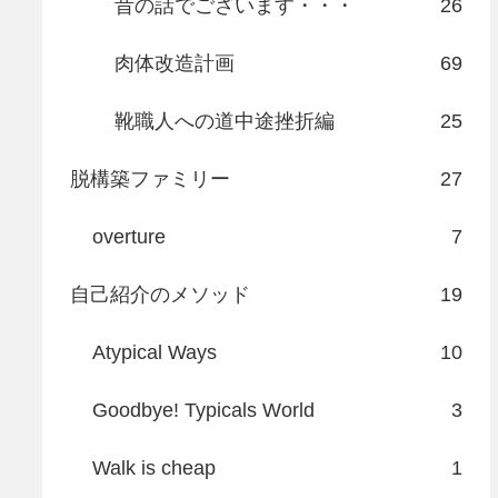
昔の話でございます・・・
26
肉体改造計画
69
靴職人への道中途挫折編
25
脱構築ファミリー
27
overture
7
自己紹介のメソッド
19
Atypical Ways
10
Goodbye! Typicals World
3
Walk is cheap
1