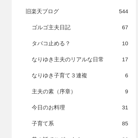
旧楽天ブログ
544
ゴルゴ主夫日記
67
タバコ止める？
10
なりゆき主夫のリアルな日常
17
なりゆき子育て３連複
6
主夫の素（序章）
9
今日のお料理
31
子育て系
85