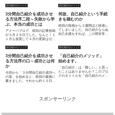
自己紹介のメソッド
自己紹介のメソッド
3分間自己紹介を成功させ
何故、自己紹介という手続
る方法序二段～失敗から学
きを踏むのか
ぶ、本当の成功とは
前回の投稿から３週間ほど経過し
てしまいました。自己紹介ならぬ
アメーバブログ、前回の記事投稿
自己弁護をすれば、この間非常に
が３月２９日でした。なんと！１
体調が悪く、PCに向かってモノ
ヶ月も放置して４月の更新はゼロ
を考えながら文章化する、といっ
ということに。期待していたみな
たある程度想像力を使う作業をす
さまにおかれましては、ウミガメ
自己紹介のメソッド
自己紹介のメソッド
ることがかなり苦痛であったため
の如き更新間隔、まことにすみま
です。（何度かは向かったので
せん。もっともウミガメの更新間
3分間自己紹介を成功させ
「自己紹介のメソッド」
す...
隔はよく判りませんがm(__)...
る方法序の口～成功とは何
始めます。
か
「自己紹介」は「難しい」と思っ
たことはありませんか？このブロ
今回から「３分間自己紹介成功へ
グのタイトルを「自己紹介のメソ
の道」を始めると、前回の最後に
ッド」としようと思ったのも、私
書きました。それから約１０日ほ
は常日頃より「自己紹介」は非常
ど、経過しました。実はその間
に難しいと思っているからです。
に、私自身が３分間自己紹介をす
それは元々、私の活動自体がどう
る機会が数回ありました。このよ
も理解し難いもののようであ
うなタイトルでブログを書く身で
スポンサーリンク
り、...
すから、私の「３分間自己紹介」
は...