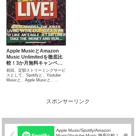
はじめる気になったのが、Spot...
はこ...
Apple MusicとAmazon
Music Unlimitedを徹底比
較！3か月無料キャンペー
ン終了までに決着をつけよ
前回、定額ストリーミングサービ
う。
スとして、Spotifyと、Youtube
Musicと、Apple Musicと、
Amazon Music Unlimitedを比較
した結果、 Spotifyは使い勝手は
最高だが、落ちる所が気になるの
と、無料...
スポンサーリンク
Apple Music/Spotify/Amazon
Music/Youtube Music 徹底比較！ 個