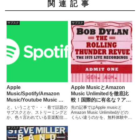
関連記事
サブスク
サブスク
Apple
Apple MusicとAmazon
Music/Spotify/Amazon
Music Unlimitedを徹底比
Music/Youtube Music 徹
較！国際的に有名な？アー
底比較！ 個人的嗜好で選
チスト編
と、いうことで・・・巷で話題の
先の記事ではApple musicと
ぶベストなサブスクはどれ
サブスクとか、ストリーミングと
Amazon Music Unlimitedがどの
か、色々言われている音楽配信サ
くらい違うのかを、無料体験中に
だ？
ービス。自分が個人的におお！こ
徹底比較する企画第一段として、
れは・・・と思ったきっかけ、と
スティーブ・ミラー・バンドとい
サブスク
いうか、そもそも、この
う、そこそこ有名な？アーチスト
「Soundoc」というブログを書き
を取り上げて比較してみた。今度