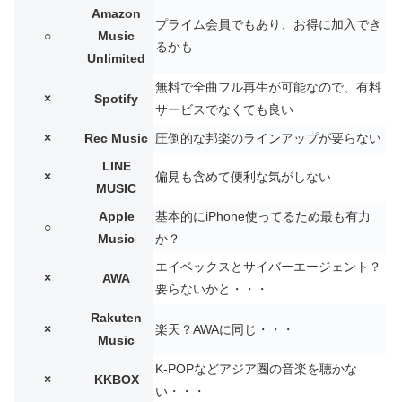
Amazon
プライム会員でもあり、お得に加入でき
○
Music
るかも
Unlimited
無料で全曲フル再生が可能なので、有料
×
Spotify
サービスでなくても良い
×
Rec Music
圧倒的な邦楽のラインアップが要らない
LINE
×
偏見も含めて便利な気がしない
MUSIC
Apple
基本的にiPhone使ってるため最も有力
○
Music
か？
エイベックスとサイバーエージェント？
×
AWA
要らないかと・・・
Rakuten
×
楽天？AWAに同じ・・・
Music
K-POPなどアジア圏の音楽を聴かな
×
KKBOX
い・・・