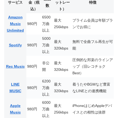
サービス
金（税
ットレー
特徴
数
込）
ト）
Amazon
6500
最大
プライム会員は年額プラ
Music
980円
万曲
256kbps
ンでお得に
Unlimited
以上
5000
最大
無料で全曲フル再生が可
Spotify
980円
万曲
320kbps
能
以上
圧倒的な邦楽のラインア
非公
最大
Rec Music
980円
ップ（旧レコチョク
開
320kbps
Best）
6200
LINE
最大
着うたやBGMなど豊富
980円
万曲
MUSIC
320kbps
なLINEとの連携機能
以上
6000
Apple
最大
iPhoneはじめAppleデバ
980円
万曲
Music
256kbps
イスとの相性は抜群
以上