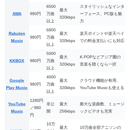
6500
スタイリッシュなインタ
最大
AWA
980円
万曲
ーフェース、PC版も魅
320kbps
以上
力
6800
Rakuten
最大
楽天ポイントや楽天ペイ
980円
万曲
Music
320kbps
での料金支払いにも対応
以上
5000
最大
K-POPなどアジア圏の
KKBOX
980円
万曲
320kbps
音楽を聴くなら一択
以上
4000
Google
最大
クラウド機能が有用、
980円
万曲
Play Music
320kbps
YouTube Musicも使える
以上
1280円
YouTube
非公
最大
膨大な楽曲数、ミュージ
／980
Music
開
256kbps
ックビデオも充実
円
10万
最大
10万曲全部アニソンの