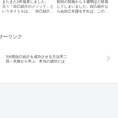
またまた1年放置しました。
前回の投稿から３週間ほど経過
元々「自己紹介のメソッド」と
してしまいました。自己紹介な
いうタイトルは、「自己紹介」
らぬ自己弁護をすれば、この間
という自己啓発系に必須アイテ
非常に体調が悪く、PCに向か
ムを表題にすれば、自己表現に
ってモノを考えながら文章化す
悩まれている心の美しい方々の
る、といったある程度想像力を
検索結果に引っかかるのか？と
使う作業をすることがかなり苦
いう割と安易な考えから生まれ
痛であったためです。（何度か
サーリンク
ているものでした。...
は向かったのです...
3分間自己紹介を成功させる方法序二
段～失敗から学ぶ、本当の成功とは