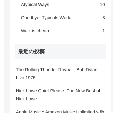
Atypical Ways
10
Goodbye! Typicals World
3
Walk is cheap
1
最近の投稿
The Rolling Thunder Revue – Bob Dylan
Live 1975
Nick Lowe Quiet Please: The New Best of
Nick Lowe
Apple MusicとAmazon Music Unlimitedを徹