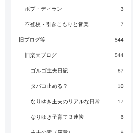
ボブ・ディラン
3
不登校・引きこもりと音楽
7
旧ブログ等
544
旧楽天ブログ
544
ゴルゴ主夫日記
67
タバコ止める？
10
なりゆき主夫のリアルな日常
17
なりゆき子育て３連複
6
主夫の素（序章）
9