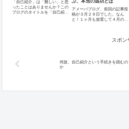
ぶ、本当の成功とは
「自己紹介」は「難しい」と思
ったことはありませんか？この
アメーバブログ、前回の記事投
ブログのタイトルを「自己紹介
稿が３月２９日でした。なん
のメソッド」としようと思った
と！１ヶ月も放置して４月の更
のも、私は常日頃より「自己紹
新はゼロということに。期待し
介」は非常に難しいと思ってい
ていたみなさまにおかれまして
るからです。それは元々、私の
は、ウミガメの如き更新間隔、
活動自体がどうも理解し難いも
スポン
まことにすみません。もっとも
ののようであり、...
ウミガメの更新間隔はよく判り
ませんがm(__)...
何故、自己紹介という手続きを踏むの
か