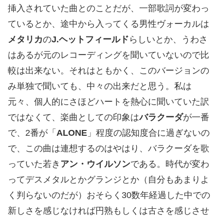
挿入されていた曲とのことだが、一部歌詞が変わっ
ているとか、途中から入ってくる男性ヴォーカルは
メタリカ
の
J.ヘットフィールド
らしいとか、うわさ
はあるが元のレコーディングを聞いていないので比
較は出来ない。それはともかく、このバージョンの
み単独で聞いても、中々の出来だと思う。私は
元々、個人的にさほどハートを熱心に聞いていた訳
ではなくて、楽曲としての印象は
バラクーダ
が一番
で、2番が「
ALONE
」程度の認知度合に過ぎないの
で、この曲は連想するのはやはり、バラクーダを歌
っていた若き
アン・ウイルソン
である。時代が変わ
ってデスメタルとかグランジとか（自分もあまりよ
く判らないのだが）おそらく30数年経過した中での
新しさを感じなければ円熟もしくは古さを感じさせ