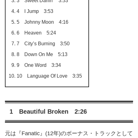
3 Sweet Darlin’ 3:53
4 I Jump 3:53
5 Johnny Moon 4:16
6 Heaven 5:24
7 City’s Burning 3:50
8 Down On Me 5:13
9 One Word 3:34
10 Language Of Love 3:35
1 Beautiful Broken 2:26
元は『Fanatic』(12年)のボーナス・トラックとして