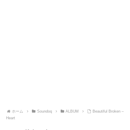
ホーム
Soundoq
ALBUM
Beautiful Broken –
Heart