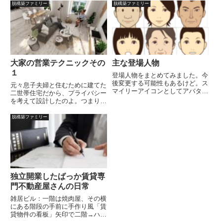
す。勝手にマンガ化しないよう
お客様に還元するのが・・・・」
脱構築ファミリー
脱構築ファミリー
に！（誰もしないか・・・）基本
可愛いくていいんじゃないでしょ
コンセプトは、ま、よくある下宿
うかそうでしょう？ほら～判る人
モノみたいなイメージでしょう
は判るんですよね、時代の流れ
か。現...
を。ま...
大家の営業テクニックその
主な登場人物
１
登場人物をまとめてみました。今
後変更する可能性もあるけど。ス
元々息子夫婦と住むために建てた
マイリーアイコンとしてアバター
二世帯住宅だから、プライバシー
を登録してみましたが、ちゃんと
を考えて設計したのよ。つまり、
携帯で見られるのかどうか･･･確
一戸建てが１階と２階二つにある
認してくれると嬉しいです。
と思ってもらうといいわね。３世
脱構築ファミリー
（2020年wordpress化によって変
帯じゃなかったんですか？誰がそ
更）品川隆三36歳 ...
んなこといった？こいつで
す・・・息子さんご夫婦は、どう
なされ...
独立開業したばっか賃貸専
門不動産屋さんの日常
雑居ビル：一階は焼肉屋、その横
にある階段の手前に手作り風「賃
貸物件の看板」矢印で二階→ハウ