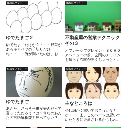
脱構築ファミリー
脱構築ファミリー
ゆでたまご２
不動産屋の営業テクニック
その３
ゆでたまごだけか？・・・野菜が
あるキャベツの千切りだけ
オプレーシブグレイン・ＳＯＨＯ
ね・・・・俺が聞いたのは、おか
アベニューの前、玄関のチャイム
ずがゆでたまごだけなのかってこ
を鳴らす玄関が開くちょっと～早
とだよ。大体、ゆでたまごってお
いじゃないのよ、まだ片付けてな
かずなのか？これをおかずにして
いわよいや！実は・・・２人いる
脱構築ファミリー
脱構築ファミリー
米を食うのか？物足りないならマ
んですあら、そうなの、よかった
ヨネーズもあるぞ。これはオレの
じゃない、ちゃんと納得してるん
を使っ...
でしょうねいや・・・っていう
か...
ゆでたまご
主なところは
あんた、さっき子供が好きだって
少し細かく書いておこうかなと
言ってただろう？は？何なのあん
か・・・ま、このページは思いつ
たの言語解析能力狂ってない？言
いたときに更新されるかもしれま
ってません！全く言ってない、強
せん。主な登場人物品川隆三36
いて言うなら何で自分の子じゃな