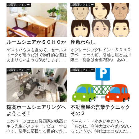
な～。とかとかガキ共が係わって
てしまう。ああ！急いで原稿を拾
脱構築ファミリー
脱構築ファミリー
くるのは計 算外だったけど、と
い集めるが、原稿の先に、子供の
かもどちらかといえばまだ見切...
足が・・・子供と目が会う子供
「ママ～！」走って逃げる。ママ
に...
ルームシェアかＳＯＨＯか
座敷わらし
ゲストハウスも含めて、セールス
オプレーシブグレイン・ＳＯＨＯ
トークが違うだけで物件的な差は
アベニューの前、引越し屋と品川
あまりないような気がします。
隆三「荷物は全部2階ね、あのあ
ＳＯＨＯ＝仕事優先、近所づきあ
たりへ頼みます」「このあたりで
い薄いゲストハウス＝とりあえず
いいですか」「そうそう、そのへ
脱構築ファミリー
脱構築ファミリー
住む、近所づきあい薄いルームシ
んで」「荷物少ないわね」「ま、
ェア＝とりあえず住む、近所づき
身軽なほうがいいですから」「そ
あい濃いみたいな分類でしょう
うよね、それは何？」「資料で
か...
す...
穂高ホームシェアリングへ
不動産屋の営業テクニック
ようこそ！
その２
このページはエロ漫画家の穂高ア
う～ん・・・小さい車だね～。
キラ先生がメジャーデビューする
「あのね、今時大は小を兼ねない
べく、勝手に応援する目的で作ら
っていうか、時代はエコなんだ
れていますが、読むのは自由で
よ！税金だって違うし、その分を