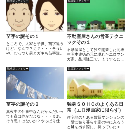
歳 Ａ型 独身 エロ漫画家葉山
脱構築ファミリー
脱構築ファミリー
い子供を面倒見てるんだってこと
彰子58歳 Ｂ型 夫と死別 現
くらいで、別にそれだって大して
在独身 オプレーシブグレイン・
興味はないけど、言っちゃあ悪
ＳＯＨＯアベニューの大家 穂高
い...
ウ...
苗字の謎その１
不動産屋さんの営業テクニ
ックその１
ところで、大家と子供、苗字違う
けど、なんで？え？・・・そうい
不動産屋として独立開業した同級
や、むっつり男とガキも苗字違っ
生岡本達徳の元に現れたエロマン
てたよな・・・・・・いや、知ら
ガ家、品川隆三で、ようするに、
なきゃいいけどさ、別にオレの知
物件を探しに来たわけ？そうだ
ったこっちゃないっていうか、関
よ、せっかく友達（仲良かったわ
脱構築ファミリー
脱構築ファミリー
係ないし・・・・知ってんの？い
けじゃないけど）が店構えたって
いえじゃあ、なんで間が空くわ
いうから、お客になってやろうか
け...
と思ってきたんだぜ、どうやらヒ
マ...
苗字の謎その２
独身ＳＯＨＯのよくある日
常（エロ漫画家に限らず）
真夜中の仕事中なんだかんだいっ
ても夜は静かだよな・・・まあ、
住宅地のとある賃貸マンションの
そう悪くはないか？やっぱり仕事
一階に独り暮らす家の中に入ろう
環境は大事って言うか。後は日中
と鍵を出す際に、持っていたエロ
がどうかって感じになるんだろう
マンガの原稿が入った袋を落とし