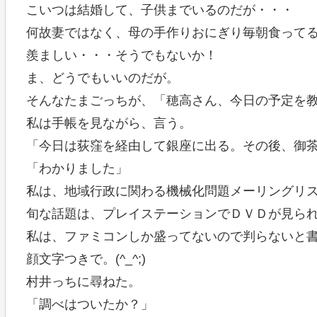
こいつは結婚して、子供までいるのだが・・・
何故妻ではなく、母の手作りおにぎり毎朝食って
羨ましい・・・そうでもないか！
ま、どうでもいいのだが。
そんなたまごっちが、「穂高さん、今日の予定を
私は手帳を見ながら、言う。
「今日は荻窪を経由して銀座に出る。その後、御
「わかりました」
私は、地域行政に関わる機械化問題メーリングリ
旬な話題は、プレイステーションでＤＶＤが見ら
私は、ファミコンしか盛ってないので判らないと
顔文字つきで。(^_^;)
村井っちに尋ねた。
「調べはついたか？」