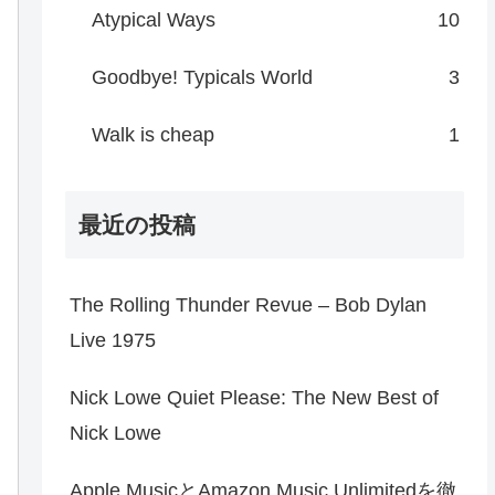
Atypical Ways
10
Goodbye! Typicals World
3
Walk is cheap
1
最近の投稿
The Rolling Thunder Revue – Bob Dylan
Live 1975
Nick Lowe Quiet Please: The New Best of
Nick Lowe
Apple MusicとAmazon Music Unlimitedを徹