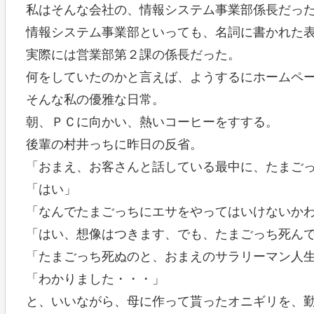
私はそんな会社の、情報システム事業部係長だっ
情報システム事業部といっても、名詞に書かれた
実際には営業部第２課の係長だった。
何をしていたのかと言えば、ようするにホームペ
そんな私の優雅な日常。
朝、ＰＣに向かい、熱いコーヒーをすする。
後輩の村井っちに昨日の反省。
「おまえ、お客さんと話している最中に、たまご
「はい」
「なんでたまごっちにエサをやってはいけないか
「はい、想像はつきます、でも、たまごっち死ん
「たまごっち死ぬのと、おまえのサラリーマン人
「わかりました・・・」
と、いいながら、母に作って貰ったオニギリを、