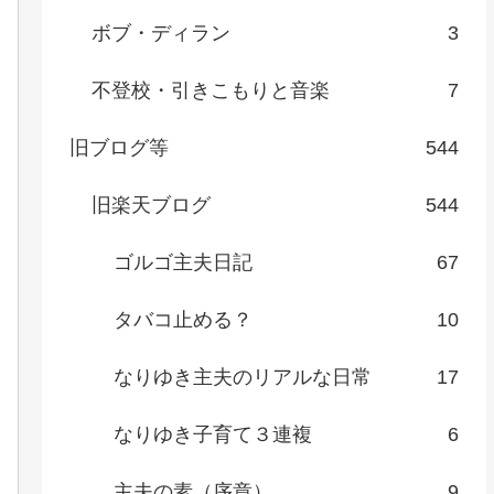
ボブ・ディラン
3
不登校・引きこもりと音楽
7
旧ブログ等
544
旧楽天ブログ
544
ゴルゴ主夫日記
67
タバコ止める？
10
なりゆき主夫のリアルな日常
17
なりゆき子育て３連複
6
主夫の素（序章）
9