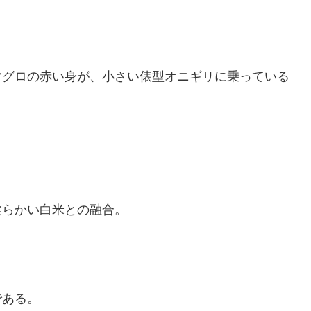
マグロの赤い身が、小さい俵型オニギリに乗っている
。
柔らかい白米との融合。
である。