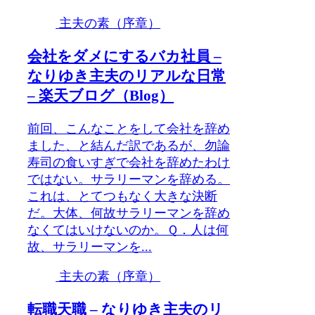
主夫の素（序章）
会社をダメにするバカ社員 –
なりゆき主夫のリアルな日常
– 楽天ブログ（Blog）
前回、こんなことをして会社を辞め
ました、と結んだ訳であるが、勿論
寿司の食いすぎで会社を辞めたわけ
ではない。サラリーマンを辞める。
これは、とてつもなく大きな決断
だ。大体、何故サラリーマンを辞め
なくてはいけないのか。Ｑ．人は何
故、サラリーマンを...
主夫の素（序章）
転職天職 – なりゆき主夫のリ