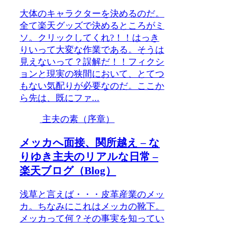
大体のキャラクターを決めるのだ。
全て楽天グッズで決めるところがミ
ソ。クリックしてくれ?！！はっき
りいって大変な作業である。そうは
見えないって？誤解だ！！フィクシ
ョンと現実の狭間において、とてつ
もない気配りが必要なのだ。ここか
ら先は、既にファ...
主夫の素（序章）
メッカへ面接、関所越え – な
りゆき主夫のリアルな日常 –
楽天ブログ（Blog）
浅草と言えば・・・皮革産業のメッ
カ。ちなみにこれはメッカの靴下。
メッカって何？その事実を知ってい