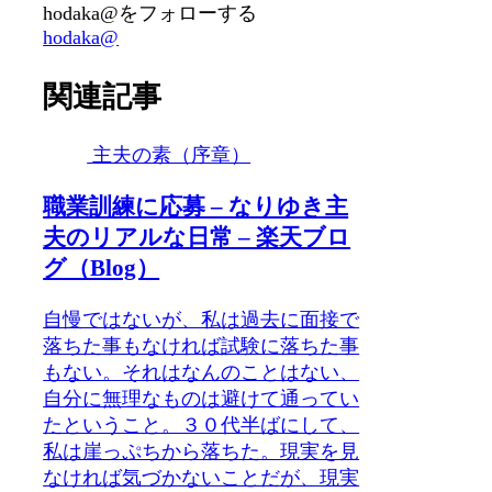
hodaka@をフォローする
hodaka@
関連記事
主夫の素（序章）
職業訓練に応募 – なりゆき主
夫のリアルな日常 – 楽天ブロ
グ（Blog）
自慢ではないが、私は過去に面接で
落ちた事もなければ試験に落ちた事
もない。それはなんのことはない、
自分に無理なものは避けて通ってい
たということ。３０代半ばにして、
私は崖っぷちから落ちた。現実を見
なければ気づかないことだが、現実