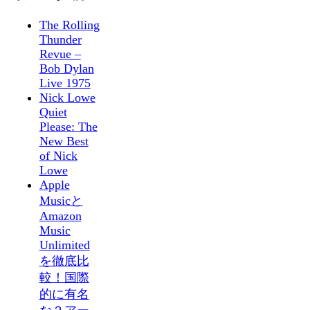
The Rolling
Thunder
Revue –
Bob Dylan
Live 1975
Nick Lowe
Quiet
Please: The
New Best
of Nick
Lowe
Apple
Musicと
Amazon
Music
Unlimited
を徹底比
較！国際
的に有名