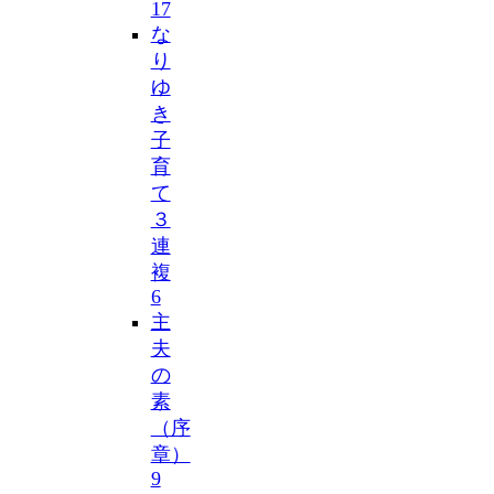
17
な
り
ゆ
き
子
育
て
３
連
複
6
主
夫
の
素
（序
章）
9