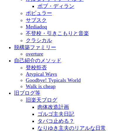
ボブ・ディラン
ポピュラー
サブスク
Mediadoq
不登校・引きこもりと音楽
クラシカル
脱構築ファミリー
overture
自己紹介のメソッド
登校拒否
Atypical Ways
Goodbye! Typicals World
Walk is cheap
旧ブログ等
旧楽天ブログ
肉体改造計画
ゴルゴ主夫日記
タバコ止める？
なりゆき主夫のリアルな日常