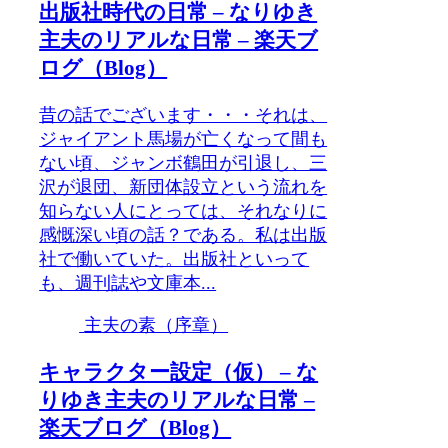
出版社時代の日常 – なりゆき
主夫のリアルな日常 – 楽天ブ
ログ（Blog）
昔の話でございます・・・それは、
ジャイアント馬場が亡くなって間も
ない頃、ジャンボ鶴田が引退し、三
沢が退団、新団体設立という流れを
知らない人にとっては、それなりに
感慨深い頃の話？である。私は出版
社で働いていた。出版社といって
も、週刊誌や文庫本...
主夫の素（序章）
キャラクター設定（仮） – な
りゆき主夫のリアルな日常 –
楽天ブログ（Blog）