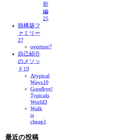
折
編
25
脱構築フ
ァミリー
27
overture
7
自己紹介
のメソッ
ド
19
Atypical
Ways
10
Goodbye!
Typicals
World
3
Walk
is
cheap
1
最近の投稿