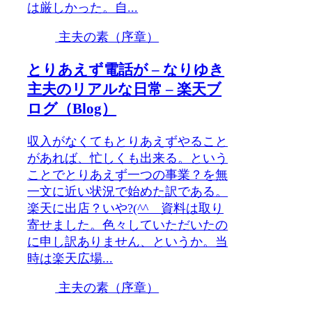
は厳しかった。自...
主夫の素（序章）
とりあえず電話が – なりゆき
主夫のリアルな日常 – 楽天ブ
ログ（Blog）
収入がなくてもとりあえずやること
があれば、忙しくも出来る。という
ことでとりあえず一つの事業？を無
一文に近い状況で始めた訳である。
楽天に出店？いや?(^^ゞ資料は取り
寄せました。色々していただいたの
に申し訳ありません、というか。当
時は楽天広場...
主夫の素（序章）