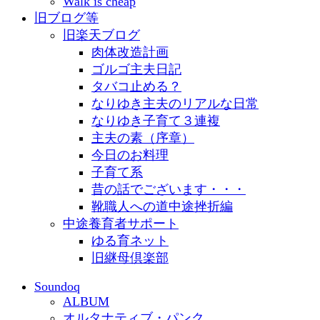
Walk is cheap
旧ブログ等
旧楽天ブログ
肉体改造計画
ゴルゴ主夫日記
タバコ止める？
なりゆき主夫のリアルな日常
なりゆき子育て３連複
主夫の素（序章）
今日のお料理
子育て系
昔の話でございます・・・
靴職人への道中途挫折編
中途養育者サポート
ゆる育ネット
旧継母倶楽部
Soundoq
ALBUM
オルタナティブ・パンク