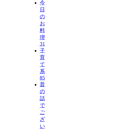
今
日
の
お
料
理
31
子
育
て
系
85
昔
の
話
で
ご
ざ
い