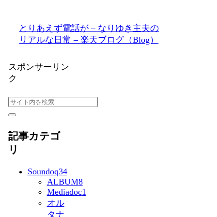
とりあえず電話が – なりゆき主夫の
リアルな日常 – 楽天ブログ（Blog）
スポンサーリン
ク
記事カテゴ
リ
Soundoq
34
ALBUM
8
Mediadoc
1
オル
タナ