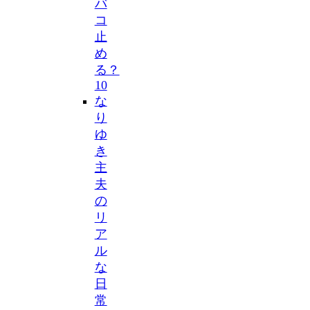
バ
コ
止
め
る？
10
な
り
ゆ
き
主
夫
の
リ
ア
ル
な
日
常