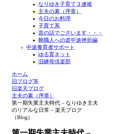
なりゆき子育て３連複
主夫の素（序章）
今日のお料理
子育て系
昔の話でございます・・・
靴職人への道中途挫折編
中途養育者サポート
ゆる育ネット
旧継母倶楽部
ホーム
旧ブログ等
旧楽天ブログ
主夫の素（序章）
第一期失業主夫時代 – なりゆき主夫
のリアルな日常 – 楽天ブログ
（Blog）
第一期失業主夫時代 –