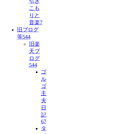
引き
こも
りと
音楽
7
旧ブログ
等
544
旧楽
天ブ
ログ
544
ゴ
ル
ゴ
主
夫
日
記
67
タ