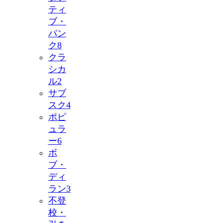
ティ
ブ・
パン
ク
8
クラ
シカ
ル
2
サブ
スク
4
ポピ
ュラ
ー
6
ボ
ブ・
ディ
ラン
3
不登
校・