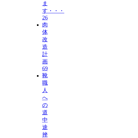
ま
す・・・
26
肉
体
改
造
計
画
69
靴
職
人
へ
の
道
中
途
挫