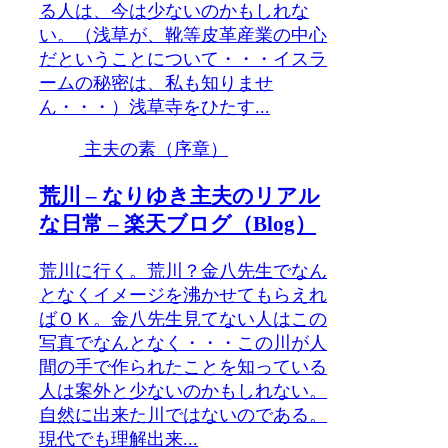
る人は、今は少ないのかもしれな
い。（浅草が、靴等皮革産業の中心
だということについて・・・イスラ
ームの秘密は、私も知りませ
ん・・・）浅草寺をひたす...
主夫の素（序章）
荒川 – なりゆき主夫のリアル
な日常 – 楽天ブログ（Blog）
荒川に行く。荒川？金八先生でなん
となくイメージを沸かせてもらえれ
ばＯＫ。金八先生見てない人はこの
写真でなんとなく・・・この川が人
間の手で作られたことを知っている
人は案外と少ないのかもしれない。
自然に出来た川ではないのである。
現代でも理解出来...