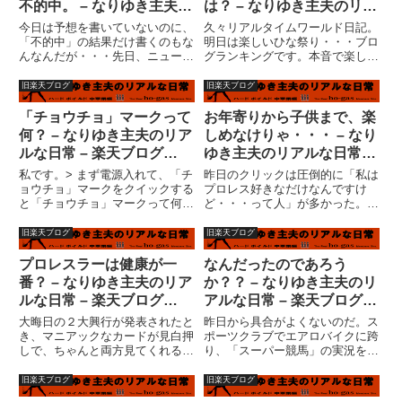
不的中。 – なりゆき主夫の
は？ – なりゆき主夫のリア
リアルな日常 – 楽天ブログ
ルな日常 – 楽天ブログ
今日は予想を書いていないのに、
久々リアルタイムワールド日記。
（Blog）
（Blog）
「不的中」の結果だけ書くのもな
明日は楽しいひな祭り・・・ブロ
んなんだが・・・先日、ニューマ
グランキングです。本音で楽しい
スクが届いた時点で、今週はもう
と思っているか疑っている人はク
「ワールドプロレスリング」サイ
リック！いや、久々にネタでし
旧楽天ブログ
旧楽天ブログ
ン馬券やるつもりもなく、黒いマ
た。(^^ゞ去年パスした三人官
スクは２枠、枠連でカブになるの
女。 未だに作ってませんけ
「チョウチョ」マークって
お年寄りから子供まで、楽
は２?７、これ１点でよし、と
ど・・・一応、手作りキットにな
何？ – なりゆき主夫のリア
しめなけりゃ・・・ – なり
考...
ってお...
ルな日常 – 楽天ブログ
ゆき主夫のリアルな日常 –
（Blog）
楽天ブログ（Blog）
私です。> まず電源入れて、「チ
昨日のクリックは圧倒的に「私は
ョウチョ」マークをクイックする
プロレス好きなだけなんですけ
と「チョウチョ」マークって何？
ど・・・って人」が多かった。嘘
> 思うにパスワードはそこに始め
だ?！！と思う人はクリック！
から記憶されてて> サインインし
（こういうのって違法なクリック
旧楽天ブログ
旧楽天ブログ
てメールの受信画面にいく。> サ
誘導と言わないんでしょう
インイン完了しないので受信メー
か？？）すみません。勿論、嘘で
プロレスラーは健康が一
なんだったのであろう
ル画面までいけないのだ...
す。プロレスファンはシャイな
番？ – なりゆき主夫のリア
か？？ – なりゆき主夫のリ
方々が多くて...
ルな日常 – 楽天ブログ
アルな日常 – 楽天ブログ
（Blog）
（Blog）
大晦日の２大興行が発表されたと
昨日から具合がよくないのだ。ス
き、マニアックなカードが見白押
ポーツクラブでエアロバイクに跨
しで、ちゃんと両方見てくれる人
り、「スーパー競馬」の実況を見
いるんだろうか？と私は思った。
ているときからだ。３コーナーで
たぶん、多くの格闘技ファンは両
ディープインパクトがぐいぐいと
旧楽天ブログ
旧楽天ブログ
方見たと思う。プロレスファンも
出てきたとき、私の脈拍は計測不