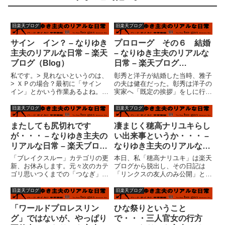
旧楽天ブログ
旧楽天ブログ
サイン イン？ – なりゆき
プロローグ その６ 結婚
主夫のリアルな日常 – 楽天
– なりゆき主夫のリアルな
ブログ（Blog）
日常 – 楽天ブログ
（Blog）
私です。> 見れないというのは、
彰秀と洋子が結婚した当時、雅子
> ＸＰの場合？最初に「サイン
の夫は健在だった。彰秀は洋子の
イン」とかいう作業あるよね。
実家へ「既定の挨拶」をしに行
う?む・・・ＸＰの場合ではない
き、義父となる予定の夫と二人で
ような気がするが・・・何かフリ
巨人戦を見ていた。雅子と洋子、
旧楽天ブログ
旧楽天ブログ
ーメールに「サイン・イン」出来
そして洋子の弟二人は、台所に非
ないということだろうか。その辺
難していた。野球を全く愛してい
またしても尻切れです
凄まじく穂高ナリユキらし
がわからないと俺もわからない...
ない彰秀にとって、その２時間ほ
が・・・ – なりゆき主夫の
い出来事というか・・・ –
ど...
リアルな日常 – 楽天ブログ
なりゆき主夫のリアルな日
（Blog）
常 – 楽天ブログ（Blog）
「ブレイクスルー」カテゴリの更
本日、私「穂高ナリユキ」は楽天
新、お休みします。元々次のカテ
ブログから脱出し、その日記は
ゴリ思いつくまでの「つなぎ」の
「リンクスの友人のみ公開」とす
ような目的で「フリーページ」を
るつもりであった。しかし・・・
書きなおしていたのですが、次の
「リンクスの友達以外」のリンク
旧楽天ブログ
旧楽天ブログ
キャラ設定がほぼ固まりつつある
ストップページに私の過去の日記
段階で、「つなぎ」に気合が入ら
が表示されないだけで、「リンク
「ワールドプロレスリン
ひな祭りということ
なくなってしまったのです。書
ス友達」のリンクストップページ
グ」ではないが、やっぱり
で・・・三人官女の行方
き...
に...