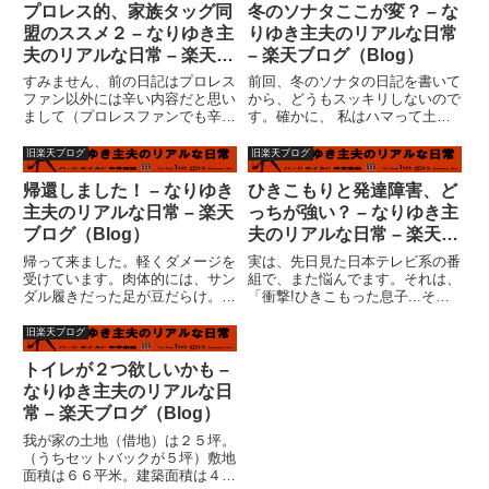
見たと思う。暇だし・・・（い
能に陥った。馬券、ハズレであ
プロレス的、家族タッグ同
冬のソナタここが変？ – な
や、かなり面白かったですけど）
る。３００円損した。競馬中継が
盟のススメ２ – なりゆき主
りゆき主夫のリアルな日常
ち...
終...
夫のリアルな日常 – 楽天ブ
– 楽天ブログ（Blog）
ログ（Blog）
すみません、前の日記はプロレス
前回、冬のソナタの日記を書いて
ファン以外には辛い内容だと思い
から、どうもスッキリしないので
まして（プロレスファンでも辛か
す。確かに、 私はハマって土日
ったりして）とにかく支離滅裂な
２日間で一気に視聴してしまいま
ので、前と後ろを分けました。今
した。この勢いは自分で自分を褒
旧楽天ブログ
旧楽天ブログ
回は、家族のタッグ同盟というこ
めてあげたい。いや、作品を褒め
とで論じてみたいと思います。プ
るべき？「冬のソナタ」を見てか
帰還しました！ – なりゆき
ひきこもりと発達障害、ど
ロレスラーというのは、キャラ
ら、どうにも脱力感があるとい
主夫のリアルな日常 – 楽天
っちが強い？ – なりゆき主
ク...
う...
ブログ（Blog）
夫のリアルな日常 – 楽天ブ
ログ（Blog）
帰って来ました。軽くダメージを
実は、先日見た日本テレビ系の番
受けています。肉体的には、サン
組で、また悩んでます。それは、
ダル履きだった足が豆だらけ。市
「衝撃!ひきこもった息子...その
民プールで日焼けした背中が真っ
時家族は」 という番組。タイト
赤。またその市民プールのウォー
ルどおり、ひきこもった子供に対
旧楽天ブログ
タースライダーで打撲した尻の皮
して家族がどう対処するのかとい
が剥け、大量に飯食いすぎて腰を
うドキュメンタリー。「ドキュメ
トイレが２つ欲しいかも –
痛めました。さらに帰ってきて
ンタリーとは、実写に一つの...
なりゆき主夫のリアルな日
今...
常 – 楽天ブログ（Blog）
我が家の土地（借地）は２５坪。
（うちセットバックが５坪）敷地
面積は６６平米。建築面積は４１