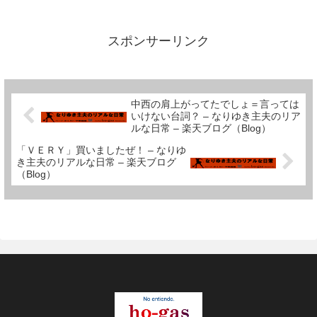
平米。広いとはいえない。いや、
はっきりいって狭いと思う。家を
持っているというだけで幸せと言
えることではあるが、感謝すれば
スポンサーリンク
広くなるというものでもなく、
狭...
中西の肩上がってたでしょ＝言っては
いけない台詞？ – なりゆき主夫のリア
ルな日常 – 楽天ブログ（Blog）
「ＶＥＲＹ」買いましたぜ！ – なりゆ
き主夫のリアルな日常 – 楽天ブログ
（Blog）