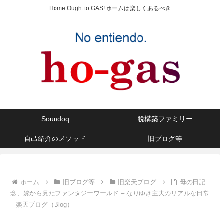
Home Ought to GAS! ホームは楽しくあるべき
Soundoq
脱構築ファミリー
自己紹介のメソッド
旧ブログ等
ホーム
旧ブログ等
旧楽天ブログ
母の日記
念、嫁から見たファンタジーワールド – なりゆき主夫のリアルな日常
– 楽天ブログ（Blog）