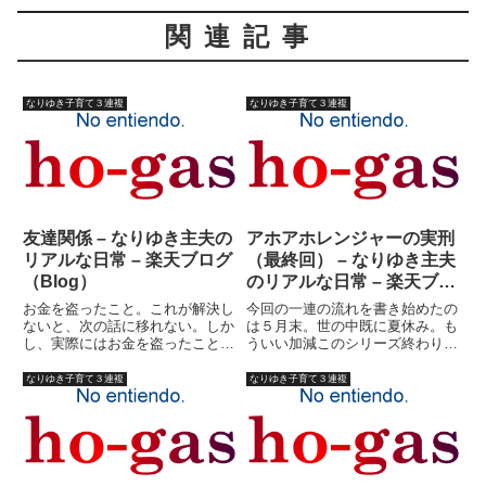
関連記事
なりゆき子育て３連複
なりゆき子育て３連複
友達関係 – なりゆき主夫の
アホアホレンジャーの実刑
リアルな日常 – 楽天ブログ
（最終回） – なりゆき主夫
（Blog）
のリアルな日常 – 楽天ブロ
グ（Blog）
お金を盗ったこと。これが解決し
今回の一連の流れを書き始めたの
ないと、次の話に移れない。しか
は５月末。世の中既に夏休み。も
し、実際にはお金を盗ったことだ
ういい加減このシリーズ終わりに
けが問題なのではなかった。３年
して、新しい展開にしたほうが良
近く、この子たちと暮らしてき
さそうだが、どうにも話が長くな
なりゆき子育て３連複
なりゆき子育て３連複
て、子育ての空白を埋めるべく慣
ってしまう病気？の上、中々更新
れないながらも必死で面倒を見て
出来ない体質？のため、申し訳な
きたつもりである。このブログの
く思っています。いよいよ今回
趣...
で...