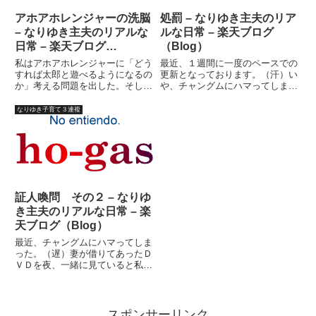
アホアホレンジャーの洗脳
処罰 – なりゆき主夫のリア
– なりゆき主夫のリアルな
ルな日常 – 楽天ブログ
日常 – 楽天ブログ
（Blog）
（Blog）
私はアホアホレンジャーに「どう
最近、１週間に一度のペースでの
すれば太郎と遊べるようになるの
更新となっております。（汗）い
か」考える問題を出した。そして
や、チャングムにハマってしまっ
今、子供部屋で作戦会議を開いて
て・・・。（遅）時間があれば、
いる。「え?わかんねえよ」「み
このＤＶＤを見て、ついそのまま
なりゆき子育て３連複
んなで謝ってみるか」「だけどみ
寝てしまって・・・やりかけた仕
んなで謝るのってヘンじゃん？」
事がそのままなのです。ま、後は
「じゃあどうすればいいんだ
日記の流れがガンガン書きたく
よ？...
な...
証人喚問 その２ – なりゆ
き主夫のリアルな日常 – 楽
天ブログ（Blog）
最近、チャングムにハマってしま
った。（遅）妻が借りてあったＤ
ＶＤを夜、一緒に見ていると私が
つい寝てしまって・・・もういつ
のまにか、最後の方である。つい
にオギョモ様とチェ女官長の悪事
の数々が裁かれる時が・・・マズ
スポンサーリンク