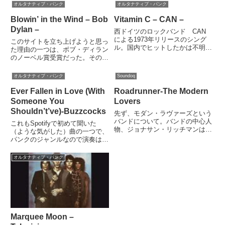
でその人が持っているデータや固
オルタナティブ・パンク
オルタナティブ・パンク
あ、ソコソコ心地よいのである。
有の気質などを通した時に、自分
実際に自分のD...
がアウトプットしたものをその人
Blowin’ in the Wind – Bob
Vitamin C – CAN –
なりに評価し、共感する訳であ
Dylan –
西ドイツのロックバンド CAN
る...
による1973年リリースのシング
このサイトを立ち上げようと思っ
ル。国内でヒットしたかは不明。
た理由の一つは、ボブ・ディラン
ボーカルのダモ鈴木氏は日本人
のノーベル賞受賞だった。その前
で、オルタネィティブ・パンクの
からディランのファンサイトを作
ジャンルに多大な影響を与えたと
ろうと思ったことはあったのだ
オルタナティブ・パンク
Soundoq
か。歌の意味は「あなた、ビタミ
が、果たしてそれを誰が見るんだ
ンCを失ってますよ！」という事
という思いもあった。しかし、ノ
Ever Fallen in Love (With
Roadrunner-The Modern
で良いのだと思う。だから何？と
ーベル賞だ。ディランのファンじ
Someone You
Lovers
言われても・・・
ゃ...
Shouldn’t’ve)-Buzzcocks
先ず、モダン・ラヴァーズという
バンドについて。バンドの中心人
これもSpotifyで初めて聞いた
物、ジョナサン・リッチマンはベ
（ような気がした）曲の一つで、
ルベットアンダーグラウンドに夢
パンクのジャンルなので演奏は粗
中になり、高校卒業後に、ニュー
野でもなんというかノスタルジッ
ヨークに行き、個人的にバンドと
クなものがあるなと思い、あまり
オルタナティブ・パンク
知り合いになり、ベルベットのマ
よく調べずにオールディーズのリ
ネージャースティーブ・セスニ
メイクと勘違いしていた。出元は
ッ...
判らないけど聞いたことがあ...
Marquee Moon –