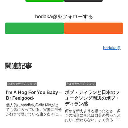
hodaka@をフォローする
hodaka@
関連記事
オルタナティブ・パンク
オルタナティブ・パンク
I’m A Hog For You Baby -
ボブ・ディランと日本のフ
Dr Feelgood-
ォークソング周辺のボブ・
ディラン感
個人的にspotifyのDaily Mixがと
ても気に入っている。実際に自分
何かを伝えようと思ったとき、多
が好きで聴いている曲を次々に出
くの場合にそれは自分の思ったと
すのではなく、その周辺の（微妙
おりに伝わらない。よく判る、と
にドンピシャではない）楽曲を選
いう場合にもそれはその人の内部
び出す辺りが案外と悪くない。ま