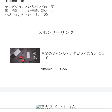
Television –
テレビジョンというバンドは、実
際に活動していた当時に聴いてい
た訳ではなかった。後に、20代
後半頃？某出版社に勤務していた
事があるのだが、その当時、テレ
ビジョンが好きだった同僚がい
て、「すげえいいっすよ」と言わ
スポンサーリンク
れて「じゃあ聞いてみようかな」
と...
音楽のジャンル・カテゴライズなどにつ
いて
Vitamin C – CAN –