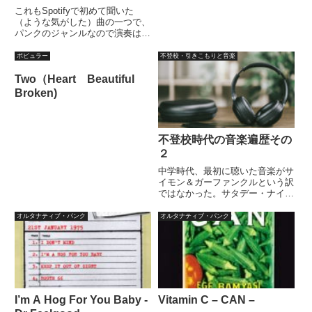
は「go pick it u...
これもSpotifyで初めて聞いた
（ような気がした）曲の一つで、
パンクのジャンルなので演奏は粗
野でもなんというかノスタルジッ
クなものがあるなと思い、あまり
ポピュラー
不登校・引きこもりと音楽
よく調べずにオールディーズのリ
メイクと勘違いしていた。出元は
Two（Heart Beautiful
判らないけど聞いたことがあ...
Broken)
不登校時代の音楽遍歴その
２
中学時代、最初に聴いた音楽がサ
イモン＆ガーファンクルという訳
ではなかった。サタデー・ナイト
同級生の間では、洋楽ではベイ・
シティ・ローラーズ（若しくは国
オルタナティブ・パンク
オルタナティブ・パンク
内ではフィンガー５）が人気だっ
た。自分もこのEP版（シング
ル・レコード）を洋楽レコード
と...
I’m A Hog For You Baby -
Vitamin C – CAN –