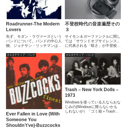
から書いていけばそれでいいと
も...
Roadrunner-The Modern
不登校時代の音楽遍歴その
Lovers
３
先ず、モダン・ラヴァーズという
サイモン＆ガーファンクルに関し
バンドについて。バンドの中心人
ては「サウンドオブサイレンス」
物、ジョナサン・リッチマンはベ
に代表される「暗さ」が不登校時
ルベットアンダーグラウンドに夢
代の自分には全くピッタリだった
中になり、高校卒業後に、ニュー
と思っている。最初にイントロを
オルタナティブ・パンク
オルタナティブ・パンク
ヨークに行き、個人的にバンドと
聴いた際は由紀さおりの夜明けの
知り合いになり、ベルベットのマ
スキャットかと思ったが、それは
ネージャースティーブ・セスニ
どちらが真似をしたとか、リリ
ッ...
ー...
Trash – New York Dolls –
1973
Windowsを使っている人ならおな
じみの(Windousに限らないかも
しれないが）「ゴミ箱＝Trash」
Ever Fallen in Love (With
の歌。和訳は→こちらにありまし
Someone You
た。単純に最初は「won't pick it
up＝捨てるな！」といって後半
Shouldn’t’ve)-Buzzcocks