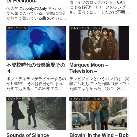
Dr Feelgood-
西ドイツのロックバンド CAN
による1973年リリースのシング
個人的にspotifyのDaily Mixがと
ル。国内でヒットしたかは不明。
ても気に入っている。実際に自分
ボーカルのダモ鈴木氏は日本人
が好きで聴いている曲を次々に出
で、オルタネィティブ・パンクの
すのではなく、その周辺の（微妙
ジャンルに多大な影響を与えたと
にドンピシャではない）楽曲を選
ボブ・ディラン
オルタナティブ・パンク
か。歌の意味は「あなた、ビタミ
び出す辺りが案外と悪くない。ま
ンCを失ってますよ！」という事
あ、ソコソコ心地よいのである。
で良いのだと思う。だから何？と
実際に自分のD...
言われても・・・
不登校時代の音楽遍歴その
Marquee Moon –
４
Television –
ボブ・ディランがデビューするの
テレビジョンというバンドは、実
が1962年、それは自分が生まれ
際に活動していた当時に聴いてい
た年でもある。この20年のズレ
た訳ではなかった。後に、20代
はおおよそ、自分の世代にボブ・
後半頃？某出版社に勤務していた
ディランが好きでレコードを聴い
事があるのだが、その当時、テレ
ポピュラー
オルタナティブ・パンク
ている者がいないことに貢献し
ビジョンが好きだった同僚がい
た。自分が不登校全盛期の1975
て、「すげえいいっすよ」と言わ
年当時、ボブ・ディランはアル...
れて「じゃあ聞いてみようかな」
と...
Sounds of Silence
Blowin’ in the Wind – Bob