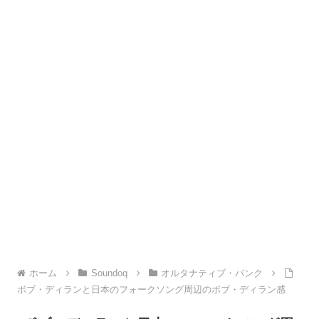
ホーム
Soundoq
オルタナティブ・パンク
ボブ・ディランと日本のフォークソング周辺のボブ・ディラン感