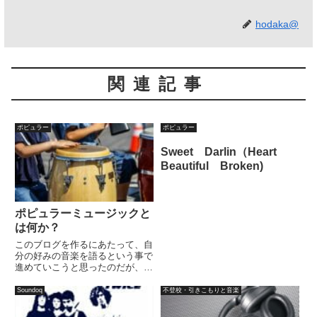
hodaka@
関連記事
ポピュラー
ポピュラー
Sweet Darlin（Heart
Beautiful Broken)
ポピュラーミュージックと
は何か？
このブログを作るにあたって、自
分の好みの音楽を語るという事で
進めていこうと思ったのだが、自
分の好みの音楽をどうカテゴライ
ズするかといった場面で「はてど
Soundoq
不登校・引きこもりと音楽
うしたものか？」となった。好き
な曲を単に思いついた順に片っ端