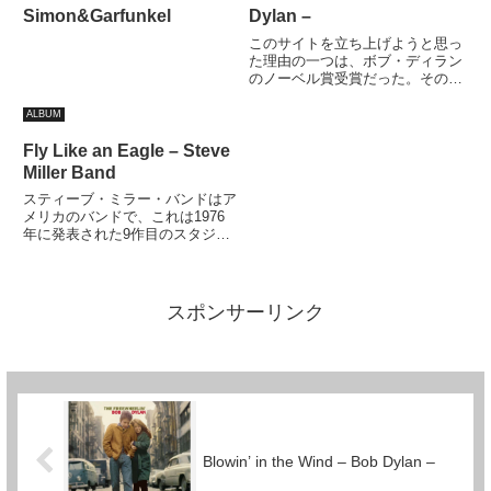
Simon&Garfunkel
Dylan –
このサイトを立ち上げようと思っ
た理由の一つは、ボブ・ディラン
のノーベル賞受賞だった。その前
からディランのファンサイトを作
ろうと思ったことはあったのだ
ALBUM
が、果たしてそれを誰が見るんだ
という思いもあった。しかし、ノ
Fly Like an Eagle – Steve
ーベル賞だ。ディランのファンじ
Miller Band
ゃ...
スティーブ・ミラー・バンドはア
メリカのバンドで、これは1976
年に発表された9作目のスタジ
オ・アルバムだ。邦題は「鷲の
爪」。本作からのシングル・カッ
ト「ロックン・ミー」は全米1位
の大ヒットとなり、次のシングル
スポンサーリンク
「フライ・ライク・アン・イーグ
ル...
Blowin’ in the Wind – Bob Dylan –