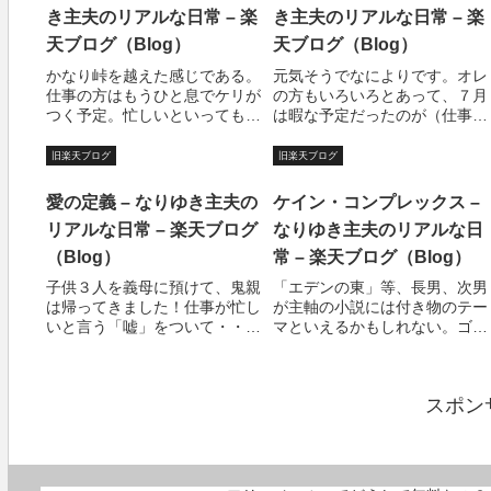
論、嘘です。プロレスファンは
あるが、感謝すれば広くなると
き主夫のリアルな日常 – 楽
き主夫のリアルな日常 – 楽
シャイな方々が多くて...
いうものでもなく、狭...
天ブログ（Blog）
天ブログ（Blog）
かなり峠を越えた感じである。
元気そうでなによりです。オレ
仕事の方はもうひと息でケリが
の方もいろいろとあって、７月
つく予定。忙しいといっても寝
は暇な予定だったのが（仕事以
る時間がないような部類の忙し
外で）とてつもなく忙しい１ヶ
さではない。地道な製作作業な
月になってしまった。ま、大事
旧楽天ブログ
旧楽天ブログ
為、むしろ眠くて仕方がないと
に至らなかったのでよしとしな
もいえる。しかし、確実に時間
くてはいけないが、事業計画的
愛の定義 – なりゆき主夫の
ケイン・コンプレックス –
を消費してしまう作業なのであ
にはかなり狂ってしまった。し
リアルな日常 – 楽天ブログ
なりゆき主夫のリアルな日
る。イメージ沸か...
かし、夏休みとい...
（Blog）
常 – 楽天ブログ（Blog）
子供３人を義母に預けて、鬼親
「エデンの東」等、長男、次男
は帰ってきました！仕事が忙し
が主軸の小説には付き物のテー
いと言う「嘘」をついて・・・
マといえるかもしれない。ゴス
いや、弁解をすれば、もう一晩
ペルの世界では・・・神が創っ
泊まるようだったら私の命は危
た人間、アダムとエヴァは罪を
険だった。義母の部屋、のつも
犯した。罰として、結果人間は
スポン
りで設計し、建てた時には「パ
死という十字架を背負う事にな
パの部屋」になり、いつのまに
るが、誕生という救いももたら
か「子供部屋」に...
した。ケインとア...