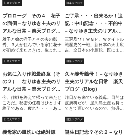
旧楽天ブログ
旧楽天ブログ
プロローグ その４ 花子
ご了承・・・出来るか！追
の面倒 – なりゆき主夫のリ
記：中山記念・・・不的中
アルな日常 – 楽天ブログ
– なりゆき主夫のリアルな
（Blog）
日常 – 楽天ブログ（Blog）
雅子と娘の洋子とその夫の彰
三冠及びＩＷＧＰ、Ｗタイトル
秀、３人が住んでいる家に花子
戦歴史的一戦。新日本の天山広
が初めて来たときは、生まれて
吉、全日本の小島聡。既に１０
から５ヶ月くらい経った頃であ
年以上前の話である。ヤングラ
ろうか。既に首は据わっていた
イオン杯。８５年から８７年ま
旧楽天ブログ
旧楽天ブログ
花子は、髪の毛の薄い、皮膚の
での第１期には蝶野、橋本、武
色も薄い赤ちゃんで、顔も体格
藤、船木（誠勝）、山田（ライ
お気に入り作戦最終章（そ
久々義母義母！ – なりゆき
も小さく、その薄く、弱々しい
ガー）等が戦った時代があっ
の２） – なりゆき主夫のリ
主夫のリアルな日常 – 楽天
顔で、小さく笑うの...
た。そこから６年あ...
アルな日常 – 楽天ブログ
ブログ（Blog）
（Blog）
今、作戦を終えて帰って来たと
昨日から来ている義母。目的は
ころだ。秘密の任務はひとまず
皮膚科だが、屋久島土産も持っ
終了である。疲れた・・・あま
てきて頂いているので、無碍に
りにも疲れたので、テーマをサ
も出来ず。ま、私が何をすると
ラ金にしてみた。（ゴルゴのテ
いうことでもないのだが。昨日
旧楽天ブログ
旧楽天ブログ
ーマを作って欲しいのだ
は筋肉痛で飯の支度するの面倒
が・・・）楽天広場では無
だったけれども、義母が小松菜
義母家の皿洗いは絶対嫌
誕生日記念？その２ – なり