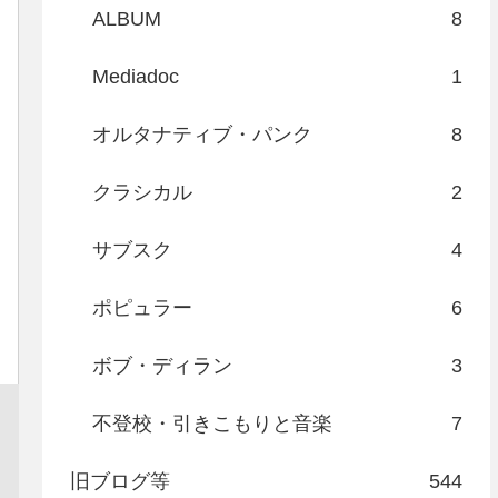
ALBUM
8
Mediadoc
1
オルタナティブ・パンク
8
クラシカル
2
サブスク
4
ポピュラー
6
ボブ・ディラン
3
不登校・引きこもりと音楽
7
旧ブログ等
544