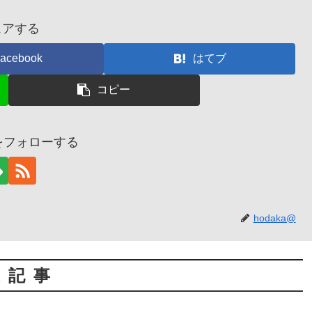
ェアする
acebook
はてブ
コピー
@をフォローする
hodaka@
連記事