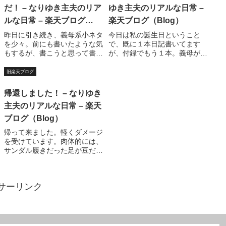
理？？ま、いいだろう。今日は
茹でたりインゲン茹でたりし始
だ！ – なりゆき主夫のリア
ゆき主夫のリアルな日常 –
疲れたから、詳しい内容は明...
めたので、危険な...
ルな日常 – 楽天ブログ
楽天ブログ（Blog）
（Blog）
昨日に引き続き、義母系小ネタ
今日は私の誕生日ということ
を少々。前にも書いたような気
で、既に１本日記書いてます
もするが、書こうと思って書い
が、付録でもう１本。義母が帰
ていなかったような気もする皿
った後デパートの中で、妻の携
洗い系ネタ。私の実家は中華料
帯がなった。義母からの着メロ
旧楽天ブログ
理屋。子供の頃から大量の皿洗
は、「ワルキューレ」なのだ。
いは経験済みだ。家庭の台所と
焦る私たち。まだ電車乗ってな
帰還しました！ – なりゆき
いうのは確かに使い使い難い。
い？？切れた。顔を見合わせる
主夫のリアルな日常 – 楽天
皿洗いするにも、...
妻と私。「なんだろう...
ブログ（Blog）
帰って来ました。軽くダメージ
を受けています。肉体的には、
サンダル履きだった足が豆だら
け。市民プールで日焼けした背
中が真っ赤。またその市民プー
ルのウォータースライダーで打
サーリンク
撲した尻の皮が剥け、大量に飯
食いすぎて腰を痛めました。さ
らに帰ってきて今...