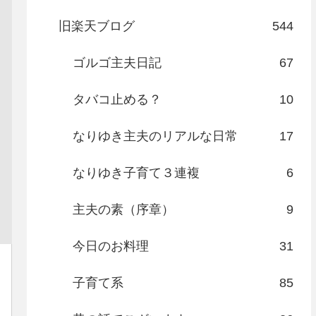
旧楽天ブログ
544
ゴルゴ主夫日記
67
タバコ止める？
10
なりゆき主夫のリアルな日常
17
なりゆき子育て３連複
6
主夫の素（序章）
9
今日のお料理
31
子育て系
85