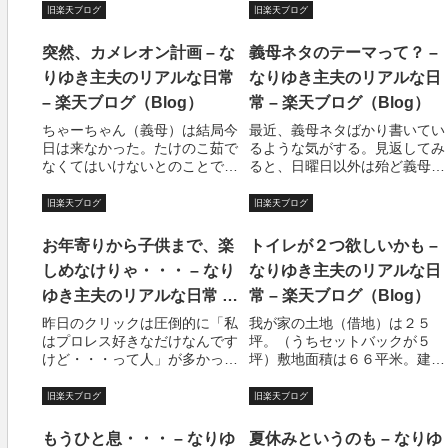
旧楽天ブログ
旧楽天ブログ
突然、カメレオン計画 – な
義母ネタのテーマって？ –
りゆき主夫のリアルな日常
なりゆき主夫のリアルな日
– 楽天ブログ（Blog）
常 – 楽天ブログ（Blog）
ちゃーちゃん（義母）は結局今
最近、義母ネタばかり書いてい
日は来なかった。たけのこ茹で
るような気がする。見返してみ
なくてはいけないとのことであ
ると、日曜日以外は殆ど義母ネ
った。たけのこの皮を剥いた
タだった。その割には、義母の
ら、明日ごみ出さなくてはいけ
本質には触れていないような気
旧楽天ブログ
旧楽天ブログ
ないから今日は来られないとい
もする。（未だに恐れているの
うことなのだそうである。ま、
である）うむ、思うに、義母と
お年寄りから子供まで、楽
トイレが２つ欲しいかも –
私は別にかまわない。子供達は
いう存在は、主夫にとっては避
しめなけりゃ・・・ – なり
なりゆき主夫のリアルな日
それなりにガッカリ...
けて通れない関門...
ゆき主夫のリアルな日常 –
常 – 楽天ブログ（Blog）
楽天ブログ（Blog）
昨日のクリックは圧倒的に「私
我が家の土地（借地）は２５
はプロレス好きなだけなんです
坪。（うちセットバックが５
けど・・・って人」が多かっ
坪）敷地面積は６６平米。建築
た。嘘だ?！！と思う人はクリ
面積は４１平米。広いとはいえ
ック！（こういうのって違法な
ない。いや、はっきりいって狭
旧楽天ブログ
旧楽天ブログ
クリック誘導と言わないんでし
いと思う。家を持っているとい
ょうか？？）すみません。勿
うだけで幸せと言えることでは
もうひと息・・・ – なりゆ
夏休みというのも – なりゆ