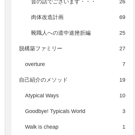
昔の話でございます・・・
26
肉体改造計画
69
靴職人への道中途挫折編
25
脱構築ファミリー
27
overture
7
自己紹介のメソッド
19
Atypical Ways
10
Goodbye! Typicals World
3
Walk is cheap
1