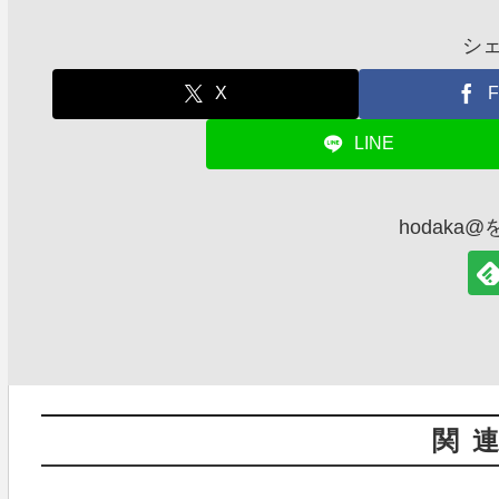
シ
X
F
LINE
hodaka
関