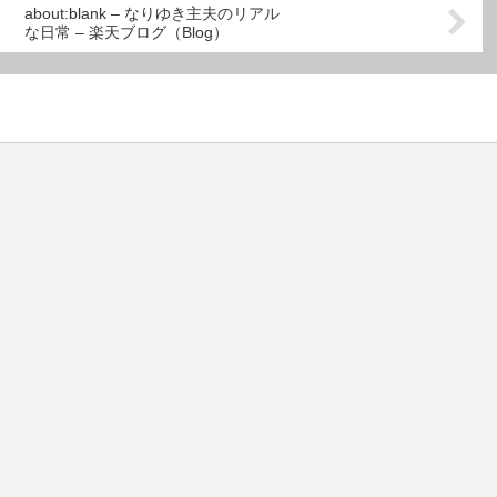
about:blank – なりゆき主夫のリアル
な日常 – 楽天ブログ（Blog）