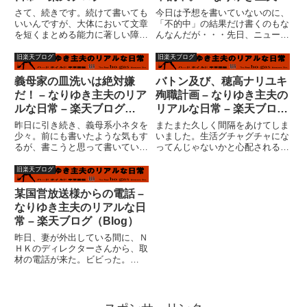
（Blog）
リアルな日常 – 楽天ブログ
さて、続きです。続けて書いても
今日は予想を書いていないのに、
（Blog）
いいんですが、大体において文章
「不的中」の結果だけ書くのもな
を短くまとめる能力に著しい障害
んなんだが・・・先日、ニューマ
をもつ私。書いている途中で読ん
スクが届いた時点で、今週はもう
でいる人も飽きると思った。そこ
「ワールドプロレスリング」サイ
旧楽天ブログ
旧楽天ブログ
で、一つの日記を短く、２つに分
ン馬券やるつもりもなく、黒いマ
けようと思ったのです。ブログラ
スクは２枠、枠連でカブになるの
義母家の皿洗いは絶対嫌
バトン及び、穂高ナリユキ
ンキングです。なんだかんだい
は２?７、これ１点でよし、と
だ！ – なりゆき主夫のリア
殉職計画 – なりゆき主夫の
っ...
考...
ルな日常 – 楽天ブログ
リアルな日常 – 楽天ブログ
（Blog）
（Blog）
昨日に引き続き、義母系小ネタを
またまた久しく間隔をあけてしま
少々。前にも書いたような気もす
いました。生活グチャグチャにな
るが、書こうと思って書いていな
ってんじゃないかと心配される方
かったような気もする皿洗い系ネ
もいるかもしれないし、何もなく
タ。私の実家は中華料理屋。子供
ても更新しなくてはブログとはい
旧楽天ブログ
の頃から大量の皿洗いは経験済み
えない、というか。ま、そうなん
だ。家庭の台所というのは確かに
ですが。いや、生活グチャグチャ
某国営放送様からの電話 –
使い使い難い。皿洗いするに
という意味ではなく・・・
なりゆき主夫のリアルな日
も、...
（汗）...
常 – 楽天ブログ（Blog）
昨日、妻が外出している間に、Ｎ
ＨＫのディレクターさんから、取
材の電話が来た。ビビった。
（汗）まだ企画段階なので、ポシ
ャルかもしれないが、決まったら
撮影よろしいでしょうか？という
話。家にテレビカメラが入る？？