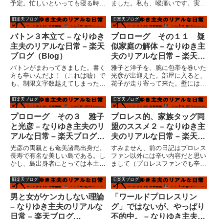
予定。忙しいといっても寝る時間
ました。私も、喉痛いです。実家
がないような部類の忙しさではな
に帰ると、必ず誰かの具合が悪く
い。地道な製作作業な為、むしろ
なっています。今回は、自
旧楽天ブログ
旧楽天ブログ
眠くて仕方がないともいえる。し
分・・・ブログランキングです。
かし、確実に時間を消費してしま
罰が当った！！と思った人はクリ
バトン３本立て – なりゆき
プロローグ その１１ 疑
う作業なのである。イメージ沸
ック！！！うう・・・(；一_一)
主夫のリアルな日常 – 楽天
似家庭の解体 – なりゆき主
か...
今日...
ブログ（Blog）
夫のリアルな日常 – 楽天ブ
ログ（Blog）
バトンがまわってきました。書く
雅子と洋子を、腕に包帯を巻いた
方も辛いんだよ！（これは嘘）で
光彦が出迎えた。部屋に入ると、
も、制限文字数越えてしまったの
花子が走り寄って来た。壁には離
で、一部削りました・・・（汗）
乳食のペーストが飛び散ってい
溜まったバトンを一気に放出した
た。キッチンの窓は割れていた。
旧楽天ブログ
旧楽天ブログ
ら、読むほうは辛いですね？最後
太郎のオムツはオシッコでパンパ
までお付き合い頂けた方には感涙
ンに膨れ上がっていた。花子が言
プロローグ その３ 雅子
プロレス的、家族タッグ同
です。なみさんから頂戴して書
った。「ママがね、包丁投げて、
と光彦 – なりゆき主夫のリ
盟のススメ２ – なりゆき主
い...
パ...
アルな日常 – 楽天ブログ
夫のリアルな日常 – 楽天ブ
（Blog）
ログ（Blog）
光彦の両親とも奄美諸島出身だ。
すみません、前の日記はプロレス
長寿で有名な美しい島である。し
ファン以外には辛い内容だと思い
かし、島出身者にとっては本土の
まして（プロレスファンでも辛か
人間には言えない、色々な想いが
ったりして）とにかく支離滅裂な
あるようだ。父は若くして養子に
ので、前と後ろを分けました。今
旧楽天ブログ
旧楽天ブログ
出され、若いうちから働いた。単
回は、家族のタッグ同盟というこ
身上京して昼は働き、夜間大学で
とで論じてみたいと思います。プ
男と女がケンカしない理論
「ワールドプロレスリン
勉強をした。結婚する前に、一
ロレスラーというのは、キャラ
– なりゆき主夫のリアルな
グ」ではないが、やっぱり
人...
ク...
日常 – 楽天ブログ
不的中。 – なりゆき主夫の