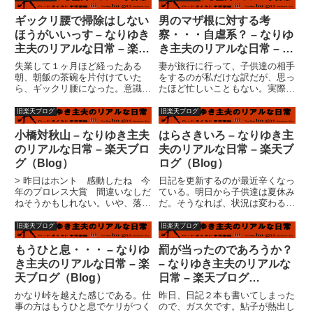
ギックリ腰で掃除はしない
男のマザ根に対する考
ほうがいいっす – なりゆき
察・・・自虐系？ – なりゆ
主夫のリアルな日常 – 楽天
き主夫のリアルな日常 – 楽
ブログ（Blog）
天ブログ（Blog）
失業して１ヶ月ほど経ったある
妻が旅行に行って、子供達の相手
朝、朝飯の茶碗を片付けていた
をするのが私だけな訳だが、思っ
ら、ギックリ腰になった。意識は
たほど忙しいこともない。実際に
しっかりしているが、身動きはと
日記書いてるし、午後は読書タイ
れない。結局２週間近く、チャッ
ムまである。子供の横で、ゴロゴ
旧楽天ブログ
旧楽天ブログ
プリンのモノマネのようにしか歩
ロしていることが仕事みたいなも
けなかった。元々、私はサラリー
んか。勿論、直に妻が帰ってくる
小橋対秋山 – なりゆき主夫
はらさきいろ – なりゆき主
マンであった。・満員電車に乗っ
という期待があるからなのだ
のリアルな日常 – 楽天ブロ
夫のリアルな日常 – 楽天ブ
て通...
が、...
グ（Blog）
ログ（Blog）
> 昨日はホント 感動したね 今
日記を更新するのが最近辛くなっ
年のプロレス大賞 間違いなしだ
ている。明日から子供達は夏休み
ねそうかもしれない。いや、落ち
だ。そうなれば、状況は変わるの
着いて見てないから、もう一度見
であろうか？むむぅ?・・・・い
てみるか。> ところで 今度ＤＶ
ずれにしても、この夏休みの過ご
旧楽天ブログ
旧楽天ブログ
Ｄ撮って 送るときには -ＲＷ
し方は大事だ。去年はよく覚えて
の ＶＲモードで> いいのか
いない。たぶん、去年は失業して
もうひと息・・・ – なりゆ
罰が当ったのであろうか？
な？ ビデオモードでもＶＲモ...
日々の暮らしに不安だらけだっ
き主夫のリアルな日常 – 楽
– なりゆき主夫のリアルな
た...
天ブログ（Blog）
日常 – 楽天ブログ
（Blog）
かなり峠を越えた感じである。仕
昨日、日記２本も書いてしまった
事の方はもうひと息でケリがつく
ので、ガス欠です。鮎子が熱出し