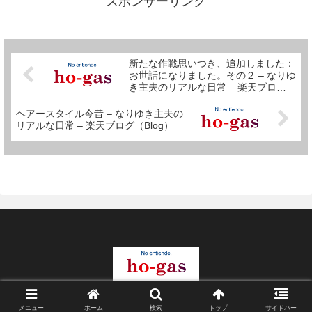
スポンサーリンク
掃除が・・・ それより受信料払
って...
新たな作戦思いつき、追加しました：
お世話になりました。その２ – なりゆ
き主夫のリアルな日常 – 楽天ブログ
（Blog）
ヘアースタイル今昔 – なりゆき主夫の
リアルな日常 – 楽天ブログ（Blog）
© 2004 穂ガスドットコム.
メニュー
ホーム
検索
トップ
サイドバー