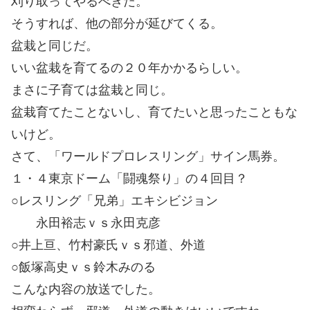
刈り取ってやるべきだ。
そうすれば、他の部分が延びてくる。
盆栽と同じだ。
いい盆栽を育てるの２０年かかるらしい。
まさに子育ては盆栽と同じ。
盆栽育てたことないし、育てたいと思ったこともな
いけど。
さて、「ワールドプロレスリング」サイン馬券。
１・４東京ドーム「闘魂祭り」の４回目？
○レスリング「兄弟」エキシビジョン
永田裕志ｖｓ永田克彦
○井上亘、竹村豪氏ｖｓ邪道、外道
○飯塚高史ｖｓ鈴木みのる
こんな内容の放送でした。