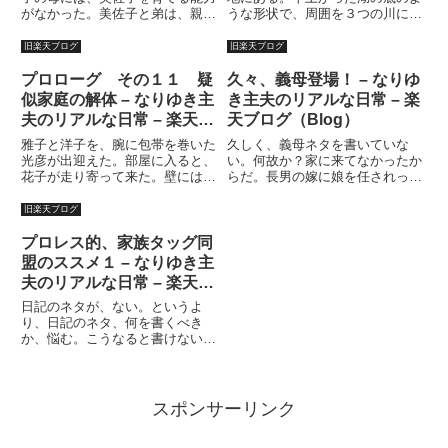
がなかった。美佐子と弟は、親戚
うな形状で、周囲を３つの川に囲
夫婦の家に里子に出された。美佐
まれた、山の中の大きな三角州
子と弟は、親戚夫婦の実子と共に
だ。盆地で、台地であり、高台に
旧楽天ブログ
旧楽天ブログ
育った。実際にどのように育てら
は城があった。今では何も残って
れたのかは、わからない。美佐子
いないので、観光地としての価値
プロローグ その１１ 疑
久々、義母登場！ – なりゆ
は、教育相談も受けていたよう
が全くないのが残念であるが。た
似家庭の解体 – なりゆき主
き主夫のリアルな日常 – 楽
な...
だ...
夫のリアルな日常 – 楽天ブ
天ブログ（Blog）
ログ（Blog）
雅子と洋子を、腕に包帯を巻いた
久しく、義母ネタを書いていな
光彦が出迎えた。部屋に入ると、
い。何故か？家に来てなかったか
花子が走り寄って来た。壁には離
らだ。長男の嫁に娘を任されっき
乳食のペーストが飛び散ってい
り（風）事件は何所かに行ってし
た。キッチンの窓は割れていた。
まったようである。「良かったら
旧楽天ブログ
太郎のオムツはオシッコでパンパ
家の手伝いをしてくれると助かる
ンに膨れ上がっていた。花子が言
んですが・・・」と、以前、私は
プロレス的、家族タッグ同
った。「ママがね、包丁投げて、
言った。実際問題として、義母は
盟のススメ１ – なりゆき主
パ...
忙...
夫のリアルな日常 – 楽天ブ
ログ（Blog）
日記のネタが、ない。というよ
り、日記のネタ、何を書くべき
か、悩む。こうなると書けないの
だ。思いつくネタは、かなり重厚
な、まったり、ねっとり系のアン
キモ系ネタ。しかし、それを書く
には大変な量の？なんだろう？脳
スポンサーリンク
内物質・・・・思い出せん。ま、
いっ...