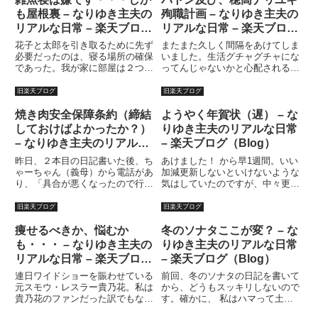
も屋根裏 – なりゆき主夫の
殉職計画 – なりゆき主夫の
リアルな日常 – 楽天ブログ
リアルな日常 – 楽天ブログ
（Blog）
（Blog）
花子と太郎を引き取るために先ず
またまた久しく間隔をあけてしま
必要だったのは、寝る場所の確保
いました。生活グチャグチャにな
であった。我が家に部屋は２つ。
ってんじゃないかと心配される方
一つは仕事部屋。一つは寝室。寝
もいるかもしれないし、何もなく
室にはベッドが２つ。セミダブル
ても更新しなくてはブログとはい
旧楽天ブログ
旧楽天ブログ
ベッドに妻とビワが寝て、私は折
えない、というか。ま、そうなん
りたたみベッドで寝ていた。花子
ですが。いや、生活グチャグチャ
焼き肉安全保障条約（締結
ようやく年賀状（遅） – な
や太郎、それに義母が泊まりに
という意味ではなく・・・
しておけばよかったか？）
りゆき主夫のリアルな日常
来...
（汗）...
– なりゆき主夫のリアルな
– 楽天ブログ（Blog）
日常 – 楽天ブログ
昨日、２本目の日記書いた後、ち
あけました！ から早1週間。いい
（Blog）
ゃーちゃん（義母）から電話があ
加減更新しないといけないような
り、「具合が悪くなったので行く
気はしていたのですが、中々更新
の止める」との事。タイミング的
出来ずにいました。クリスマス以
に、まさか・・・このブログのＵ
降、子供達を妻の実家で面倒見て
旧楽天ブログ
旧楽天ブログ
ＲＬ、自力で発見した？？そ、そ
もらい、その間溜まりに溜まった
んなはずがない。（と思う）しか
仕事のケリをつけんがために、必
痩せるべきか、悩むか
冬のソナタここが変？ – な
し、昨日は確か、パソコンスク
死で働く所存でありましたが・...
も・・・ – なりゆき主夫の
りゆき主夫のリアルな日常
ー...
リアルな日常 – 楽天ブログ
– 楽天ブログ（Blog）
（Blog）
連日ワイドショーを賑わせている
前回、冬のソナタの日記を書いて
元スモウ・レスラー貴乃花。私は
から、どうもスッキリしないので
貴乃花のファンだった訳でもない
す。確かに、 私はハマって土日
が、連日の報道はとりあえず喜ん
２日間で一気に視聴してしまいま