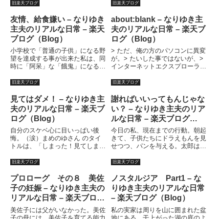
で見ていた。大相撲とは格闘技で
した。この勢いは自分で自分を褒
旧楽天ブログ
旧楽天ブログ
あり、Ｋ?１等よりもむしろ判り
めてあげたい。いや、作品を褒め
やすい。先代の貴乃花（オヤジ）
るべき？「冬のソナタ」を見てか
友情、給食嫌い – なりゆき
about:blank – なりゆき主
のＶＴＲ等は実に素晴らしいと
ら、どうにも脱力感があるとい
主夫のリアルな日常 – 楽天
夫のリアルな日常 – 楽天ブ
思...
う...
ブログ（Blog）
ログ（Blog）
小学校で「普通の子供」になる野
> ただ、俺の方のパソコンに異変
望を達成する事が出来た私は、同
が。> たいした事ではないが、>
時に「阿呆」な「餓鬼」になる野
インターネットエクスプローラー
望もほぼ達成したかのように見え
クイックして開くと> 先日までＭ
た。意地悪をしてくる相手には、
ＳＮのホームページ（表紙？）の
旧楽天ブログ
旧楽天ブログ
立ち向かったし、弱い子や、女の
画面が> 出てきてたのが、何故か
子には、意地悪もした。授業も殆
英語の画面が出てきてしまい> ア
見てはダメ！ – なりゆき主
謝ればいいってもんじゃな
ど理解出来たし、成績もそれな
ドレスのワク見ると...
夫のリアルな日常 – 楽天ブ
い？ – なりゆき主夫のリア
り...
ログ（Blog）
ルな日常 – 楽天ブログ
（Blog）
自分のスケベ心に目いっぱい後
今日の私、現在までの行動。朝起
悔。（涙）まめのゆさん のタイ
きて、子供たちにドラえもんを見
トルは、「しまった！見てしまっ
せつつ、パンを与える。太郎は金
た」だった。『見た人はすぐやる
管バンドの練習に行く。行けと言
バトン！』 ●今、どこに居る？
わなくても行く。ある意味大した
旧楽天ブログ
旧楽天ブログ
『 自宅 』●今、一番近くに誰
やつだ。花子と鮎は食べるのがす
が居る?『 ２階には妻と子
さまじく鈍い。時折花子の姿勢を
プロローグ その８ 美佐
ノスタルジア Part1 – な
供 』●今 どんな服装？『 空
注意したが、どうせすぐ元に戻
子の妊娠 – なりゆき主夫の
りゆき主夫のリアルな日常
軍仕様...
る...
リアルな日常 – 楽天ブログ
– 楽天ブログ（Blog）
（Blog）
美佐子には父がいなかった。美佐
私の実家は周りを山に囲まれた盆
子の母には、美佐子を育てる能力
地にある。干上がった湖の底のよ