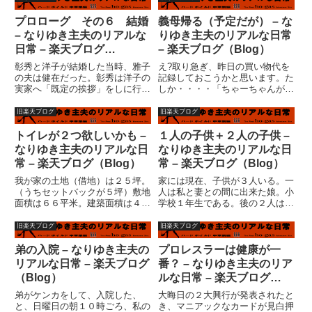
ロしていることが仕事みたいなも
か？実は、米がなくなって、米５
んか。勿論、直に妻が帰ってくる
キロ買った。（無洗米）妻の講習
プロローグ その６ 結婚
義母帰る（予定だが） – な
という期待があるからなのだ
会があって、打ち上げではない
– なりゆき主夫のリアルな
りゆき主夫のリアルな日常
が、...
が...
日常 – 楽天ブログ
– 楽天ブログ（Blog）
（Blog）
彰秀と洋子が結婚した当時、雅子
え?取り急ぎ、昨日の買い物代を
の夫は健在だった。彰秀は洋子の
記録しておこうかと思います。た
実家へ「既定の挨拶」をしに行
しか・・・・「ちゃーちゃんがい
き、義父となる予定の夫と二人で
ると思ってバカスカかごに入れて
巨人戦を見ていた。雅子と洋子、
たら、レジでびっくり６千円超え
旧楽天ブログ
旧楽天ブログ
そして洋子の弟二人は、台所に非
てた！ここでこんなに買った事な
難していた。野球を全く愛してい
いから、ちょっとビックリしちゃ
トイレが２つ欲しいかも –
１人の子供＋２人の子供 –
ない彰秀にとって、その２時間ほ
った」「で、ちゃーちゃんは？
なりゆき主夫のリアルな日
なりゆき主夫のリアルな日
ど...
出...
常 – 楽天ブログ（Blog）
常 – 楽天ブログ（Blog）
我が家の土地（借地）は２５坪。
家には現在、子供が３人いる。一
（うちセットバックが５坪）敷地
人は私と妻との間に出来た娘。小
面積は６６平米。建築面積は４１
学校１年生である。後の２人は妻
平米。広いとはいえない。いや、
の弟の子供で、小学校３年生の男
はっきりいって狭いと思う。家を
の子と、小学校５年生の女の子で
旧楽天ブログ
旧楽天ブログ
持っているというだけで幸せと言
ある。妻の弟は、離婚して子供２
えることではあるが、感謝すれば
人をおばあちゃんに面倒みてもら
弟の入院 – なりゆき主夫の
プロレスラーは健康が一
広くなるというものでもなく、
ってなんとか生活していたのだ
リアルな日常 – 楽天ブログ
番？ – なりゆき主夫のリア
狭...
が...
（Blog）
ルな日常 – 楽天ブログ
（Blog）
弟がケンカをして、入院した、
大晦日の２大興行が発表されたと
と、日曜日の朝１０時ごろ、私の
き、マニアックなカードが見白押