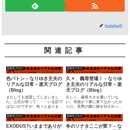
hodaka@
関連記事
旧楽天ブログ
旧楽天ブログ
色バトン – なりゆき主夫の
久々、義母登場！ – なりゆ
リアルな日常 – 楽天ブログ
き主夫のリアルな日常 – 楽
（Blog）
天ブログ（Blog）
またしても放置してしまいまし
久しく、義母ネタを書いていな
た。心労が祟って・・・いる訳で
い。何故か？家に来てなかったか
はないのですが、色々とありまし
らだ。長男の嫁に娘を任されっき
て。色々・・・ウエッティ さん
り（風）事件は何所かに行ってし
から色バトン☆を頂いてるのも忘
まったようである。「良かったら
旧楽天ブログ
旧楽天ブログ
れてました。ｷｬ━━━━(ﾟ
家の手伝いをしてくれると助かる
∀ﾟ)━━━━!!Ｑ 好きな色は？
んですが・・・」と、以前、私は
EXODUS?いままでありが
冬のソナタここが変？ – な
背景にもなってますが、黄色が...
言った。実際問題として、義母は