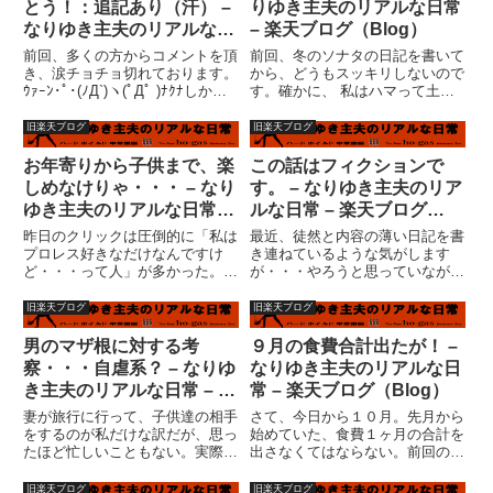
とう！：追記あり（汗） –
りゆき主夫のリアルな日常
忙...
なりゆき主夫のリアルな日
– 楽天ブログ（Blog）
常 – 楽天ブログ（Blog）
前回、多くの方からコメントを頂
前回、冬のソナタの日記を書いて
き、涙チョチョ切れております。
から、どうもスッキリしないので
ｳｧｰﾝ･ﾟ･(ﾉД`)ヽ(ﾟДﾟ )ﾅｸﾅしか
す。確かに、 私はハマって土日
し、ここで踏み止まる訳にはいき
２日間で一気に視聴してしまいま
ますまいて・・・理由は大体、前
した。この勢いは自分で自分を褒
旧楽天ブログ
旧楽天ブログ
回の日記どおり。前に進むために
めてあげたい。いや、作品を褒め
は過去への決別。いや、それほど
るべき？「冬のソナタ」を見てか
お年寄りから子供まで、楽
この話はフィクションで
大げさではな...
ら、どうにも脱力感があるとい
しめなけりゃ・・・ – なり
す。 – なりゆき主夫のリア
う...
ゆき主夫のリアルな日常 –
ルな日常 – 楽天ブログ
楽天ブログ（Blog）
（Blog）
昨日のクリックは圧倒的に「私は
最近、徒然と内容の薄い日記を書
プロレス好きなだけなんですけ
き連ねているような気がします
ど・・・って人」が多かった。嘘
が・・・やろうと思っていながら
だ?！！と思う人はクリック！
やっていないこと。それは、この
（こういうのって違法なクリック
日記の大幅リニューアル。義母ネ
旧楽天ブログ
旧楽天ブログ
誘導と言わないんでしょう
タをチョロチョロと書いてはいる
か？？）すみません。勿論、嘘で
ものの、実際に何故私が義母のパ
男のマザ根に対する考
９月の食費合計出たが！ –
す。プロレスファンはシャイな
ソコンからお気に入りを削除した
察・・・自虐系？ – なりゆ
なりゆき主夫のリアルな日
方々が多くて...
の...
き主夫のリアルな日常 – 楽
常 – 楽天ブログ（Blog）
天ブログ（Blog）
妻が旅行に行って、子供達の相手
さて、今日から１０月。先月から
をするのが私だけな訳だが、思っ
始めていた、食費１ヶ月の合計を
たほど忙しいこともない。実際に
出さなくてはならない。前回の累
日記書いてるし、午後は読書タイ
計が９月２６日。 残すところ後
ムまである。子供の横で、ゴロゴ
４日でどれほどの出費があったの
旧楽天ブログ
旧楽天ブログ