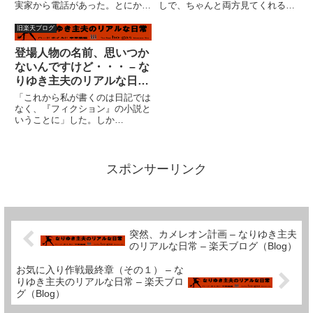
実家から電話があった。とにかく
しで、ちゃんと両方見てくれる人
私は病院へ電話した。担当の医師
いるんだろうか？と私は思った。
から説明を聞いた。殴られて倒れ
たぶん、多くの格闘技ファンは両
旧楽天ブログ
た際に後頭部を強打、頭蓋骨骨
方見たと思う。プロレスファンも
折、脳挫傷。事件は朝の６時ご
見たと思う。暇だし・・・（い
登場人物の名前、思いつか
ろ。６時間くらいがひとつの山。
や、かなり面白かったですけど）
ないんですけど・・・ – な
急いで...
ち...
りゆき主夫のリアルな日常
– 楽天ブログ（Blog）
「これから私が書くのは日記では
なく、『フィクション』の小説と
いうことに」した。しか
し・・・・登場人物の名前が思い
つかない。実際の人物でないのだ
から、かなり浮いた名前でも良さ
そうな気もするんだが、イメージ
スポンサーリンク
が連想されるようでもマズイし、
離れすぎ...
突然、カメレオン計画 – なりゆき主夫
のリアルな日常 – 楽天ブログ（Blog）
お気に入り作戦最終章（その１） – な
りゆき主夫のリアルな日常 – 楽天ブロ
グ（Blog）