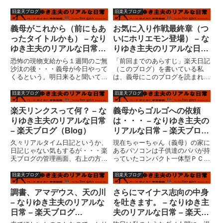
だけの堅気の仕事だった。色々な
む、結構やりたくないことがいっ
ことがあり、途中で辞めることが
ぱいあるよな?。実際に私の妻は
旧楽天ブログ
旧楽天ブログ
出来なくなっていたのだ。ローン
忙しい。忙しい主な理由は、・主
を組み、新居に移り住み、子供も
婦である。・手作り赤ちゃん靴の
義母がこれから（前にもあ
お気に入り作戦最終章（つ
出来た彰秀にとって、今の仕事
先生である。・子供が１人い
ったタイトルかも） – なり
いにホリエモン登場） – な
を...
る。...
ゆき主夫のリアルな日常 –
りゆき主夫のリアルな日常
楽天ブログ（Blog）
– 楽天ブログ（Blog）
恐怖の現物支給から１週間のご無
「前回までのあらすじ」楽天日記
沙汰の後・・・義母が今日やって
（このブログ）を書いている私
くるという。明日来ると聞いてい
は、義母にこのブログを読まれる
たような気がするが・・・仕事忙
という致命的なミスを犯してい
しいというのに・・・というか、
た。それ以来、言葉を選んで日記
旧楽天ブログ
旧楽天ブログ
当初、仕事忙しいから家に来て家
を書いていた訳だが・・・・「リ
事の手伝いしてくれということだ
アル・ワールド（現実）」と、
楽天リンクスって何？ – な
義母からゴルゴへの依頼
ったような気がするが。なんで
「ファンタジー･ワールド（日
りゆき主夫のリアルな日常
は・・・ – なりゆき主夫の
仕...
記）」と...
– 楽天ブログ（Blog）
リアルな日常 – 楽天ブログ
（Blog）
久々リアルタイム日記というか、
現在ちゃーちゃん（義母）の家に
日記じゃない気もするが・・・楽
あるパソコンは子供達のパパが持
天ブログの管理画面、右上の方に
っていたコンパクト一体型ＰＣ、
「リンクス管理」というものがい
ＯＳはウインドウズＭＥ。妻が渡
つのまにか。これって・・・こう
した韓国ドラマＣＤを見るとフリ
旧楽天ブログ
旧楽天ブログ
いうものですよね？実は私もこっ
ーズする。その他、何かにつけて
そり○クシィなんぞ入ってたりも
フリーズする。（この日記を見る
調書、アマデウス、天の川
さらにマイナス志向の中身
する訳なのですが・・・ここの
とフリーズ？）とにかく、快適
– なりゆき主夫のリアルな
を吐きます。 – なりゆき主
友...
で...
日常 – 楽天ブログ
夫のリアルな日常 – 楽天ブ
（Blog）
ログ（Blog）