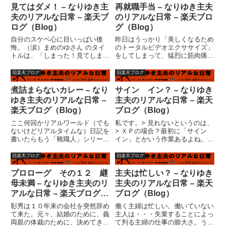
母と同居の嫁の会話について。先
女。 未だに作ってませんけ
見てはダメ！ – なりゆき主
再就職手当 – なりゆき主夫
週、義母に子供たちを預かっても
ど・・・一応、手作りキットにな
夫のリアルな日常 – 楽天ブ
のリアルな日常 – 楽天ブロ
ら...
ってお...
ログ（Blog）
グ（Blog）
自分のスケベ心に目いっぱい後
昨日はうっかり「美しくなるため
悔。（涙）まめのゆさん のタイ
のトータルビデオエクササイズ」
トルは、「しまった！見てしまっ
をしてしまって、猛烈に筋肉痛に
た」だった。『見た人はすぐやる
なってしまった。あまりにも痛い
バトン！』 ●今、どこに居る？
ので、生理痛の薬を飲んでしまっ
旧楽天ブログ
旧楽天ブログ
『 自宅 』●今、一番近くに誰
た。オレは何をやっているんだ？
が居る?『 ２階には妻と子
という今日この頃です。> 本日午
煮詰まらないカレー – なり
サイン イン？ – なりゆき
供 』●今 どんな服装？『 空
前中にハローワーク行って来ま...
ゆき主夫のリアルな日常 –
主夫のリアルな日常 – 楽天
軍仕様...
楽天ブログ（Blog）
ブログ（Blog）
ここ何回かリアルワールド（でも
私です。> 見れないというのは、
ないけどリアルタイムな）日記を
> ＸＰの場合？最初に「サイン
書いたらもう「靴職人」シリーズ
イン」とかいう作業あるよね。
書くの面倒になっている自分が。
う?む・・・ＸＰの場合ではない
これではいけないような気もする
ような気がするが・・・何かフリ
旧楽天ブログ
旧楽天ブログ
が・・・やっぱりいけない！ブロ
ーメールに「サイン・イン」出来
グランキングです。悩んでいるの
ないということだろうか。その辺
プロローグ その１２ 継
主夫は忙しい？ – なりゆき
はいいが、今のうちに３人官女
がわからないと俺もわからない...
母未満 – なりゆき主夫のリ
主夫のリアルな日常 – 楽天
作...
アルな日常 – 楽天ブログ
ブログ（Blog）
（Blog）
彰秀は１０年来の会社を突然辞め
働く主婦は忙しい。働いていない
て来た。元々、結婚のために、義
主人は・・・失業することによっ
両親の体裁のために、決めてきた
て判る主婦の仕事の膨大さ。う?