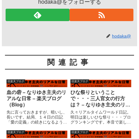
hodaka@をフォローする
hodaka@
関連記事
旧楽天ブログ
旧楽天ブログ
血の砦 – なりゆき主夫のリ
ひな祭りということ
アルな日常 – 楽天ブログ
で・・・三人官女の行方
（Blog）
は？ – なりゆき主夫のリア
ルな日常 – 楽天ブログ
先に言っておきますが、暗いし、
久々リアルタイムワールド日記。
（Blog）
長いです。結局、１４日の日記
明日は楽しいひな祭り・・・ブロ
「愛の定義」の続きになるような
グランキングです。本音で楽しい
もんだが・・・とにかく、この辺
と思っているか疑っている人はク
の観念が私を最も悩ませる。先
リック！いや、久々にネタでし
旧楽天ブログ
旧楽天ブログ
日、妻と口論になった理由は、義
た。(^^ゞ去年パスした三人官