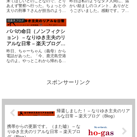
来てほしいとのことなので、とり
昨日は私のようなダメ人間に、温
あえず警察へ行った。ちょっと小
かい励ましのコメント、ありがと
太りの刑事？さんが担当のよう
うございました。感動です。ファ
だ。私は調書を書いた。いや、正
ンタジーの世界（ブログのこと）
確には私が喋った事を刑事さんが
ですが、親身になってコメント頂
旧楽天ブログ
バチバチとノートＰＣに入力し
ける私はとても幸せです。リアル
て、プリントしたものに私がサイ
に話をする機会が皆無に近い人間
パパの命日（ノンフィクシ
ンしたのだ。もっとも、「犯人を
はたぶんいっぱいいると思いま
ョン） – なりゆき主夫のリ
厳し...
す...
アルな日常 – 楽天ブログ
（Blog）
昨日、ちゃーちゃん（義母）から
電話があった。「今、鹿児島空港
なのよ。やっとこれから帰れる」
ん？鹿児島？？そういえば、先週
の運動会は、旅行に行くから来ら
れないといっていたような気
が・・・しかし、近場の温泉旅行
スポンサーリンク
だったような気が・・・しかし、
その...
帰還しました！ – なりゆき主夫のリア
ルな日常 – 楽天ブログ（Blog）
携帯からの更新です。（また嘘） – な
りゆき主夫のリアルな日常 – 楽天ブロ
グ（Blog）