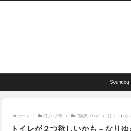
Soundoq
ホーム
旧ブログ等
旧楽天ブログ
トイレが２
トイレが２つ欲しいかも – なりゆ