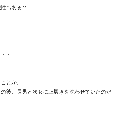
能性もある？
？
・・・
。
うことか。
飯の後、長男と次女に上履きを洗わせていたのだ。