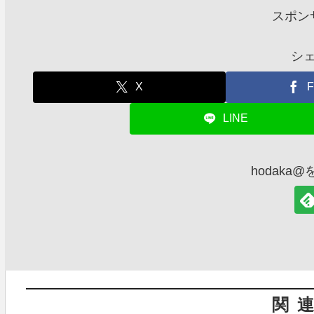
スポン
シ
X
F
LINE
hodaka
関