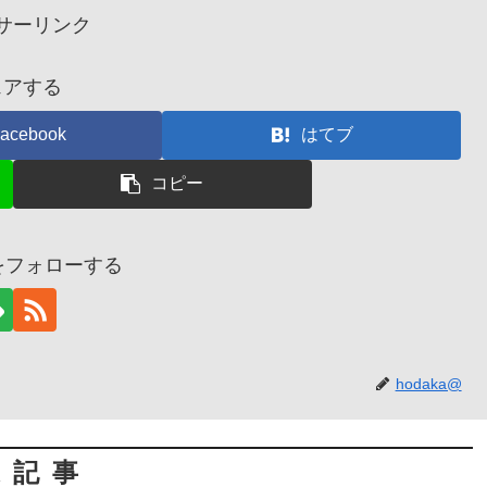
サーリンク
ェアする
acebook
はてブ
コピー
@をフォローする
hodaka@
連記事