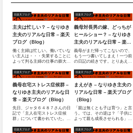
旧楽天ブログ
旧楽天ブログ
主夫は忙しい？ – なりゆき
義母対長男の嫁、どっちが
主夫のリアルな日常 – 楽天
ヒールショー？ – なりゆき
ブログ（Blog）
主夫のリアルな日常 – 楽天
ブログ（Blog）
働く主婦は忙しい。働いていな
義母がまだ帰ってこないので、
い主人は・・・失業することに
もう一つ書いてしまえ！一つ前
よって判る主婦の仕事の膨大
の日記の続きです。とりあえず
さ。う?む、結構やりたくない
これからのスケジュール。今
ことがいっぱいあるよな?。実
晩、義母を含めて皆、車で実家
旧楽天ブログ
旧楽天ブログ
際に私の妻は忙しい。忙しい主
へ帰ります。子供たちは約１週
な理由は、・主婦である。・手
間、義母に面倒みてもらいま
義母在宅ストレス症候群 –
まえがき – なりゆき主夫の
作り赤ちゃん靴の先生であ
す。私たちも今日は泊まらなく
なりゆき主夫のリアルな日
リアルな日常 – 楽天ブログ
る。・子供が１人いる。...
てはいけません。明日...
常 – 楽天ブログ（Blog）
（Blog）
先日、ジャタ６４８７さんの日
「親は無くとも子は育つ」と言
記で「主人在宅ストレス症候
う。では、その逆は？「子供に
群」について書かれていた。ど
よって親も成長させられる」こ
ういうことなのかというと、旦
れは既定の概念。「子供がいて
那さんが定年退職等をして家に
も親は育たない」これは現実世
旧楽天ブログ
旧楽天ブログ