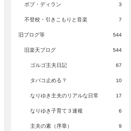
ボブ・ディラン
3
不登校・引きこもりと音楽
7
旧ブログ等
544
旧楽天ブログ
544
ゴルゴ主夫日記
67
タバコ止める？
10
なりゆき主夫のリアルな日常
17
なりゆき子育て３連複
6
主夫の素（序章）
9