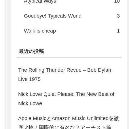
Atypical Ways
10
Goodbye! Typicals World
3
Walk is cheap
1
最近の投稿
The Rolling Thunder Revue – Bob Dylan
Live 1975
Nick Lowe Quiet Please: The New Best of
Nick Lowe
Apple MusicとAmazon Music Unlimitedを徹
底比較！国際的に有名な？アーチスト編