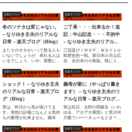
旧楽天ブログ
旧楽天ブログ
冬のソナタは変じゃない。
ご了承・・・出来るか！追
– なりゆき主夫のリアルな
記：中山記念・・・不的中
日常 – 楽天ブログ（Blog）
– なりゆき主夫のリアルな
日常 – 楽天ブログ（Blog）
またそのネタかいって怒る人も
三冠及びＩＷＧＰ、Ｗタイトル
いないでしょうが、呆れる人は
戦歴史的一戦。新日本の天山広
いるでしょう。いや、実際に書
吉、全日本の小島聡。既に１０
きたいことがそんなにあるわけ
年以上前の話である。ヤングラ
ではないのですが、アクセスグ
イオン杯。８５年から８７年ま
旧楽天ブログ
旧楽天ブログ
ラフが３日ほどビビビっと伸び
での第１期には蝶野、橋本、武
ていたのに対して、昨日のダイ
藤、船木（誠勝）、山田（ライ
ショック！ – なりゆき主夫
義母が家に（やっぱり書き
エットネタ（いや、別にネタ作
ガー）等が戦った時代があっ
のリアルな日常 – 楽天ブロ
ます） – なりゆき主夫のリ
ってる訳じゃない...
た。そこから６年あ...
グ（Blog）
アルな日常 – 楽天ブログ
（Blog）
実は、昨日から気が抜けてま
実は先日、太郎の同級生（いわ
す。突然の訃報になんとも気持
ゆる、アホアホ軍団）と荒川河
ちの整理が出来ません。橋本真
川敷でバーベキューもどき？パ
也、４０歳。私より年下です。
ーティをした様子を書こうと考
ま、私はプロレスラーではあり
えていた訳であるが、義母ネタ
旧楽天ブログ
旧楽天ブログ