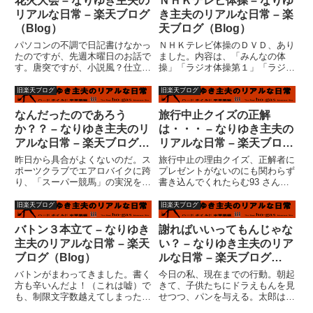
花火大会 – なりゆき主夫の
ＮＨＫテレビ体操 – なりゆ
はダウンカウントをとったの
う救いももたらした。ケインと
リアルな日常 – 楽天ブログ
き主夫のリアルな日常 – 楽
か？...
ア...
（Blog）
天ブログ（Blog）
パソコンの不調で日記書けなかっ
ＮＨＫテレビ体操のＤＶＤ、あり
たのですが、先週木曜日のお話で
ました。内容は、「みんなの体
す。唐突ですが、小説風？仕立て
操」「ラジオ体操第１」「ラジオ
でお送りします。いつもの夏休
体操第２」「特典映像１、テレビ
み、いつもと変わらない子供た
体操はこうして作られる、２、出
旧楽天ブログ
旧楽天ブログ
ち。ラジオ体操、学習教室、プー
演者プロフィール」特典映像がマ
ル。でもいつもと違うのは、今日
ニア心を刺激する！見たい！で
なんだったのであろう
旅行中止クイズの正解
の夜は花火大会があるというこ
も、これはおそらく普通の「テレ
か？？ – なりゆき主夫のリ
は・・・ – なりゆき主夫の
と。そ...
ビ体...
アルな日常 – 楽天ブログ
リアルな日常 – 楽天ブログ
（Blog）
（Blog）
昨日から具合がよくないのだ。ス
旅行中止の理由クイズ、正解者に
ポーツクラブでエアロバイクに跨
プレゼントがないのにも関わらず
り、「スーパー競馬」の実況を見
書き込んでくれたらむ93 さんと
ているときからだ。３コーナーで
88olive さんありがとうございま
ディープインパクトがぐいぐいと
した。では、正解です・・・５
旧楽天ブログ
旧楽天ブログ
出てきたとき、私の脈拍は計測不
番、「オーストラリアに３泊５日
能に陥った。馬券、ハズレであ
はもったいないような気がするか
バトン３本立て – なりゆき
謝ればいいってもんじゃな
る。３００円損した。競馬中継が
ら」でした！１番はあり...
主夫のリアルな日常 – 楽天
い？ – なりゆき主夫のリア
終...
ブログ（Blog）
ルな日常 – 楽天ブログ
（Blog）
バトンがまわってきました。書く
今日の私、現在までの行動。朝起
方も辛いんだよ！（これは嘘）で
きて、子供たちにドラえもんを見
も、制限文字数越えてしまったの
せつつ、パンを与える。太郎は金
で、一部削りました・・・（汗）
管バンドの練習に行く。行けと言