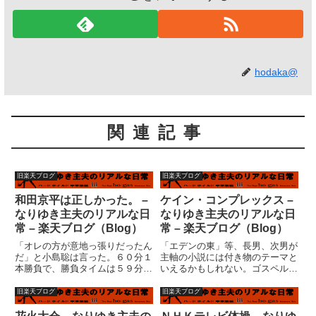
hodaka@
関連記事
旧楽天ブログ
旧楽天ブログ
和田京平は正しかった。 –
ケイン・コンプレックス –
なりゆき主夫のリアルな日
なりゆき主夫のリアルな日
常 – 楽天ブログ（Blog）
常 – 楽天ブログ（Blog）
「オレの方が意地っ張りだったん
「エデンの東」等、長男、次男が
だ」と小島聡は言った。６０分１
主軸の小説には付き物のテーマと
本勝負で、勝負タイムは５９分４
いえるかもしれない。ゴスペルの
５秒。後１５秒残してノックアウ
世界では・・・神が創った人間、
ト。この１５秒が不可解だった。
アダムとエヴァは罪を犯した。罰
旧楽天ブログ
旧楽天ブログ
メインレフェリーは勝者小島の所
として、結果人間は死という十字
属する和田京平。なぜレフェリー
架を背負う事になるが、誕生とい