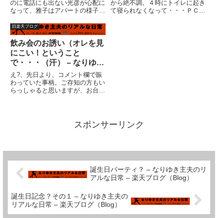
のに電話にも出ない光彦が心配に
から絶不調。４時にトイレに起き
なって、雅子はアパートの様子を
て寝られなくなって・・・ＰＣの
見に行った。光彦はエアコンをつ
電源を入れ、エディタを立ち上
けたまま冷たくなっていた。雅子
げ・・・電源が落ちる。もう一
旧楽天ブログ
は光彦の仕事のパートナーに電話
度、また電源が落ちる。くそ！と
をかけた。パートナーは、すぐに
かやっているうちにもう６時過
飲み会のお誘い（オレを見
警察に電話をするように雅子に
ぎ。子供？起こさねえぞ?。鬼主
にこい！ということ
入...
夫炸裂...
で・・・（汗） – なりゆき
主夫のリアルな日常 – 楽天
え?、先日より、コメント欄で賑
ブログ（Blog）
わっていた事柄。ご存知の方もい
らっしゃると思いますが、お台場
さん の企画、飲み会です。お台
場さんと私という組み合わせなの
で、今回のテーマが相応しいのか
判りませんが・・・おそらく、
スポンサーリンク
『「継母」奮闘記』な話になると
思...
誕生日パーティ？ – なりゆき主夫のリ
アルな日常 – 楽天ブログ（Blog）
誕生日記念？その１ – なりゆき主夫の
リアルな日常 – 楽天ブログ（Blog）