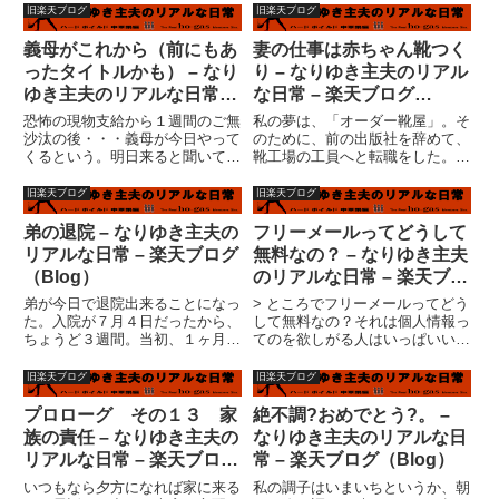
溜まったバトンを一気に放出した
わなくても行く。ある意味大した
旧楽天ブログ
旧楽天ブログ
ら、読むほうは辛いですね？最後
やつだ。花子と鮎は食べるのがす
までお付き合い頂けた方には感涙
さまじく鈍い。時折花子の姿勢を
義母がこれから（前にもあ
妻の仕事は赤ちゃん靴つく
です。なみさんから頂戴して書
注意したが、どうせすぐ元に戻
ったタイトルかも） – なり
り – なりゆき主夫のリアル
い...
る...
ゆき主夫のリアルな日常 –
な日常 – 楽天ブログ
楽天ブログ（Blog）
（Blog）
恐怖の現物支給から１週間のご無
私の夢は、「オーダー靴屋」。そ
沙汰の後・・・義母が今日やって
のために、前の出版社を辞めて、
くるという。明日来ると聞いてい
靴工場の工員へと転職をした。そ
たような気がするが・・・仕事忙
こで技術を身につけて（という
しいというのに・・・というか、
か、盗んで）将来の夢へのステッ
旧楽天ブログ
旧楽天ブログ
当初、仕事忙しいから家に来て家
プとするつもりだった。しかし、
事の手伝いしてくれということだ
現実の靴産業は、流れの生産は殆
弟の退院 – なりゆき主夫の
フリーメールってどうして
ったような気がするが。なんで
どが外国人。日本人の職人は皆ク
リアルな日常 – 楽天ブログ
無料なの？ – なりゆき主夫
仕...
ビ...
（Blog）
のリアルな日常 – 楽天ブロ
グ（Blog）
弟が今日で退院出来ることになっ
> ところでフリーメールってどう
た。入院が７月４日だったから、
して無料なの？それは個人情報っ
ちょうど３週間。当初、１ヶ月は
てのを欲しがる人はいっぱいいる
かかると言われていたので経過は
わけで。なぜそれが欲しいのかと
良好ということだろう。後遺症も
いえば、それで商売したい人がい
旧楽天ブログ
旧楽天ブログ
あきらかに判るものは出ていな
っぱいいるわけで。ということは
い。相変わらずボケッとはしてい
どういうことかというと、広告が
プロローグ その１３ 家
絶不調?おめでとう?。 –
るが、３週間入院しているのだか
送りつけられてくるということ...
族の責任 – なりゆき主夫の
なりゆき主夫のリアルな日
ら...
リアルな日常 – 楽天ブログ
常 – 楽天ブログ（Blog）
（Blog）
いつもなら夕方になれば家に来る
私の調子はいまいちというか、朝