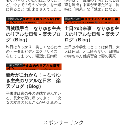
妻がハマっていたのは知ってたけ
小学校で「普通の子供」になる野
ど、今まで「冬のソナタ」を一緒
望を達成する事が出来た私は、同
に見ることは出来ませんでした。
時に「阿呆」な「餓鬼」になる野
なぜかって、元々私は韓国職人の
望もほぼ達成したかのように見え
知り合いがいて、韓国の文化に対
た。意地悪をしてくる相手には、
旧楽天ブログ
旧楽天ブログ
してそんなにクリーンなイメージ
立ち向かったし、弱い子や、女の
が出来てないのです。つい、「ペ
子には、意地悪もした。授業も殆
再就職手当 – なりゆき主夫
土日の出来事 – なりゆき主
ー様ですか」とか、「あんなに
ど理解出来たし、成績もそれな
のリアルな日常 – 楽天ブロ
夫のリアルな日常 – 楽天ブ
顔...
り...
グ（Blog）
ログ（Blog）
昨日はうっかり「美しくなるため
土日は小学生にとっては休日。大
のトータルビデオエクササイズ」
人は休日、とは限らない。日曜日
をしてしまって、猛烈に筋肉痛に
の赤ちゃん靴講習会は妻の実家の
なってしまった。あまりにも痛い
近く。思っていたより盛況で、１
ので、生理痛の薬を飲んでしまっ
６人の定員いっぱいで、キャンセ
旧楽天ブログ
た。オレは何をやっているんだ？
ル待ちまであったとか。嬉しいこ
という今日この頃です。> 本日午
とだが、私は教材の製作で金曜日
義母がこれから！ – なりゆ
前中にハローワーク行って来ま...
から殆ど徹夜状態。最後のセッ
き主夫のリアルな日常 – 楽
テ...
天ブログ（Blog）
子供達は家の外の道端で遊んでい
る。長女が家に戻ってきて、「次
女の友達のお母さんが今金魚の水
槽を洗っているよ」と報告に来
た。これは何を言いたいのか。割
と簡単に推測できる。「うちの水
槽も洗いたい」ということを暗に
スポンサーリンク
言いたい訳だ。「うちのは洗わな