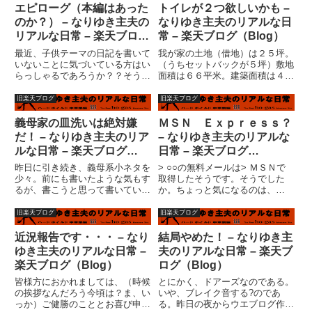
エピローグ（本編はあった
トイレが２つ欲しいかも –
のか？） – なりゆき主夫の
なりゆき主夫のリアルな日
リアルな日常 – 楽天ブログ
常 – 楽天ブログ（Blog）
（Blog）
最近、子供テーマの日記を書いて
我が家の土地（借地）は２５坪。
いないことに気づいている方はい
（うちセットバックが５坪）敷地
らっしゃるであろうか？？そう、
面積は６６平米。建築面積は４１
実は、最近、子育てしてないの
平米。広いとはいえない。いや、
だ。子育てとは何かという論議に
はっきりいって狭いと思う。家を
旧楽天ブログ
旧楽天ブログ
興味はないが、誤解を招くのを恐
持っているというだけで幸せと言
れずに言えば、「最近、子供たち
えることではあるが、感謝すれば
義母家の皿洗いは絶対嫌
ＭＳＮ Ｅｘｐｒｅｓｓ？
を真正面から受け止めないで、う
広くなるというものでもなく、
だ！ – なりゆき主夫のリア
– なりゆき主夫のリアルな
っ...
狭...
ルな日常 – 楽天ブログ
日常 – 楽天ブログ
（Blog）
（Blog）
昨日に引き続き、義母系小ネタを
> ○○の無料メールは> ＭＳＮで
少々。前にも書いたような気もす
取得したそうです。そうでした
るが、書こうと思って書いていな
か。ちょっと気になるのは、
かったような気もする皿洗い系ネ
MSN.COMは有料だと思うんだけ
タ。私の実家は中華料理屋。子供
ど・・・お金払ってませんか？>
旧楽天ブログ
旧楽天ブログ
の頃から大量の皿洗いは経験済み
最初にクイックして接続する所に
だ。家庭の台所というのは確かに
は> ＭＳＮ Ｅｘｐｒｅｓｓにな
近況報告です・・・ – なり
結局やめた！ – なりゆき主
使い使い難い。皿洗いするに
っています。> ちなみに...
ゆき主夫のリアルな日常 –
夫のリアルな日常 – 楽天ブ
も、...
楽天ブログ（Blog）
ログ（Blog）
皆様方におかれましては、（時候
とにかく、ドアーズなのである。
の挨拶なんだろう今頃は？ま、い
いや、ブレイク音する?のであ
っか）ご健勝のこととお喜び申し
る。昨日の夜からウエブログ作成