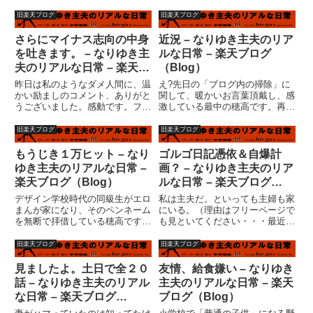
あげます。大変ご無沙汰いたして
ツールいぢっててＣＧＩが動かな
おります。前回の書き込みから１
くていろいろ試して夜が明けた。
旧楽天ブログ
旧楽天ブログ
週間以上経過してしまいました。
そして、また夜が更けた。ダメ
その前も実質的には以前のフリー
だ！！既にサーバーの設定なぞ出
さらにマイナス志向の中身
近況 – なりゆき主夫のリア
ページの手直しな訳で、新しい
来なくなっている。やっぱ
を吐きます。 – なりゆき主
ルな日常 – 楽天ブログ
ネ...
し・・・自...
夫のリアルな日常 – 楽天ブ
（Blog）
ログ（Blog）
昨日は私のようなダメ人間に、温
え?先日の「ブログ内の掃除」に
かい励ましのコメント、ありがと
関して、暖かいお言葉頂戴し、感
うございました。感動です。ファ
激している最中の穂高です。再び
ンタジーの世界（ブログのこと）
中身の濃い？日記を書き始めるた
ですが、親身になってコメント頂
め、充電というか、過去の日記を
旧楽天ブログ
旧楽天ブログ
ける私はとても幸せです。リアル
読み返していたのですが、最初の
に話をする機会が皆無に近い人間
頃（２００４年６月開始）の日記
もうじき１万ヒット – なり
ゴルゴ日記憑依＆自爆計
はたぶんいっぱいいると思いま
を読んで見ると、行間詰まって
ゆき主夫のリアルな日常 –
画？ – なりゆき主夫のリア
す...
読...
楽天ブログ（Blog）
ルな日常 – 楽天ブログ
（Blog）
デザイン学校時代の同級生がエロ
私は主夫だ。といっても主婦も家
まんが家になり、そのペンネーム
にいる。（理由はフリーページで
を無断で拝借している穂高です。
も見といてください・・・最近い
もうじき１万ヒットになりそうな
じってませんけど）家事を分担し
割に、日記ネタが思いつかない穂
ているということである。分担す
旧楽天ブログ
旧楽天ブログ
高です。失業をテーマに始めた日
ることによって多少のストレスも
記なのに、悲惨さの演出が苦手な
発生するが、その辺は長く一緒に
見ましたよ。土日で全２０
友情、給食嫌い – なりゆき
ため、ベビーフェースになり切
やっていけば、なんらかの手を
話 – なりゆき主夫のリアル
主夫のリアルな日常 – 楽天
れ...
う...
な日常 – 楽天ブログ
ブログ（Blog）
（Blog）