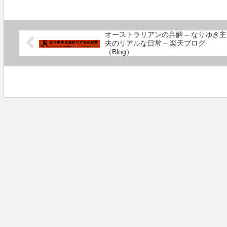
は、○○君がいつも見ているど...
と思います。プロレスラーとい
うのは、キャラク...
オーストラリアンの弁解 – なりゆき主
夫のリアルな日常 – 楽天ブログ
（Blog）