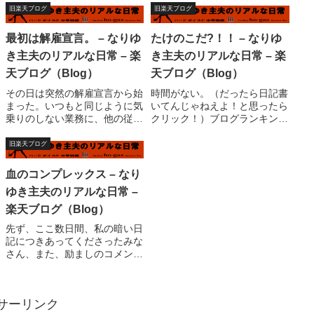
立ち上げ・・・電源が落ちる。
説明会の時のスタンプも含め>
旧楽天ブログ
旧楽天ブログ
もう一度、また電源が落ちる。
３つになったので、金もらう状
くそ！とかやっているうちにも
態にはなったのだ。> しかし、
最初は解雇宣言。 – なりゆ
たけのこだ?！！ – なりゆ
う６時過ぎ。子供？起こさねえ
今度３０日に行き、またそれか
き主夫のリアルな日常 – 楽
き主夫のリアルな日常 – 楽
ぞ?。鬼主夫炸裂...
ら２８...
天ブログ（Blog）
天ブログ（Blog）
その日は突然の解雇宣言から始
時間がない。（だったら日記書
まった。いつもと同じように気
いてんじゃねえよ！と思ったら
乗りのしない業務に、他の従業
クリック！）ブログランキン
員より早めについていた私は、
グ、最近は殆どネタになってる
皆が出社して、社長が出社して
か？ま、そんなことはどうでも
旧楽天ブログ
きても、その後、会社の雰囲気
いい。ちゃーちゃん（義母）が
が良くないことに対しても、さ
来た。茹でた、たけのこを持っ
血のコンプレックス – なり
ほど気にもしていなかった。
て。昼食は早速たけのことワカ
ゆき主夫のリアルな日常 –
ま、よくあることっ...
メの傷めだ。変換間...
楽天ブログ（Blog）
先ず、ここ数日間、私の暗い日
記につきあってくださったみな
さん、また、励ましのコメント
を投稿してくださった心優しい
皆さんに、感謝します。何によ
って後ろ向きになり、何によっ
サーリンク
て前向きに直るのか、これはそ