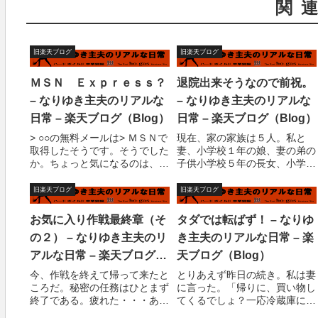
関
旧楽天ブログ
旧楽天ブログ
ＭＳＮ Ｅｘｐｒｅｓｓ？
退院出来そうなので前祝。
– なりゆき主夫のリアルな
– なりゆき主夫のリアルな
日常 – 楽天ブログ（Blog）
日常 – 楽天ブログ（Blog）
> ○○の無料メールは> ＭＳＮで
現在、家の家族は５人。私と
取得したそうです。そうでした
妻、小学校１年の娘、妻の弟の
か。ちょっと気になるのは、
子供小学校５年の長女、小学校
MSN.COMは有料だと思うんだ
３年の長男。あえて妻の弟の子
けど・・・お金払ってません
供という理由は、私の養子とは
旧楽天ブログ
旧楽天ブログ
か？> 最初にクイックして接続
なっていないから。これにはい
する所には> ＭＳＮ Ｅｘｐｒ
ろいろあって、説明すると長く
お気に入り作戦最終章（そ
タダでは転ばず！ – なりゆ
ｅｓｓになっています。> ちな
なるので書かない。とりあえず
の２） – なりゆき主夫のリ
き主夫のリアルな日常 – 楽
みに...
ご想像におまかせす...
アルな日常 – 楽天ブログ
天ブログ（Blog）
（Blog）
今、作戦を終えて帰って来たと
とりあえず昨日の続き。私は妻
ころだ。秘密の任務はひとまず
に言った。「帰りに、買い物し
終了である。疲れた・・・あま
てくるでしょ？一応冷蔵庫には
りにも疲れたので、テーマをサ
白菜とかあるのね、あとネギ。