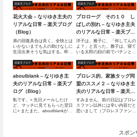
ラ金にしてみた。（ゴルゴのテ
あとはなんにもないから、何か
旧楽天ブログ
旧楽天ブログ
ーマを作って欲しいのだ
欲しいものあったら買ってきて
が・・・）楽天広場では無
くれる？」「お鍋とかいいのか
花火大会 – なりゆき主夫の
プロローグ その１０ し
理？？ま、いいだろう。今日は
しらね？」「それはお義母さん
リアルな日常 – 楽天ブログ
ばしの別れ – なりゆき主夫
疲れたから、詳しい内容は明...
が何かリクエスト...
（Blog）
のリアルな日常 – 楽天ブロ
グ（Blog）
弟の回復具合は良く、全快とは
洋子は、雅子に、「何してんの
いかないまでも人の助けなしに
よ？」と言った。雅子は、寝て
生活出来そうな気はする。昨
いる太郎の顔の前でパチンと手
日、退院して初の通院をした。
を叩いて反応を見ていた。「目
医者も、「よさそうですね」な
や耳が聞こえないんじゃないか
旧楽天ブログ
旧楽天ブログ
んていっている。「まあ、後２
と思って」「反応がないような
週間くらいして徐々に社会復帰
気がするのよ」と雅子は言っ
aboutblank – なりゆき主
プロレス的、家族タッグ同
すれば・・・」「いや、ちょっ
た。反応がないというのは大げ
夫のリアルな日常 – 楽天ブ
盟のススメ２ – なりゆき主
と仕事がやばいんで...
さだと思ったが、太...
ログ（Blog）
夫のリアルな日常 – 楽天ブ
ログ（Blog）
私です。> 先日メールしたけ
すみません、前の日記はプロレ
ど、マッチに見てもらった翌日
スファン以外には辛い内容だと
に> またまた、aboutblankが出
思いまして（プロレスファンで
てきてしまった。> 再度、こな
も辛かったりして）とにかく支
いだの奴でスキャンしたら> 一
離滅裂なので、前と後ろを分け
応直り今日現在問題起こってな
ました。今回は、家族のタッグ
スポン
いです。削除してまた現れるの
同盟ということで論じてみたい