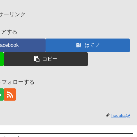
サーリンク
ェアする
acebook
はてブ
コピー
@をフォローする
hodaka@