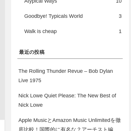
Atypical Ways
10
Goodbye! Typicals World
3
Walk is cheap
1
最近の投稿
The Rolling Thunder Revue – Bob Dylan
Live 1975
Nick Lowe Quiet Please: The New Best of
Nick Lowe
Apple MusicとAmazon Music Unlimitedを徹
底比較！国際的に有名な？アーチスト編