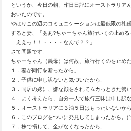
というか、今日の朝、昨日日記にオーストラリア
おいたのです。
やはりこの辺のコミュニケーションは最低限の礼儀？か
すると妻、「ああ?ちゃーちゃん旅行いくの止める
「ええっ！！・・・・なんで？？」
さて問題です。
ちゃーちゃん（義母）は何故、旅行行くのを止め
１．妻が同行を断ったから。
２．子供に申し訳ないと気づいたから。
３．同居の嫁に、嫌な顔をされてムカっときた勢
４．よく考えたら、自分一人で旅行三昧は申し訳
５．オーストラリアに３泊５日はもったいないか
６．このブログをついに発見してしまったから。(^_^
７．株で損して、金がなくなったから。