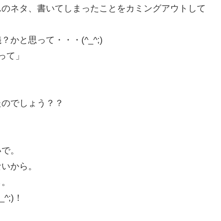
んのネタ、書いてしまったことをカミングアウトして
と思って・・・(^_^;)
って」
たのでしょう？？
いで。
ないから。
ら。
;)！