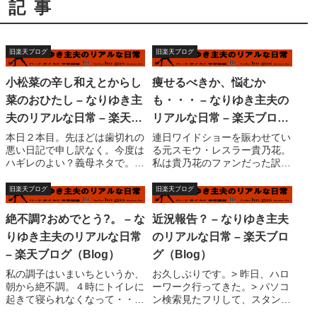
連記事
旧楽天ブログ
旧楽天ブログ
小松菜の辛し和えとからし
痩せるべきか、悩むか
菜のおひたし – なりゆき主
も・・・ – なりゆき主夫の
夫のリアルな日常 – 楽天ブ
リアルな日常 – 楽天ブログ
ログ（Blog）
（Blog）
本日２本目。先ほどは歯切れの
連日ワイドショーを賑わせてい
悪い日記で申し訳なく。今度は
る元スモウ・レスラー貴乃花。
ハギレのよい？義母ネタで。
私は貴乃花のファンだった訳で
（汗）先日、義母は帰りまし
もないが、連日の報道はとりあ
た。ま、色々書いてはいるもの
えず喜んで見ていた。大相撲と
旧楽天ブログ
旧楽天ブログ
の、私はとても感謝していま
は格闘技であり、Ｋ?１等より
す。嘘ではありません。以前の
もむしろ判りやすい。先代の貴
絶不調?おめでとう?。 – な
近況報告？ – なりゆき主夫
日記、「母の日記念、嫁から見
乃花（オヤジ）のＶＴＲ等は実
りゆき主夫のリアルな日常
のリアルな日常 – 楽天ブロ
たファンタジーワールド...
に素晴らしいと思...
– 楽天ブログ（Blog）
グ（Blog）
私の調子はいまいちというか、
お久しぶりです。> 昨日、ハロ
朝から絶不調。４時にトイレに
ーワーク行ってきた。> パソコ
起きて寝られなくなって・・・
ン検索見たフリして、スタンプ
ＰＣの電源を入れ、エディタを
もらってきた。> 一応、初めの