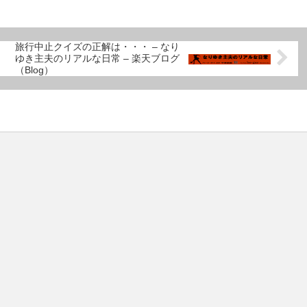
の時にならないとわかりませ
ん。現実に向き合う...
旅行中止クイズの正解は・・・ – なり
ゆき主夫のリアルな日常 – 楽天ブログ
（Blog）