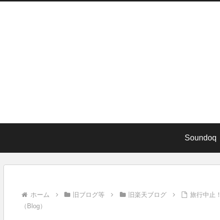
Soundoq
ホーム
旧ブログ等
旧楽天ブログ
旅行中止！
（Blog）