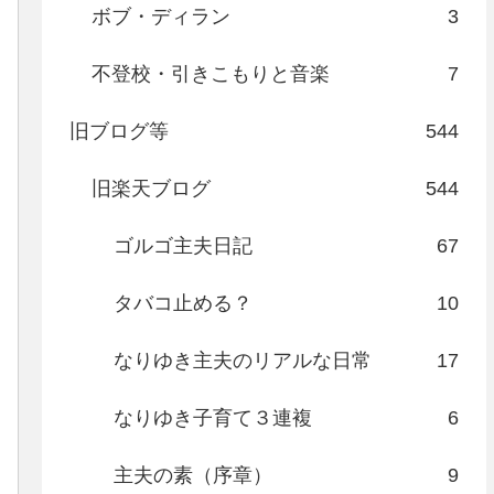
ボブ・ディラン
3
不登校・引きこもりと音楽
7
旧ブログ等
544
旧楽天ブログ
544
ゴルゴ主夫日記
67
タバコ止める？
10
なりゆき主夫のリアルな日常
17
なりゆき子育て３連複
6
主夫の素（序章）
9