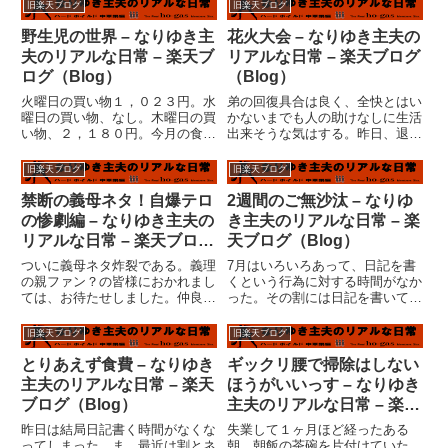
旧楽天ブログ
旧楽天ブログ
野生児の世界 – なりゆき主
花火大会 – なりゆき主夫の
夫のリアルな日常 – 楽天ブ
リアルな日常 – 楽天ブログ
ログ（Blog）
（Blog）
火曜日の買い物１，０２３円。水
弟の回復具合は良く、全快とはい
曜日の買い物、なし。木曜日の買
かないまでも人の助けなしに生活
い物、２，１８０円。今月の食費
出来そうな気はする。昨日、退院
累計、２１，１２９円。何か忘れ
して初の通院をした。医者も、
てるような気もするが。こんなも
「よさそうですね」なんていって
旧楽天ブログ
旧楽天ブログ
のかもしれないし、こんなものじ
いる。「まあ、後２週間くらいし
ゃないかもしれない。（汗）ま、
て徐々に社会復帰すれば・・・」
禁断の義母ネタ！自爆テロ
2週間のご無沙汰 – なりゆ
いっか！とりあえず、また月末
「いや、ちょっと仕事がやばいん
の惨劇編 – なりゆき主夫の
き主夫のリアルな日常 – 楽
に...
で...
リアルな日常 – 楽天ブログ
天ブログ（Blog）
（Blog）
ついに義母ネタ炸裂である。義理
7月はいろいろあって、日記を書
の親ファン？の皆様におかれまし
くという行為に対する時間がなか
ては、お待たせしました。仲良し
った。その割には日記を書いてい
家族の皆さん、今のうちから言っ
たが、人間というものはなんとい
ておきます。基本的には私達だっ
うか、忙しいときにはなんとなく
旧楽天ブログ
旧楽天ブログ
て貴方達に負けず劣らず、仲良し
時間を作り出して意味のないこと
家族です。しかし・・・だからと
（この日記とか・・・）をやりく
とりあえず食費 – なりゆき
ギックリ腰で掃除はしない
いって、皆さんに共感を与えら
りしているのだが、それが過ぎ
主夫のリアルな日常 – 楽天
ほうがいいっす – なりゆき
れ...
る...
ブログ（Blog）
主夫のリアルな日常 – 楽天
ブログ（Blog）
昨日は結局日記書く時間がなくな
失業して１ヶ月ほど経ったある
ってしまった。ま、最近は割とネ
朝、朝飯の茶碗を片付けていた