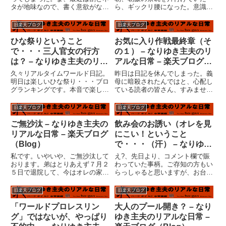
タが地味なので、書く意欲がない
ら、ギックリ腰になった。意識は
というか、時間がないというか。
しっかりしているが、身動きはと
大体、殆どの時間を家で過ごす、
れない。結局２週間近く、チャッ
旧楽天ブログ
旧楽天ブログ
職人系オヤジに元々ネタなどな
プリンのモノマネのようにしか歩
い。だから、「ファンタジーワー
けなかった。元々、私はサラリー
ひな祭りということ
お気に入り作戦最終章（そ
ルド」 なるカテゴリを作って私
マンであった。・満員電車に乗っ
で・・・三人官女の行方
の１） – なりゆき主夫のリ
小...
て通...
は？ – なりゆき主夫のリア
アルな日常 – 楽天ブログ
ルな日常 – 楽天ブログ
（Blog）
久々リアルタイムワールド日記。
昨日は日記を休んでしまった。義
（Blog）
明日は楽しいひな祭り・・・ブロ
母に暗殺されたんではと、心配し
グランキングです。本音で楽しい
ている読者の皆さん、すみませ
と思っているか疑っている人はク
ん。（いないか・・・）ＰＣに触
リック！いや、久々にネタでし
る時間がなかっただけです。今日
旧楽天ブログ
旧楽天ブログ
た。(^^ゞ去年パスした三人官
は朝、義母がまだ寝ているので日
女。 未だに作ってませんけ
記書く時間が出来て・・・・義
ご無沙汰 – なりゆき主夫の
飲み会のお誘い（オレを見
ど・・・一応、手作りキットにな
母、起きた。洗面所で痰を吐き出
リアルな日常 – 楽天ブログ
にこい！ということ
ってお...
すジ...
（Blog）
で・・・（汗） – なりゆき
主夫のリアルな日常 – 楽天
私です。いやいや、ご無沙汰して
え?、先日より、コメント欄で賑
ブログ（Blog）
おります。弟はとりあえず７月２
わっていた事柄。ご存知の方もい
５日で退院して、今はオレの家に
らっしゃると思いますが、お台場
いる。一人暮らしは危険なんだそ
さん の企画、飲み会です。お台
うだ。まだ様子見段階だけど、当
場さんと私という組み合わせなの
旧楽天ブログ
旧楽天ブログ
初思っていたように重度の後遺症
で、今回のテーマが相応しいのか
は残らないような気がする。まだ
判りませんが・・・おそらく、
「ワールドプロレスリン
大人のプール開き？ – なり
ボーっとはしてるけど。今日も
『「継母」奮闘記』な話になると
グ」ではないが、やっぱり
ゆき主夫のリアルな日常 –
通...
思...