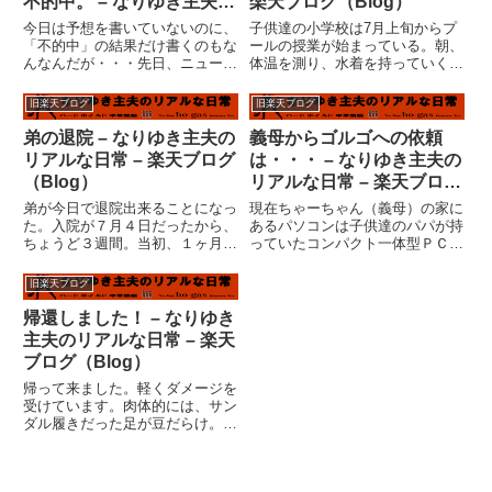
不的中。 – なりゆき主夫の
楽天ブログ（Blog）
リアルな日常 – 楽天ブログ
今日は予想を書いていないのに、
子供達の小学校は7月上旬からプ
（Blog）
「不的中」の結果だけ書くのもな
ールの授業が始まっている。朝、
んなんだが・・・先日、ニューマ
体温を測り、水着を持っていくわ
スクが届いた時点で、今週はもう
けだ。子供が３人いると、殆ど毎
「ワールドプロレスリング」サイ
日誰かがプールの支度を持って学
旧楽天ブログ
旧楽天ブログ
ン馬券やるつもりもなく、黒いマ
校に行っていることになる。子供
スクは２枠、枠連でカブになるの
達はプールが好きだ。実は、私も
弟の退院 – なりゆき主夫の
義母からゴルゴへの依頼
は２?７、これ１点でよし、と
好きだ。実際には泳ぐのが好き
リアルな日常 – 楽天ブログ
は・・・ – なりゆき主夫の
考...
な...
（Blog）
リアルな日常 – 楽天ブログ
（Blog）
弟が今日で退院出来ることになっ
現在ちゃーちゃん（義母）の家に
た。入院が７月４日だったから、
あるパソコンは子供達のパパが持
ちょうど３週間。当初、１ヶ月は
っていたコンパクト一体型ＰＣ、
かかると言われていたので経過は
ＯＳはウインドウズＭＥ。妻が渡
良好ということだろう。後遺症も
した韓国ドラマＣＤを見るとフリ
旧楽天ブログ
あきらかに判るものは出ていな
ーズする。その他、何かにつけて
い。相変わらずボケッとはしてい
フリーズする。（この日記を見る
帰還しました！ – なりゆき
るが、３週間入院しているのだか
とフリーズ？）とにかく、快適
主夫のリアルな日常 – 楽天
ら...
で...
ブログ（Blog）
帰って来ました。軽くダメージを
受けています。肉体的には、サン
ダル履きだった足が豆だらけ。市
民プールで日焼けした背中が真っ
赤。またその市民プールのウォー
タースライダーで打撲した尻の皮