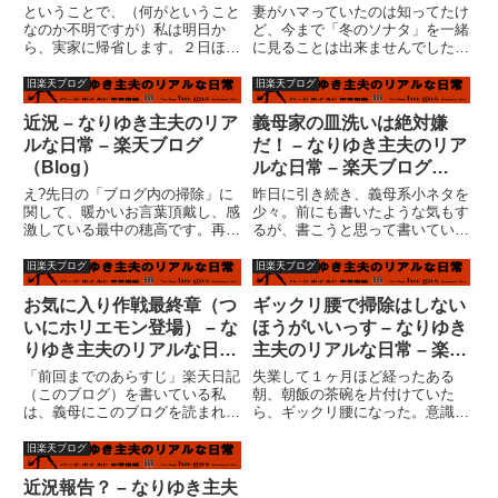
（Blog）
ということで、（何がということ
妻がハマっていたのは知ってたけ
なのか不明ですが）私は明日か
ど、今まで「冬のソナタ」を一緒
ら、実家に帰省します。２日ほど
に見ることは出来ませんでした。
留守にしますが、後はよろしくお
なぜかって、元々私は韓国職人の
願いします。（何が）実は、去年
知り合いがいて、韓国の文化に対
旧楽天ブログ
旧楽天ブログ
の話・・・義母が旅行に行きたい
してそんなにクリーンなイメージ
と言い出した際に、私は手抜きで
が出来てないのです。つい、「ペ
近況 – なりゆき主夫のリア
義母家の皿洗いは絶対嫌
帰省がてら夏祭り見物、キャン
ー様ですか」とか、「あんなに
ルな日常 – 楽天ブログ
だ！ – なりゆき主夫のリア
プ、...
顔...
（Blog）
ルな日常 – 楽天ブログ
（Blog）
え?先日の「ブログ内の掃除」に
昨日に引き続き、義母系小ネタを
関して、暖かいお言葉頂戴し、感
少々。前にも書いたような気もす
激している最中の穂高です。再び
るが、書こうと思って書いていな
中身の濃い？日記を書き始めるた
かったような気もする皿洗い系ネ
め、充電というか、過去の日記を
タ。私の実家は中華料理屋。子供
旧楽天ブログ
旧楽天ブログ
読み返していたのですが、最初の
の頃から大量の皿洗いは経験済み
頃（２００４年６月開始）の日記
だ。家庭の台所というのは確かに
お気に入り作戦最終章（つ
ギックリ腰で掃除はしない
を読んで見ると、行間詰まって
使い使い難い。皿洗いするに
いにホリエモン登場） – な
ほうがいいっす – なりゆき
読...
も、...
りゆき主夫のリアルな日常
主夫のリアルな日常 – 楽天
– 楽天ブログ（Blog）
ブログ（Blog）
「前回までのあらすじ」楽天日記
失業して１ヶ月ほど経ったある
（このブログ）を書いている私
朝、朝飯の茶碗を片付けていた
は、義母にこのブログを読まれる
ら、ギックリ腰になった。意識は
という致命的なミスを犯してい
しっかりしているが、身動きはと
た。それ以来、言葉を選んで日記
れない。結局２週間近く、チャッ
旧楽天ブログ
を書いていた訳だが・・・・「リ
プリンのモノマネのようにしか歩
アル・ワールド（現実）」と、
けなかった。元々、私はサラリー
近況報告？ – なりゆき主夫