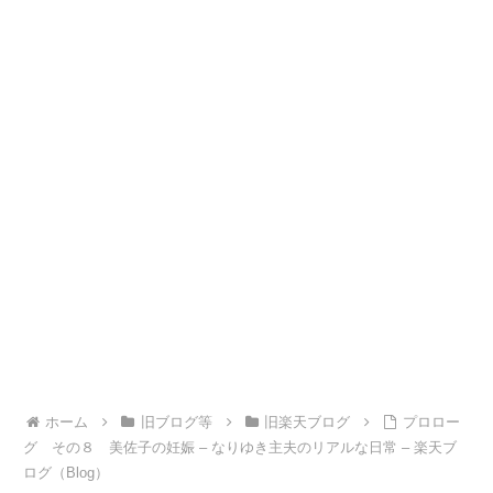
ホーム
旧ブログ等
旧楽天ブログ
プロロー
グ その８ 美佐子の妊娠 – なりゆき主夫のリアルな日常 – 楽天ブ
ログ（Blog）