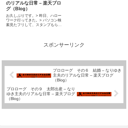
「ファンタジー･ワールド（日
マンであった。・満員電車に乗っ
のリアルな日常 – 楽天ブロ
記）」と...
て通...
グ（Blog）
お久しぶりです。> 昨日、ハロー
ワーク行ってきた。> パソコン検
索見たフリして、スタンプもらっ
てきた。> 一応、初めの説明会の
時のスタンプも含め> ３つになっ
たので、金もらう状態にはなった
のだ。> しかし、今度３０日に行
スポンサーリンク
き、またそれから２８...
プロローグ その６ 結婚 – なりゆき
主夫のリアルな日常 – 楽天ブログ
（Blog）
プロローグ その９ 太郎出産 – なり
ゆき主夫のリアルな日常 – 楽天ブログ
（Blog）