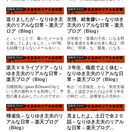
良かったが、姿勢は悪く、声も低
たが、人間というものはなんとい
く、はっきりと喋ることが苦手な
うか、忙しいときにはなんとなく
旧楽天ブログ
旧楽天ブログ
ようだった。人付き合いの上手い
時間を作り出して意味のないこと
タイプではなかったようだ。光彦
（この日記とか・・・）をやりく
送りましたが – なりゆき主
友情、給食嫌い – なりゆき
の母雅子は、このスナックのホ
りしているのだが、それが過ぎ
夫のリアルな日常 – 楽天ブ
主夫のリアルな日常 – 楽天
ス...
る...
ログ（Blog）
ブログ（Blog）
と、いうことで、書いたメールを
小学校で「普通の子供」になる野
公表してしまいました。いや?私
望を達成する事が出来た私は、同
も結構つまらないメールをいっぱ
時に「阿呆」な「餓鬼」になる野
い書いてますね。なんだかんだい
望もほぼ達成したかのように見え
って遅くなりましたが、ＤＶＤ送
た。意地悪をしてくる相手には、
旧楽天ブログ
旧楽天ブログ
ったよ。ついでに、秋葉原で買っ
立ち向かったし、弱い子や、女の
た怪しいＤＶＤ?Ｒをつけとい
子には、意地悪もした。授業も殆
楽天ＶＳライブドア – なり
３年生、喘息でよく休む –
た。10枚で500円くらいだった...
ど理解出来たし、成績もそれな
ゆき主夫のリアルな日常 –
なりゆき主夫のリアルな日
り...
楽天ブログ（Blog）
常 – 楽天ブログ（Blog）
日曜競馬にgaiax系DreamCityと
私が「小児喘息」から「気管支喘
いう所の無料ＨＰを利用して、予
息」と認定されたのは小学３年生
想の書き込みしていたのですが、
の時だった。診療室も小児科から
11月30日でサービス終了という
内科へ変わった。大人になった気
こと。新しいＨＰが用意されてい
分？いや、別に得意げになること
旧楽天ブログ
旧楽天ブログ
るのですが、いわゆる「アバタ
でもなし。でも、毎週母に病院に
ー」を利用したＨＰなのです。ア
連れて行ってもらったことは案外
帰省虫 – なりゆき主夫のリ
見ましたよ。土日で全２０
バターを使う訳には...
得意げになることだったかもし
アルな日常 – 楽天ブログ
話 – なりゆき主夫のリアル
れ...
（Blog）
な日常 – 楽天ブログ