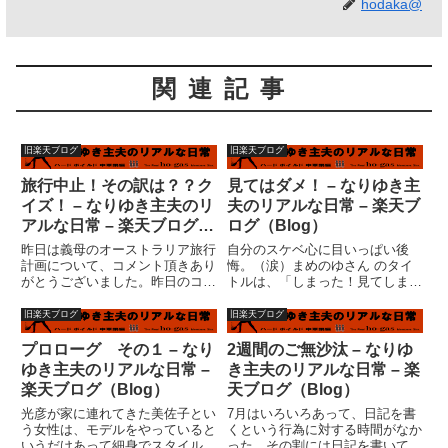
hodaka@
関連記事
旧楽天ブログ
旧楽天ブログ
旅行中止！その訳は？？ク
見てはダメ！ – なりゆき主
イズ！ – なりゆき主夫のリ
夫のリアルな日常 – 楽天ブ
アルな日常 – 楽天ブログ
ログ（Blog）
（Blog）
昨日は義母のオーストラリア旅行
自分のスケベ心に目いっぱい後
計画について、コメント頂きあり
悔。（涙）まめのゆさん のタイ
がとうございました。昨日のコメ
トルは、「しまった！見てしまっ
ントに返事を書こうかと思ったの
た」だった。『見た人はすぐやる
ですが・・・・実は、義母のオー
バトン！』 ●今、どこに居る？
旧楽天ブログ
旧楽天ブログ
ストラリア旅行、とりやめになり
『 自宅 』●今、一番近くに誰
ました！！ですから、子供たちが
が居る?『 ２階には妻と子
プロローグ その１ – なり
2週間のご無沙汰 – なりゆ
「ズルイよ?！」と言いだした
供 』●今 どんな服装？『 空
ゆき主夫のリアルな日常 –
き主夫のリアルな日常 – 楽
と...
軍仕様...
楽天ブログ（Blog）
天ブログ（Blog）
光彦が家に連れてきた美佐子とい
7月はいろいろあって、日記を書
う女性は、モデルをやっていると
くという行為に対する時間がなか
いうだけあって細身でスタイルは
った。その割には日記を書いてい