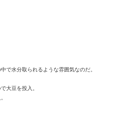
。
の中で水分取られるような雰囲気なのだ。
ゆで大豆を投入。
入。