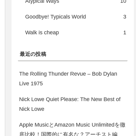
Atypical Ways
10
Goodbye! Typicals World
3
Walk is cheap
1
最近の投稿
The Rolling Thunder Revue – Bob Dylan
Live 1975
Nick Lowe Quiet Please: The New Best of
Nick Lowe
Apple MusicとAmazon Music Unlimitedを徹
底比較！国際的に有名な？アーチスト編