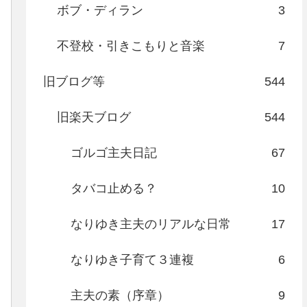
ボブ・ディラン
3
不登校・引きこもりと音楽
7
旧ブログ等
544
旧楽天ブログ
544
ゴルゴ主夫日記
67
タバコ止める？
10
なりゆき主夫のリアルな日常
17
なりゆき子育て３連複
6
主夫の素（序章）
9