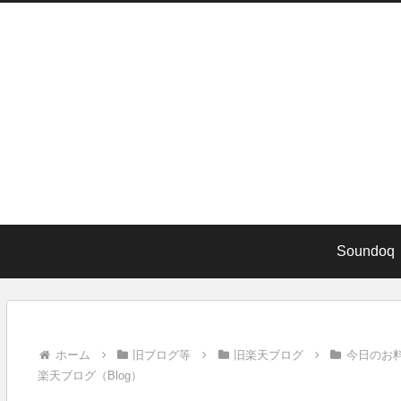
Soundoq
ホーム
旧ブログ等
旧楽天ブログ
今日のお
楽天ブログ（Blog）