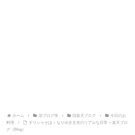
ホーム
旧ブログ等
旧楽天ブログ
今日のお
料理
ギリシャそば – なりゆき主夫のリアルな日常 – 楽天ブロ
グ（Blog）