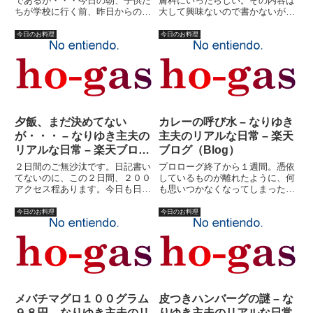
であるが・・・今日の朝、子供た
膚科にいったらしい。その内容は
ちが学校に行く前、昨日からの長
大して興味ないので書かないが、
女にむけてのストレスを爆発させ
帰りにスーパーで掘り出し物？を
ないように必死で我慢していたの
買って来た。それは、骨付きカル
今日のお料理
今日のお料理
である。内容は大したことではな
ビ。１００円均一冷凍食品に入っ
いが、宿題を誤魔化して遊ぼうと
ていたらしい。ラベルも何も貼っ
した挙句、延々と宿題が終わら
てない代物。７００グラムは入
ず...
っ...
夕飯、まだ決めてない
カレーの呼び水 – なりゆき
が・・・ – なりゆき主夫の
主夫のリアルな日常 – 楽天
リアルな日常 – 楽天ブログ
ブログ（Blog）
（Blog）
２日間のご無沙汰です。日記書い
プロローグ終了から１週間。憑依
てないのに、この２日間、２００
しているものが離れたように、何
アクセス程あります。今日も日記
も思いつかなくなってしまった。
書いてないのに既に１５０ほどア
っていうか、忙しいのだ。（とい
クセスあります。何故？もしかし
うことにしておこう・・・）今日
今日のお料理
今日のお料理
て・・・義母ネタで終わっていた
は妻と子供達はプールだ。時間が
ので、アクシデント発生？既にや
あるといえば、ある。考えをまと
られた？あるいは、これからや
めることが不可能でもない、か
ら...
も...
メバチマグロ１００グラム
皮つきハンバーグの謎 – な
９８円 – なりゆき主夫のリ
りゆき主夫のリアルな日常