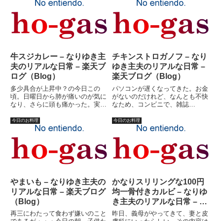
実は疲れているのは日記を書いた
ただ、好きではないものは結構あ
せいではなかった。日記の前フリ
る。ま、どう考えたってそりゃ?
に熱中して、買い物行くの若干遅
食べ物じゃないっていうもの、
れ...
（...
牛スジカレー – なりゆき主
チキンストロガノフ – なり
夫のリアルな日常 – 楽天ブ
ゆき主夫のリアルな日常 –
ログ（Blog）
楽天ブログ（Blog）
多少具合が上昇中？の今日この
パソコンが遅くなってきた。お金
頃。日曜日から肺が痛いのが気に
がないのだけれど、なんとも不快
なり、さらに頭も痛かった。実
なため、コンビニで、雑誌
は、昨日あたりはかなり具合が悪
「PCfan」を買ってみた。特集
かった。何故なのか？それがいま
「旧型マシン延命術」を詠むため
今日のお料理
今日のお料理
いちよくわからないので、結構不
だ。チップセット別に、延命方法
安でもあったのだが。ちょっとよ
が書いてあるのだが、私のパソコ
くなったような気がしたので、５
ンのチップセットを確かめもせ
日ぶ...
ず、雑...
やまいも – なりゆき主夫の
かなりスリリングな100円
リアルな日常 – 楽天ブログ
均一骨付きカルビ – なりゆ
（Blog）
き主夫のリアルな日常 – 楽
天ブログ（Blog）
再三にわたって食わず嫌いのこと
昨日、義母がやってきて、妻と皮