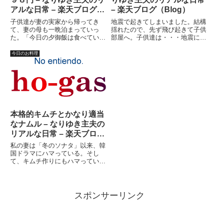
アルな日常 – 楽天ブログ
– 楽天ブログ（Blog）
（Blog）
子供達が妻の実家から帰ってき
地震で起きてしまいました。結構
て、妻の母も一晩泊まっていっ
揺れたので、先ず飛び起きて子供
た。「今日の夕御飯は食べていき
部屋へ。子供達は・・・地震に気
ますか？」「そうね・・・どうし
付かず寝てます。(^_^;)また寝よ
ようかしら」と、いわれて、「帰
うかと思ったけど、なんだか目が
今日のお料理
ったらどうですか？」とはいえな
冴えてしまったため、こんな時間
い。「せっかくだから、食べてい
から日記書いてます。考えてみる
ってください、子供も喜びますか
と、失業して日が浅いうち...
ら」...
本格的キムチとかなり適当
なナムル – なりゆき主夫の
リアルな日常 – 楽天ブログ
（Blog）
私の妻は「冬のソナタ」以来、韓
国ドラマにハマっている。そし
て、キムチ作りにもハマってい
る。韓国の男優が日本人と比べて
体格がいいのは、男らしさにおけ
る「既定の概念」が日本と違うの
もあるだろうが、サッカー韓国代
スポンサーリンク
表と日本代表の体格差を見れば、
やは...