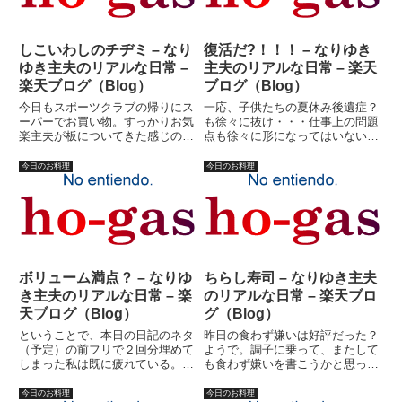
しこいわしのチヂミ – なり
復活だ?！！！ – なりゆき
ゆき主夫のリアルな日常 –
主夫のリアルな日常 – 楽天
楽天ブログ（Blog）
ブログ（Blog）
今日もスポーツクラブの帰りにス
一応、子供たちの夏休み後遺症？
ーパーでお買い物。すっかりお気
も徐々に抜け・・・仕事上の問題
楽主夫が板についてきた感じの今
点も徐々に形になってはいない
日この頃。しかし、やっぱり料理
が・・・（汗）形がなんとなくイ
のレパートリーは少ない。魚は苦
メージ出来るかも、という辺りま
今日のお料理
今日のお料理
手だ。高いし。魚コーナーで買え
ではなんとか。徐々に復活しつつ
るものはサンマ、サバ、いわしな
あるということです。まさ
ど。ようするに、焼魚しか出来
に・・・吉野家１日全国１００万
な...
食限定復...
ボリューム満点？ – なりゆ
ちらし寿司 – なりゆき主夫
き主夫のリアルな日常 – 楽
のリアルな日常 – 楽天ブロ
天ブログ（Blog）
グ（Blog）
ということで、本日の日記のネタ
昨日の食わず嫌いは好評だった？
（予定）の前フリで２回分埋めて
ようで。調子に乗って、またして
しまった私は既に疲れている。
も食わず嫌いを書こうかと思って
（ようするに今日３本目の日記と
いる。実際問題として、私は食べ
いうことです、念のため）いや、
られないものはそれほどはない。
今日のお料理
今日のお料理