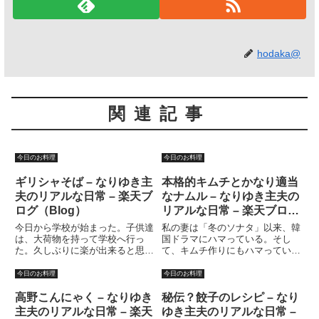
hodaka@
関連記事
今日のお料理
今日のお料理
ギリシャそば – なりゆき主
本格的キムチとかなり適当
夫のリアルな日常 – 楽天ブ
なナムル – なりゆき主夫の
ログ（Blog）
リアルな日常 – 楽天ブログ
（Blog）
今日から学校が始まった。子供達
私の妻は「冬のソナタ」以来、韓
は、大荷物を持って学校へ行っ
国ドラマにハマっている。そし
た。久しぶりに楽が出来ると思っ
て、キムチ作りにもハマってい
て、子供達がいなくなってから寝
る。韓国の男優が日本人と比べて
た。結構寝てしまって、起きたら
体格がいいのは、男らしさにおけ
今日のお料理
今日のお料理
もう子供が帰ってくる時間ではな
る「既定の概念」が日本と違うの
いか！！損した気分だ・・・今日
もあるだろうが、サッカー韓国代
高野こんにゃく – なりゆき
秘伝？餃子のレシピ – なり
は気合が入らないから、というわ
表と日本代表の体格差を見れば、
主夫のリアルな日常 – 楽天
ゆき主夫のリアルな日常 –
け...
やは...