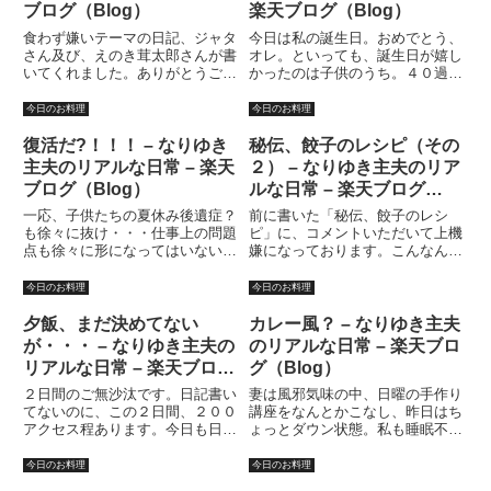
ブログ（Blog）
楽天ブログ（Blog）
食わず嫌いテーマの日記、ジャタ
今日は私の誕生日。おめでとう、
さん及び、えのき茸太郎さんが書
オレ。といっても、誕生日が嬉し
いてくれました。ありがとうござ
かったのは子供のうち。４０過ぎ
いました。ところで、ジャタさん
てお誕生祝いなんていっても、そ
のコメント中と、私の昨日の日記
れほど嬉しいわけじゃない。た
今日のお料理
今日のお料理
の本文中で、こんにゃくに関する
だ、末娘は私の誕生日を喜んでく
記述が誤解を招いているような気
れている。親とすれば、「この子
復活だ?！！！ – なりゆき
秘伝、餃子のレシピ（その
がしたので、もう一度書き直し
はなんてやさしい子なの？」と感
主夫のリアルな日常 – 楽天
２） – なりゆき主夫のリア
と...
涙...
ブログ（Blog）
ルな日常 – 楽天ブログ
（Blog）
一応、子供たちの夏休み後遺症？
前に書いた「秘伝、餃子のレシ
も徐々に抜け・・・仕事上の問題
ピ」に、コメントいただいて上機
点も徐々に形になってはいない
嫌になっております。こんなんで
が・・・（汗）形がなんとなくイ
いいの？オレ。いや、たぶんよく
メージ出来るかも、という辺りま
ないような気がしてきました。乱
今日のお料理
今日のお料理
ではなんとか。徐々に復活しつつ
暴な書き方の上にいい加減な書き
あるということです。まさ
方過ぎ？と反省も「少しだけ」し
夕飯、まだ決めてない
カレー風？ – なりゆき主夫
に・・・吉野家１日全国１００万
ております。先ず、何人前なのか
が・・・ – なりゆき主夫の
のリアルな日常 – 楽天ブロ
食限定復...
よ...
リアルな日常 – 楽天ブログ
グ（Blog）
（Blog）
２日間のご無沙汰です。日記書い
妻は風邪気味の中、日曜の手作り
てないのに、この２日間、２００
講座をなんとかこなし、昨日はち
アクセス程あります。今日も日記
ょっとダウン状態。私も睡眠不足
書いてないのに既に１５０ほどア
がたたり、グロッキー状態の中、
クセスあります。何故？もしかし
子供達の洗濯物や散らかった部屋
今日のお料理
今日のお料理
て・・・義母ネタで終わっていた
の片付け、食器洗いなどをこな