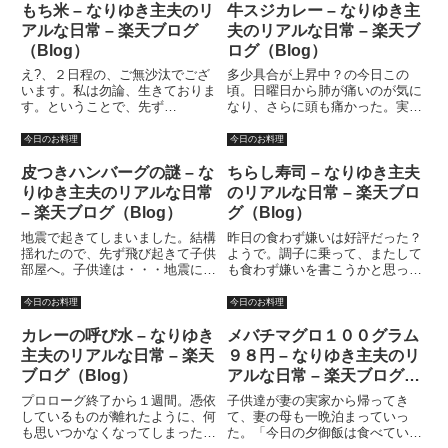
ので、アクシデント発生？既にや
す。午後はちょっと寝る。そうこ
もち米 – なりゆき主夫のリ
牛スジカレー – なりゆき主
られた？あるいは、これからや
うしているうちに、小学校１年の
アルな日常 – 楽天ブログ
夫のリアルな日常 – 楽天ブ
ら...
娘...
（Blog）
ログ（Blog）
え?、２日程の、ご無沙汰でござ
多少具合が上昇中？の今日この
います。私は勿論、生きておりま
頃。日曜日から肺が痛いのが気に
す。ということで、先ず
なり、さらに頭も痛かった。実
は・・・、ブログランキングで
は、昨日あたりはかなり具合が悪
す。生きててよかった?と思った
かった。何故なのか？それがいま
今日のお料理
今日のお料理
方々は、バシバシクリック！！！
いちよくわからないので、結構不
ありがとうございます！日記書か
安でもあったのだが。ちょっとよ
皮つきハンバーグの謎 – な
ちらし寿司 – なりゆき主夫
ないと、露骨にランク下がりま
くなったような気がしたので、５
りゆき主夫のリアルな日常
のリアルな日常 – 楽天ブロ
す。（８０位...
日ぶ...
– 楽天ブログ（Blog）
グ（Blog）
地震で起きてしまいました。結構
昨日の食わず嫌いは好評だった？
揺れたので、先ず飛び起きて子供
ようで。調子に乗って、またして
部屋へ。子供達は・・・地震に気
も食わず嫌いを書こうかと思って
付かず寝てます。(^_^;)また寝よ
いる。実際問題として、私は食べ
うかと思ったけど、なんだか目が
られないものはそれほどはない。
今日のお料理
今日のお料理
冴えてしまったため、こんな時間
ただ、好きではないものは結構あ
から日記書いてます。考えてみる
る。ま、どう考えたってそりゃ?
カレーの呼び水 – なりゆき
メバチマグロ１００グラム
と、失業して日が浅いうち...
食べ物じゃないっていうもの、
主夫のリアルな日常 – 楽天
９８円 – なりゆき主夫のリ
（...
ブログ（Blog）
アルな日常 – 楽天ブログ
（Blog）
プロローグ終了から１週間。憑依
子供達が妻の実家から帰ってき
しているものが離れたように、何
て、妻の母も一晩泊まっていっ
も思いつかなくなってしまった。
た。「今日の夕御飯は食べていき