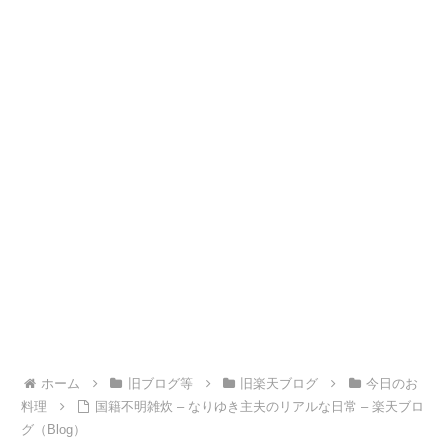
ホーム
旧ブログ等
旧楽天ブログ
今日のお
料理
国籍不明雑炊 – なりゆき主夫のリアルな日常 – 楽天ブロ
グ（Blog）