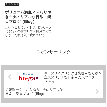
っていうか、忙しいのだ。（とい
ますか？」「そうね・・・どうし
うことにしておこう・・・）今日
ようかしら」と、いわれて、「帰
今日のお料理
は妻と子供達はプールだ。時間が
ったらどうですか？」とはいえな
あるといえば、ある。考えをまと
い。「せっかくだから、食べてい
ボリューム満点？ – なりゆ
めることが不可能でもない、か
ってください、子供も喜びますか
き主夫のリアルな日常 – 楽
も...
ら」...
天ブログ（Blog）
ということで、本日の日記のネタ
（予定）の前フリで２回分埋めて
しまった私は既に疲れている。
（ようするに今日３本目の日記と
いうことです、念のため）いや、
実は疲れているのは日記を書いた
せいではなかった。日記の前フリ
スポンサーリンク
に熱中して、買い物行くの若干遅
れ...
今日のサイクリングは快適 – なりゆき
主夫のリアルな日常 – 楽天ブログ
（Blog）
近況報告？ – なりゆき主夫のリアルな
日常 – 楽天ブログ（Blog）