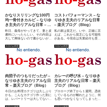
ば...
れ...
かなりスリリングな100円
コストパフォーマンス – な
均一骨付きカルビ – なりゆ
りゆき主夫のリアルな日常
き主夫のリアルな日常 – 楽
– 楽天ブログ（Blog）
天ブログ（Blog）
昨日、義母がやってきて、妻と皮
私の家は貧乏だ。いや、正確に言
膚科にいったらしい。その内容は
えば、これから貧乏になる可能性
大して興味ないので書かないが、
がある。今現在は失業給付も受け
帰りにスーパーで掘り出し物？を
ているし、妻の収入も多少、あ
買って来た。それは、骨付きカル
る。これから先、私が就職しなか
今日のお料理
今日のお料理
ビ。１００円均一冷凍食品に入っ
ったとしたら貧乏になるかも、と
ていたらしい。ラベルも何も貼っ
いったレベルの話だ。しかし、国
てない代物。７００グラムは入
民健康保険、こっちは失業したか
っ...
ら...
肉団子のつもりだったが –
カレーの呼び水 – なりゆき
なりゆき主夫のリアルな日
主夫のリアルな日常 – 楽天
常 – 楽天ブログ（Blog）
ブログ（Blog）
今日のお料理カテゴリは久しぶり
プロローグ終了から１週間。憑依
かも。こんなカテゴリ作った割に
しているものが離れたように、何
は、レパートリーは大してないの
も思いつかなくなってしまった。
だ。基本的に、私は料理に関して
っていうか、忙しいのだ。（とい
保守的な男である。新しいレパー
うことにしておこう・・・）今日
今日のお料理
今日のお料理