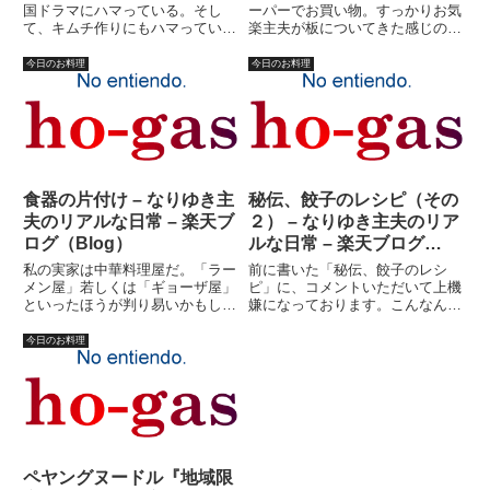
国ドラマにハマっている。そし
ーパーでお買い物。すっかりお気
て、キムチ作りにもハマってい
楽主夫が板についてきた感じの今
る。韓国の男優が日本人と比べて
日この頃。しかし、やっぱり料理
体格がいいのは、男らしさにおけ
のレパートリーは少ない。魚は苦
今日のお料理
今日のお料理
る「既定の概念」が日本と違うの
手だ。高いし。魚コーナーで買え
もあるだろうが、サッカー韓国代
るものはサンマ、サバ、いわしな
表と日本代表の体格差を見れば、
ど。ようするに、焼魚しか出来
やは...
な...
食器の片付け – なりゆき主
秘伝、餃子のレシピ（その
夫のリアルな日常 – 楽天ブ
２） – なりゆき主夫のリア
ログ（Blog）
ルな日常 – 楽天ブログ
（Blog）
私の実家は中華料理屋だ。「ラー
前に書いた「秘伝、餃子のレシ
メン屋」若しくは「ギョーザ屋」
ピ」に、コメントいただいて上機
といったほうが判り易いかもしれ
嫌になっております。こんなんで
ない。料理の鉄人を志したことは
いいの？オレ。いや、たぶんよく
ないが、基本的に料理は苦手では
ないような気がしてきました。乱
今日のお料理
ない。子供の頃手伝いをしていた
暴な書き方の上にいい加減な書き
こともあって、皿洗いは得意だ。
方過ぎ？と反省も「少しだけ」し
しかし、通常の家のキッチンに
ております。先ず、何人前なのか
は...
よ...
ペヤングヌードル『地域限