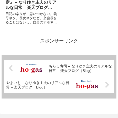
定』 – なりゆき主夫のリア
ルな日常 – 楽天ブログ
（Blog）
日記のネタが、思いつかない。義
母ネタ、長女ネタなど、勿論尽き
ることはないし、自分のアホネタ
（ゴルゴ系）がない訳ではない
が、日記を書くという作業、結構
気合が必要だ。今日は気合が入ら
ない。（昨日も気合入ってなかっ
スポンサーリンク
たけど、結局日記２本書いてしま
っ...
ちらし寿司 – なりゆき主夫のリアルな
日常 – 楽天ブログ（Blog）
やまいも – なりゆき主夫のリアルな日
常 – 楽天ブログ（Blog）