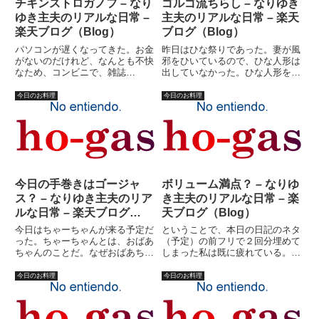
チキンストロガノフ – なり
ゴルゴ流ちらし – なりゆき
ゆき主夫のリアルな日常 –
主夫のリアルな日常 – 楽天
楽天ブログ（Blog）
ブログ（Blog）
パソコンが遅くなってきた。お金
昨日はひな祭りであった。妻が風
がないのだけれど、なんとも不快
邪をひいているので、ひな人形は
なため、コンビニで、雑誌
出していなかった。ひな人形を出
「PCfan」を買ってみた。特集
すのも、ゴルゴ主夫の務めか。や
「旧型マシン延命術」を詠むため
ったことはないが。やる気になれ
今日のお料理
今日のお料理
だ。チップセット別に、延命方法
ば、素早くセッティング出来るは
が書いてあるのだが、私のパソコ
ずだ。去年妻が買っておいたひな
ンのチップセットを確かめもせ
人形セットを取り出す。これ
ず、雑...
は・...
今日の手巻きはゴージャ
ボリューム満点？ – なりゆ
ス？ – なりゆき主夫のリア
き主夫のリアルな日常 – 楽
ルな日常 – 楽天ブログ
天ブログ（Blog）
（Blog）
今日はちゃーちゃんが来る予定だ
ということで、本日の日記のネタ
った。ちゃーちゃんとは、おばあ
（予定）の前フリで２回分埋めて
ちゃんのことだ。なぜおばあちゃ
しまった私は既に疲れている。
んのことを「ちゃーちゃん」と呼
（ようするに今日３本目の日記と
ぶのかは定かではないが、地方に
いうことです、念のため）いや、
今日のお料理
今日のお料理
よっては当たり前なのだろうか？
実は疲れているのは日記を書いた
ちなみに妻の血統は南国徳之島。
せいではなかった。日記の前フリ
私は群馬。競馬ブック風にいえ
に熱中して、買い物行くの若干遅