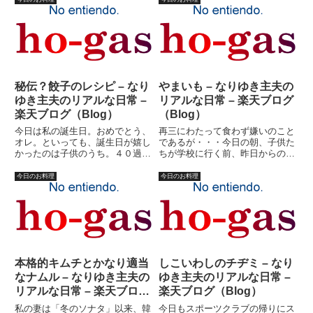
トリーを増やすつもりが、ないの
は妻と子供達はプールだ。時間が
だ。トマト料理は、作れない。炊
あるといえば、ある。考えをまと
き込みご飯は、作れない。煮物
めることが不可能でもない、か
は...
も...
秘伝？餃子のレシピ – なり
やまいも – なりゆき主夫の
ゆき主夫のリアルな日常 –
リアルな日常 – 楽天ブログ
楽天ブログ（Blog）
（Blog）
今日は私の誕生日。おめでとう、
再三にわたって食わず嫌いのこと
オレ。といっても、誕生日が嬉し
であるが・・・今日の朝、子供た
かったのは子供のうち。４０過ぎ
ちが学校に行く前、昨日からの長
てお誕生祝いなんていっても、そ
女にむけてのストレスを爆発させ
れほど嬉しいわけじゃない。た
ないように必死で我慢していたの
今日のお料理
今日のお料理
だ、末娘は私の誕生日を喜んでく
である。内容は大したことではな
れている。親とすれば、「この子
いが、宿題を誤魔化して遊ぼうと
はなんてやさしい子なの？」と感
した挙句、延々と宿題が終わら
涙...
ず...
本格的キムチとかなり適当
しこいわしのチヂミ – なり
なナムル – なりゆき主夫の
ゆき主夫のリアルな日常 –
リアルな日常 – 楽天ブログ
楽天ブログ（Blog）
（Blog）
私の妻は「冬のソナタ」以来、韓
今日もスポーツクラブの帰りにス