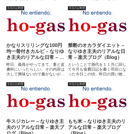
の作業を３日間ほどかけてやらさ
がたたり、グロッキー状態の中、
れた挙句、「わからないので修理
子供達の洗濯物や散らかった部屋
今日のお料理
今日のお料理
に出してもらう」結論に。「それ
の片付け、食器洗いなどをこな
で、いくらかかるんですか？」と
す。午後はちょっと寝る。そうこ
の問いにも、大体予想はしてい
うしているうちに、小学校１年の
た...
娘...
かなりスリリングな100円
禁断のオカラダイエット –
均一骨付きカルビ – なりゆ
なりゆき主夫のリアルな日
き主夫のリアルな日常 – 楽
常 – 楽天ブログ（Blog）
天ブログ（Blog）
昨日、義母がやってきて、妻と皮
ということで酒代を１１月に回し
膚科にいったらしい。その内容は
て今月も食費日記を書く羽目にな
大して興味ないので書かないが、
った今日この頃。昨日の買い物も
帰りにスーパーで掘り出し物？を
含めて、とりあえず３，７３１
買って来た。それは、骨付きカル
円。ま、初日ですからこんなも
今日のお料理
今日のお料理
ビ。１００円均一冷凍食品に入っ
の？？今月末には体脂肪燃焼キャ
ていたらしい。ラベルも何も貼っ
ンペーン の最終計測が控えてい
てない代物。７００グラムは入
る。今度こそ食費を抑え、さらに
っ...
体脂...
牛スジカレー – なりゆき主
もち米 – なりゆき主夫のリ
夫のリアルな日常 – 楽天ブ
アルな日常 – 楽天ブログ
ログ（Blog）
（Blog）