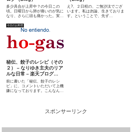
多少具合が上昇中？の今日この
え?、２日程の、ご無沙汰でござ
頃。日曜日から肺が痛いのが気に
います。私は勿論、生きておりま
なり、さらに頭も痛かった。実
す。ということで、先ず
は、昨日あたりはかなり具合が悪
は・・・、ブログランキングで
かった。何故なのか？それがいま
す。生きててよかった?と思った
今日のお料理
いちよくわからないので、結構不
方々は、バシバシクリック！！！
安でもあったのだが。ちょっとよ
ありがとうございます！日記書か
くなったような気がしたので、５
ないと、露骨にランク下がりま
日ぶ...
す。（８０位...
秘伝、餃子のレシピ（その
２） – なりゆき主夫のリア
ルな日常 – 楽天ブログ
（Blog）
前に書いた「秘伝、餃子のレシ
ピ」に、コメントいただいて上機
嫌になっております。こんなんで
いいの？オレ。いや、たぶんよく
ないような気がしてきました。乱
暴な書き方の上にいい加減な書き
方過ぎ？と反省も「少しだけ」し
スポンサーリンク
ております。先ず、何人前なのか
よ...