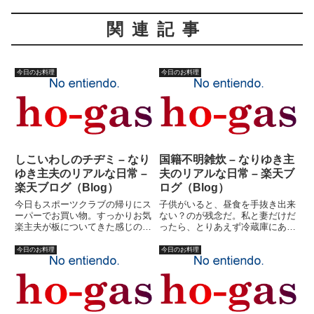
関連記事
今日のお料理
今日のお料理
しこいわしのチヂミ – なり
国籍不明雑炊 – なりゆき主
ゆき主夫のリアルな日常 –
夫のリアルな日常 – 楽天ブ
楽天ブログ（Blog）
ログ（Blog）
今日もスポーツクラブの帰りにス
子供がいると、昼食を手抜き出来
ーパーでお買い物。すっかりお気
ない？のが残念だ。私と妻だけだ
楽主夫が板についてきた感じの今
ったら、とりあえず冷蔵庫にある
日この頃。しかし、やっぱり料理
残り物でもかまわないのだが、一
のレパートリーは少ない。魚は苦
応、栄養バランスのようなものを
今日のお料理
今日のお料理
手だ。高いし。魚コーナーで買え
考えたりする。かといって、午前
るものはサンマ、サバ、いわしな
中買い物をするのも面倒なのであ
ど。ようするに、焼魚しか出来
る。冷蔵庫を見ると、なんとな
な...
く...