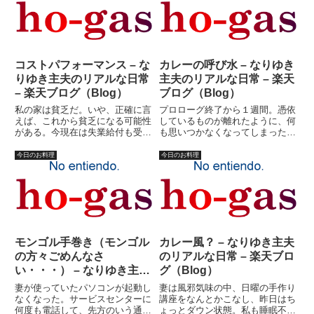
ンのチップセットを確かめもせ
がしたので、もう一度書き直し
ず、雑...
と...
コストパフォーマンス – な
カレーの呼び水 – なりゆき
りゆき主夫のリアルな日常
主夫のリアルな日常 – 楽天
– 楽天ブログ（Blog）
ブログ（Blog）
私の家は貧乏だ。いや、正確に言
プロローグ終了から１週間。憑依
えば、これから貧乏になる可能性
しているものが離れたように、何
がある。今現在は失業給付も受け
も思いつかなくなってしまった。
ているし、妻の収入も多少、あ
っていうか、忙しいのだ。（とい
る。これから先、私が就職しなか
うことにしておこう・・・）今日
今日のお料理
今日のお料理
ったとしたら貧乏になるかも、と
は妻と子供達はプールだ。時間が
いったレベルの話だ。しかし、国
あるといえば、ある。考えをまと
民健康保険、こっちは失業したか
めることが不可能でもない、か
ら...
も...
モンゴル手巻き（モンゴル
カレー風？ – なりゆき主夫
の方々ごめんなさ
のリアルな日常 – 楽天ブロ
い・・・） – なりゆき主夫
グ（Blog）
のリアルな日常 – 楽天ブロ
妻が使っていたパソコンが起動し
妻は風邪気味の中、日曜の手作り
グ（Blog）
なくなった。サービスセンターに
講座をなんとかこなし、昨日はち
何度も電話して、先方のいう通り
ょっとダウン状態。私も睡眠不足