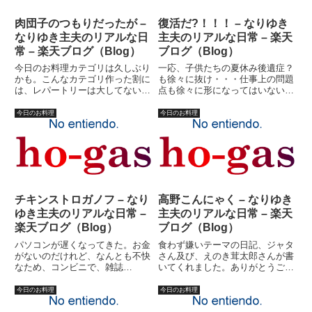
肉団子のつもりだったが –
復活だ?！！！ – なりゆき
なりゆき主夫のリアルな日
主夫のリアルな日常 – 楽天
常 – 楽天ブログ（Blog）
ブログ（Blog）
今日のお料理カテゴリは久しぶり
一応、子供たちの夏休み後遺症？
かも。こんなカテゴリ作った割に
も徐々に抜け・・・仕事上の問題
は、レパートリーは大してないの
点も徐々に形になってはいない
だ。基本的に、私は料理に関して
が・・・（汗）形がなんとなくイ
保守的な男である。新しいレパー
メージ出来るかも、という辺りま
今日のお料理
今日のお料理
トリーを増やすつもりが、ないの
ではなんとか。徐々に復活しつつ
だ。トマト料理は、作れない。炊
あるということです。まさ
き込みご飯は、作れない。煮物
に・・・吉野家１日全国１００万
は...
食限定復...
チキンストロガノフ – なり
高野こんにゃく – なりゆき
ゆき主夫のリアルな日常 –
主夫のリアルな日常 – 楽天
楽天ブログ（Blog）
ブログ（Blog）
パソコンが遅くなってきた。お金
食わず嫌いテーマの日記、ジャタ
がないのだけれど、なんとも不快
さん及び、えのき茸太郎さんが書
なため、コンビニで、雑誌
いてくれました。ありがとうござ
「PCfan」を買ってみた。特集
いました。ところで、ジャタさん
「旧型マシン延命術」を詠むため
のコメント中と、私の昨日の日記
今日のお料理
今日のお料理
だ。チップセット別に、延命方法
の本文中で、こんにゃくに関する
が書いてあるのだが、私のパソコ
記述が誤解を招いているような気