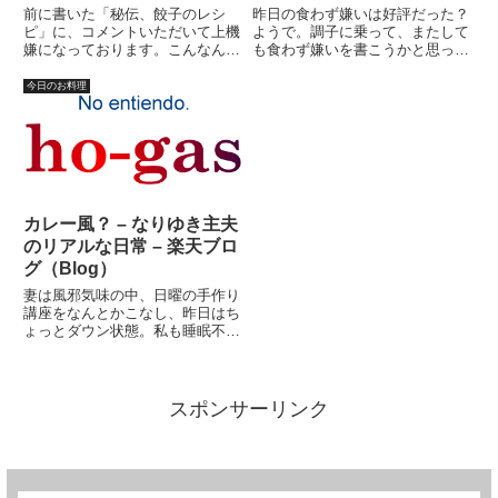
（Blog）
前に書いた「秘伝、餃子のレシ
昨日の食わず嫌いは好評だった？
ピ」に、コメントいただいて上機
ようで。調子に乗って、またして
嫌になっております。こんなんで
も食わず嫌いを書こうかと思って
いいの？オレ。いや、たぶんよく
いる。実際問題として、私は食べ
ないような気がしてきました。乱
られないものはそれほどはない。
今日のお料理
暴な書き方の上にいい加減な書き
ただ、好きではないものは結構あ
方過ぎ？と反省も「少しだけ」し
る。ま、どう考えたってそりゃ?
ております。先ず、何人前なのか
食べ物じゃないっていうもの、
よ...
（...
カレー風？ – なりゆき主夫
のリアルな日常 – 楽天ブロ
グ（Blog）
妻は風邪気味の中、日曜の手作り
講座をなんとかこなし、昨日はち
ょっとダウン状態。私も睡眠不足
がたたり、グロッキー状態の中、
子供達の洗濯物や散らかった部屋
の片付け、食器洗いなどをこな
す。午後はちょっと寝る。そうこ
スポンサーリンク
うしているうちに、小学校１年の
娘...