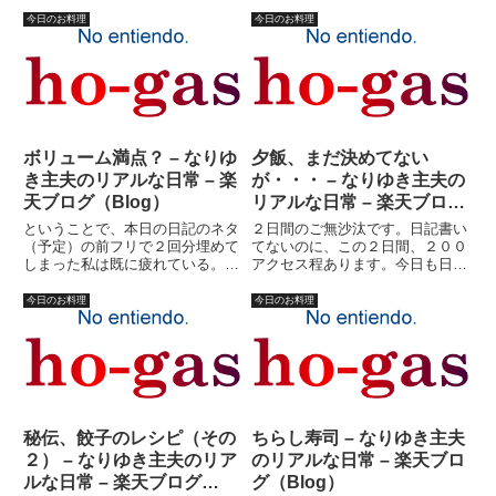
は・・・、ブログランキングで
くてすみませんでした。ブログラ
す。生きててよかった?と思った
ンキングです。待ってました！と
今日のお料理
今日のお料理
方々は、バシバシクリック！！！
いう方はクリック！！これでラン
ありがとうございます！日記書か
キング上がれば嬉しいっす。ここ
ないと、露骨にランク下がりま
数日、自虐ネタでランクアップ
す。（８０位...
し...
ボリューム満点？ – なりゆ
夕飯、まだ決めてない
き主夫のリアルな日常 – 楽
が・・・ – なりゆき主夫の
天ブログ（Blog）
リアルな日常 – 楽天ブログ
（Blog）
ということで、本日の日記のネタ
２日間のご無沙汰です。日記書い
（予定）の前フリで２回分埋めて
てないのに、この２日間、２００
しまった私は既に疲れている。
アクセス程あります。今日も日記
（ようするに今日３本目の日記と
書いてないのに既に１５０ほどア
いうことです、念のため）いや、
クセスあります。何故？もしかし
今日のお料理
今日のお料理
実は疲れているのは日記を書いた
て・・・義母ネタで終わっていた
せいではなかった。日記の前フリ
ので、アクシデント発生？既にや
に熱中して、買い物行くの若干遅
られた？あるいは、これからや
れ...
ら...
秘伝、餃子のレシピ（その
ちらし寿司 – なりゆき主夫
２） – なりゆき主夫のリア
のリアルな日常 – 楽天ブロ
ルな日常 – 楽天ブログ
グ（Blog）