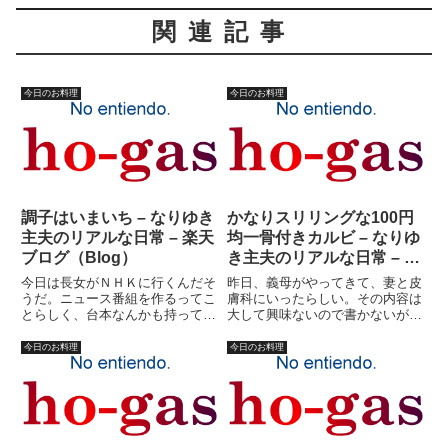
関連記事
今日のお料理
今日のお料理
調子はいまいち – なりゆき
かなりスリリングな100円
主夫のリアルな日常 – 楽天
均一骨付きカルビ – なりゆ
ブログ（Blog）
き主夫のリアルな日常 – 楽
天ブログ（Blog）
今日は長女がＮＨＫに行くんだそ
昨日、義母がやってきて、妻と皮
うだ。ニュース番組を作るってこ
膚科にいったらしい。その内容は
とらしく、台本なんかも持ってい
大して興味ないので書かないが、
た。銭湯の紹介をするってことら
帰りにスーパーで掘り出し物？を
しいけど、ま、よく判りません。
買って来た。それは、骨付きカル
今日のお料理
今日のお料理
とりあえず長女が喋るわけではな
ビ。１００円均一冷凍食品に入っ
いようなので、なんとなくついて
ていたらしい。ラベルも何も貼っ
行って見学してくるだけなのだ
てない代物。７００グラムは入
と...
っ...