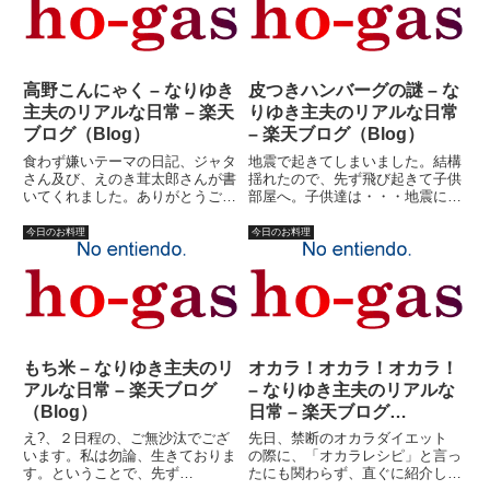
の問いにも、大体予想はしてい
人形セットを取り出す。これ
た...
は・...
高野こんにゃく – なりゆき
皮つきハンバーグの謎 – な
主夫のリアルな日常 – 楽天
りゆき主夫のリアルな日常
ブログ（Blog）
– 楽天ブログ（Blog）
食わず嫌いテーマの日記、ジャタ
地震で起きてしまいました。結構
さん及び、えのき茸太郎さんが書
揺れたので、先ず飛び起きて子供
いてくれました。ありがとうござ
部屋へ。子供達は・・・地震に気
いました。ところで、ジャタさん
付かず寝てます。(^_^;)また寝よ
のコメント中と、私の昨日の日記
うかと思ったけど、なんだか目が
今日のお料理
今日のお料理
の本文中で、こんにゃくに関する
冴えてしまったため、こんな時間
記述が誤解を招いているような気
から日記書いてます。考えてみる
がしたので、もう一度書き直し
と、失業して日が浅いうち...
と...
もち米 – なりゆき主夫のリ
オカラ！オカラ！オカラ！
アルな日常 – 楽天ブログ
– なりゆき主夫のリアルな
（Blog）
日常 – 楽天ブログ
（Blog）
え?、２日程の、ご無沙汰でござ
先日、禁断のオカラダイエット
います。私は勿論、生きておりま
の際に、「オカラレシピ」と言っ
す。ということで、先ず
たにも関わらず、直ぐに紹介しな