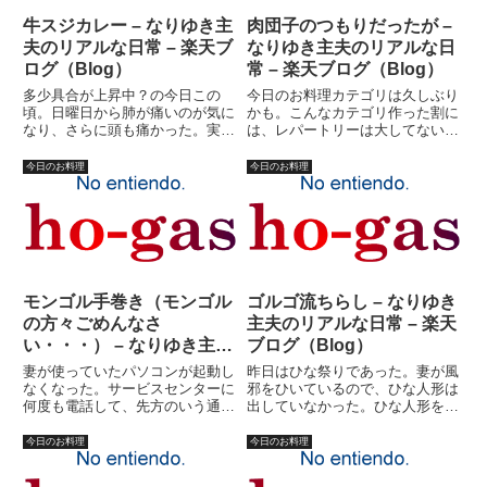
牛スジカレー – なりゆき主
肉団子のつもりだったが –
夫のリアルな日常 – 楽天ブ
なりゆき主夫のリアルな日
ログ（Blog）
常 – 楽天ブログ（Blog）
多少具合が上昇中？の今日この
今日のお料理カテゴリは久しぶり
頃。日曜日から肺が痛いのが気に
かも。こんなカテゴリ作った割に
なり、さらに頭も痛かった。実
は、レパートリーは大してないの
は、昨日あたりはかなり具合が悪
だ。基本的に、私は料理に関して
かった。何故なのか？それがいま
保守的な男である。新しいレパー
今日のお料理
今日のお料理
いちよくわからないので、結構不
トリーを増やすつもりが、ないの
安でもあったのだが。ちょっとよ
だ。トマト料理は、作れない。炊
くなったような気がしたので、５
き込みご飯は、作れない。煮物
日ぶ...
は...
モンゴル手巻き（モンゴル
ゴルゴ流ちらし – なりゆき
の方々ごめんなさ
主夫のリアルな日常 – 楽天
い・・・） – なりゆき主夫
ブログ（Blog）
のリアルな日常 – 楽天ブロ
妻が使っていたパソコンが起動し
昨日はひな祭りであった。妻が風
グ（Blog）
なくなった。サービスセンターに
邪をひいているので、ひな人形は
何度も電話して、先方のいう通り
出していなかった。ひな人形を出
の作業を３日間ほどかけてやらさ
すのも、ゴルゴ主夫の務めか。や
れた挙句、「わからないので修理
ったことはないが。やる気になれ
今日のお料理
今日のお料理
に出してもらう」結論に。「それ
ば、素早くセッティング出来るは
で、いくらかかるんですか？」と
ずだ。去年妻が買っておいたひな