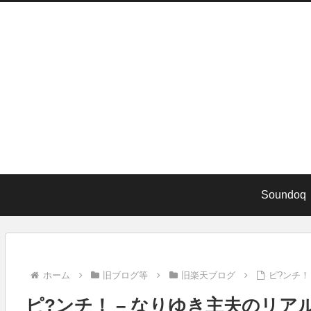
Soundoq
ホーム
旧ブログ等
旧楽天ブログ
ピ?ンチ！
ピ?ンチ！ – なりゆき主夫のリアル