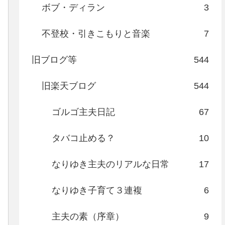
ボブ・ディラン
3
不登校・引きこもりと音楽
7
旧ブログ等
544
旧楽天ブログ
544
ゴルゴ主夫日記
67
タバコ止める？
10
なりゆき主夫のリアルな日常
17
なりゆき子育て３連複
6
主夫の素（序章）
9