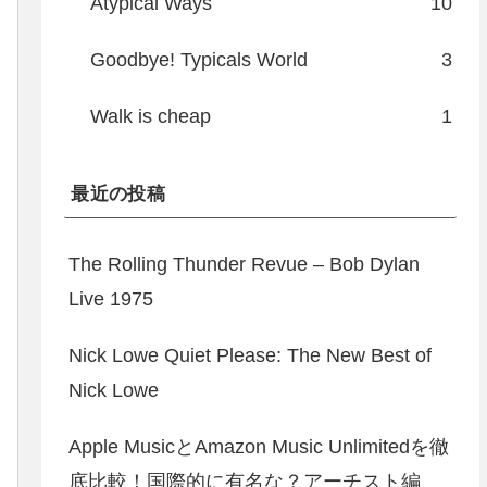
Atypical Ways
10
Goodbye! Typicals World
3
Walk is cheap
1
最近の投稿
The Rolling Thunder Revue – Bob Dylan
Live 1975
Nick Lowe Quiet Please: The New Best of
Nick Lowe
Apple MusicとAmazon Music Unlimitedを徹
底比較！国際的に有名な？アーチスト編