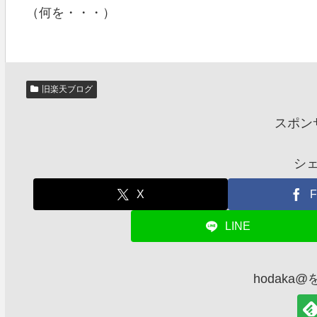
（何を・・・）
旧楽天ブログ
スポン
シ
X
F
LINE
hodaka