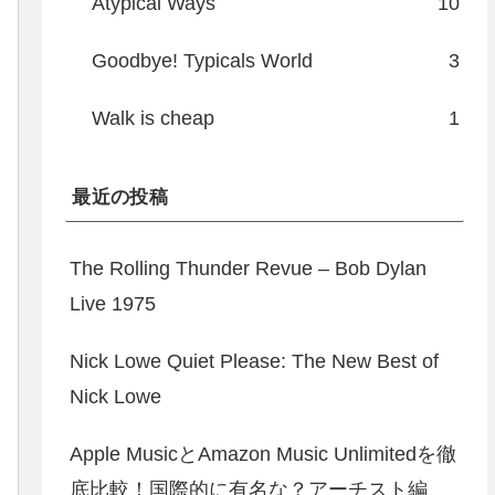
Atypical Ways
10
Goodbye! Typicals World
3
Walk is cheap
1
最近の投稿
The Rolling Thunder Revue – Bob Dylan
Live 1975
Nick Lowe Quiet Please: The New Best of
Nick Lowe
Apple MusicとAmazon Music Unlimitedを徹
底比較！国際的に有名な？アーチスト編