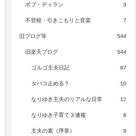
ボブ・ディラン
3
不登校・引きこもりと音楽
7
旧ブログ等
544
旧楽天ブログ
544
ゴルゴ主夫日記
67
タバコ止める？
10
なりゆき主夫のリアルな日常
17
なりゆき子育て３連複
6
主夫の素（序章）
9