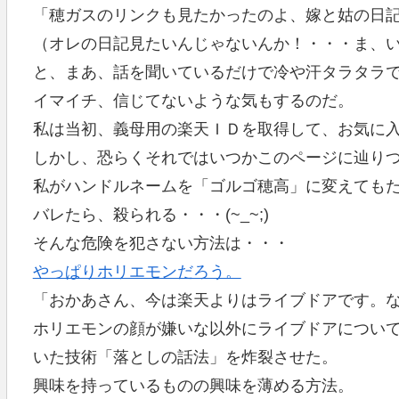
「穂ガスのリンクも見たかったのよ、嫁と姑の日
（オレの日記見たいんじゃないんか！・・・ま、
と、まあ、話を聞いているだけで冷や汗タラタラ
イマイチ、信じてないような気もするのだ。
私は当初、義母用の楽天ＩＤを取得して、お気に
しかし、恐らくそれではいつかこのページに辿り
私がハンドルネームを「ゴルゴ穂高」に変えても
バレたら、殺られる・・・(~_~;)
そんな危険を犯さない方法は・・・
やっぱりホリエモンだろう。
「おかあさん、今は楽天よりはライブドアです。
ホリエモンの顔が嫌いな以外にライブドアについ
いた技術「落としの話法」を炸裂させた。
興味を持っているものの興味を薄める方法。