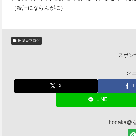
（統計にならんがに）
旧楽天ブログ
スポン
シ
X
F
LINE
hodaka