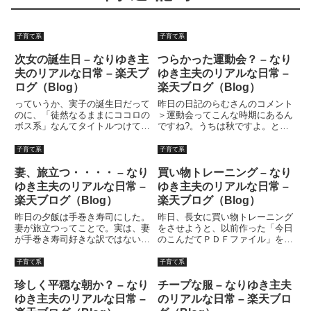
子育て系
子育て系
次女の誕生日 – なりゆき主
つらかった運動会？ – なり
夫のリアルな日常 – 楽天ブ
ゆき主夫のリアルな日常 –
ログ（Blog）
楽天ブログ（Blog）
っていうか、実子の誕生日だって
昨日の日記のらむさんのコメント
のに、「徒然なるままにココロの
＞運動会ってこんな時期にあるん
ボス系」なんてタイトルつけてる
ですね?。うちは秋ですよ。とい
場合じゃないっての！でも、せっ
うのに、何気に「なんでしょう
かく書いたので内容は変わってま
ね?」なんてのん気なコメント書
子育て系
子育て系
せん。すまねえ?！！あ、後に書
いた後、今日の日記を書こうとし
いた、お茶犬ハウス、買って来ま
て気づいた。今日は学校の創立記
妻、旅立つ・・・・ – なり
買い物トレーニング – なり
した。あ?もう、飯の支度しな
念日。学校は休みだ。なんで運動
ゆき主夫のリアルな日常 –
ゆき主夫のリアルな日常 –
く...
会...
楽天ブログ（Blog）
楽天ブログ（Blog）
昨日の夕飯は手巻き寿司にした。
昨日、長女に買い物トレーニング
妻が旅立つってことで。実は、妻
をさせようと、以前作った「今日
が手巻き寿司好きな訳ではない。
のこんだてＰＤＦファイル」を実
刺身が好きなのは長女と私だ。妻
践してみました。ようするに、先
とちゃーちゃんがハワイ旅行 に
ずは今日のこんだてを考え、材料
子育て系
子育て系
行くってことで、なんとなく壮行
をリストアップ。今日の買い物を
会風にしようという企みのため
スーパーのチラシなどを参考に、
珍しく平穏な朝か？ – なり
チープな服 – なりゆき主夫
だ。ま、一番の理由は作るの簡単
値段を算出。そしてお買い物を
ゆき主夫のリアルな日常 –
のリアルな日常 – 楽天ブロ
だ...
す...