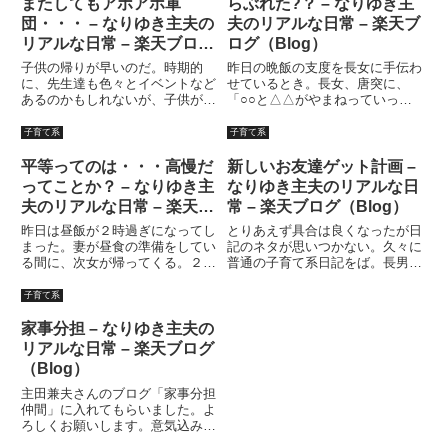
しかし・・・妻が子供達を叱って
い。ま、学校で行った検査の結果
またしてもアホアホ軍
らぶれた?？ – なりゆき主
いるのに対して、子供達があま
がなんであれ、背筋が曲がって
団・・・ – なりゆき主夫の
夫のリアルな日常 – 楽天ブ
り...
い...
リアルな日常 – 楽天ブログ
ログ（Blog）
（Blog）
子供の帰りが早いのだ。時期的
昨日の晩飯の支度を長女に手伝わ
に、先生達も色々とイベントなど
せているとき。長女、唐突に、
あるのかもしれないが、子供が早
「○○と△△がやまねっていっ
く帰ってくると、私の遊ぶ時間が
た」「・・・何？」長女は言いな
なくなってしまうのである。（で
おした。「○○さんと、△△さん
子育て系
子育て系
も日記書いてるが・・・）長女も
が、やまねっていった」「もうち
長男も転校生だし、一緒に遊んで
ょっとわかりやすくいってごら
平等ってのは・・・高慢だ
新しいお友達ゲット計画 –
くれる友達が出来てよかったとは
ん」長女は辛抱強く、もう一度言
ってことか？ – なりゆき主
なりゆき主夫のリアルな日
思...
い直し...
夫のリアルな日常 – 楽天ブ
常 – 楽天ブログ（Blog）
ログ（Blog）
昨日は昼飯が２時過ぎになってし
とりあえず具合は良くなったが日
まった。妻が昼食の準備をしてい
記のネタが思いつかない。久々に
る間に、次女が帰ってくる。２人
普通の子育て系日記をば。長男と
で昼食中に次女が色々と話しかけ
次女は近くの小学校でサッカーの
てくる。案外と、こんな当たり前
サークルやってるのを妻が連れて
子育て系
の事が珍しい日常だ。飛行機と電
行って、知り合いの奥様方とファ
車はどっちが長い？など、他愛も
ミレス会議。その後喘息プールの
家事分担 – なりゆき主夫の
ない話をしていた。唐突に、
説明会だ。長女は誰もいないう
リアルな日常 – 楽天ブログ
「本...
ち...
（Blog）
主田兼夫さんのブログ「家事分担
仲間」に入れてもらいました。よ
ろしくお願いします。意気込みで
すか・・・「専業主夫になる前か