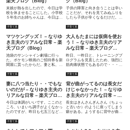
楽天ブログ（Blog）
グ（Blog）
末娘が熱を出したので、今日は学
子供の障害と向き合うことは辛い
校を休ませることにした。小学校
ことだが、それを見てみぬふりを
５年生のお姉ちゃんは、今日はな
したら子供が辛くなるだけだ。大
ぜか起こされる前に自分から起き
人が思ってる以上に子供は強い。
て、小学校３年の弟も起こし、服
だからといって、子供に大きなス
子育て系
子育て系
を着替えてケロッグコーンフロス
トレスを与えていれば、子供が壊
ティを食べていた。（おお！なん
れてしまう。子供に障害があると
マツケングッズ！ – なりゆ
大人もたまには仮病を使お
とよい子なんだああっ。）と感
いう現実を認めてやらなければ
き主夫のリアルな日常 – 楽
う！ – なりゆき主夫のリア
動...
い...
天ブログ（Blog）
ルな日常 – 楽天ブログ
（Blog）
池袋のサンシャイン劇場に行っ
昨日、一昨日と、トレーニングプ
た。ポケモン映画のご招待券を新
ログラムを見直したため、強烈に
聞屋に貰ったからだ。妻と私、子
筋肉痛状態でもあるので・・・具
供が３人。チケットは、４枚。１
合の悪さをすべて「山芋」の責任
枚買って一緒に見るかというと、
と言い切れるものでもないのだ
子育て系
子育て系
見ない。妻に、一緒に見てやって
が。何だか知らないが、違和感は
くれとお願いして、私は上映時
血管（リンパ？）にまで及び、ち
妻に八つ当たり・・でもな
背が曲がってるのは長女だ
間、池袋の街をブラブラさせても
ょっとマズイかもしれないという
いのだが – なりゆき主夫の
けじゃなかった！ – なりゆ
らっ...
こ...
リアルな日常 – 楽天ブログ
き主夫のリアルな日常 – 楽
（Blog）
天ブログ（Blog）
今日は体調がいいです。ここのと
長女はきんさんぎんさん（ちょっ
ころ、いまいち調子がよくなかっ
と古いか）のように座ってしまう
たのですが、昨日も七五三などで
癖がある。ようするに背中が曲が
スポーツクラブ休んだせいか、肉
り方がハンパではない。そういえ
体疲労は殆どなく、毛づやも変わ
ば学校で脊髄湾曲身体検査をした
子育て系
子育て系
って絶好調！という感じでした。
のだが、未だに結果が返ってこな