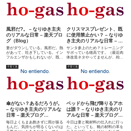
スーパーのチラシなどを参考に、
手はゴミが落ちていなければ綺麗
値段を算出。そしてお買い物を
だ。情緒的に言っても、普通に
す...
見...
風邪だ?。 – なりゆき主夫
クリスマスプレゼント、既
のリアルな日常 – 楽天ブロ
に使用禁止かい？ – なりゆ
グ（Blog）
き主夫のリアルな日常 – 楽
天ブログ（Blog）
妻がダウンしている。風邪だ。熱
サンタ参上のため？トレーニング
があって、吐き下している。イン
サボっている穂高です。（最近肉
フルエンザかもしれないが、既に
体改造ネタやってませんが、殆ど
手遅れか？よくわからんのだ。昨
毎日ジムには行っております、念
日から寝ているのだ。幸い、子供
のため）さて、昨日に引き続きサ
子育て系
子育て系
達は元気だ。私は既に走りこみ４
ンタネタパート２。長女のプレゼ
０分と腹筋をしてある。異常に元
ントは妻に任せた。長女は、「ダ
気だ。しかし、今日の喘息プー
レン・シャン」がいいといって
ル...
い...
傘がない？あるだろうが。
ベッドから飛び降りるアホ
– なりゆき主夫のリアルな
は誰？ – なりゆき主夫のリ
日常 – 楽天ブログ
アルな日常 – 楽天ブログ
（Blog）
（Blog）
毎日よくもまあ飽きずに雨が振る
今日は妻と靴材料の仕入れに行っ
もんだ。気持ちが明るくないのは
た。といっても、靴の材料の革を