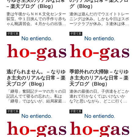
りゆき主夫のリアルな日常
のリアルな日常 – 楽天ブロ
– 楽天ブログ（Blog）
グ（Blog）
妻は午後からＮＨＫ文化センター
連休は遊んだのでウエイトトレー
荻窪。中１日挟んでの手作り赤ち
ニングは休み。しかも今日はスポ
ゃん靴講習会。４月からの出張講
ーツクラブが休み。３連休は体に
習も今日でほぼひと段落。後は９
悪いような気もするが、遊び歩い
月まではとりあえず予定なし。弟
て足が痛い。自主トレも止めよ
子育て系
子育て系
の退院もほぼ明日に決まった。長
う。大体、仕事も溜まってる。
女と長男は今日から１泊キャンプ
（日記の更新も溜まって
旅行。私と末娘が留守番だ。学
る・・・）遊びのネタはさっき遅
校...
れて書き込ん...
逃げられません。 – なりゆ
季節外れの大掃除 – なりゆ
き主夫のリアルな日常 – 楽
き主夫のリアルな日常 – 楽
天ブログ（Blog）
天ブログ（Blog）
「継母」奮闘記テーマの方々の日
連休の最後の日。子供達をどこか
記読んでて寝るの忘れた。私は
連れて行かなくてはいけないか
「継母」ではないが、結局家庭環
な?と思いながら、どこに行くか
境が一番似ている方々なのかもし
思いつかない。ま、いっか?とい
れない。継子の共通点にビックリ
うことにした。何故か次女が「大
子育て系
子育て系
だ。私は元々の遺伝的気性がなせ
掃除したい」と言いだした。大掃
る業が大半かと思っていたが、ど
除？確かに、去年の暮れにはして
うやらそうではないのかもしれな
いない。かといって、突然大掃除
い...
出...