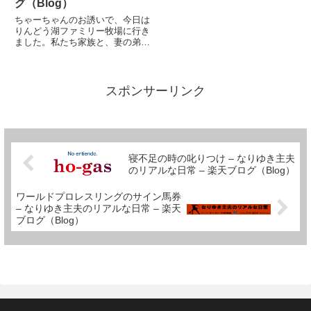
グ（Blog）
ちゃーちゃんのお誘いで、今日は
りんどう湖ファミリー牧場に行き
ました。私たち家族と、妻の弟家
族、ちゃーちゃんの妹家族とファ
ミリー総動員です。牛の乳搾りや
乗馬、その他いろんなアトラクシ
ョンなどを楽しんで来ました。今
スポンサーリンク
日は怒ることもなく、平和に過
ご...
寝不足の時の叱りつけ – なりゆき主夫
のリアルな日常 – 楽天ブログ（Blog）
ワールドプロレスリングのサイン馬券
– なりゆき主夫のリアルな日常 – 楽天
ブログ（Blog）