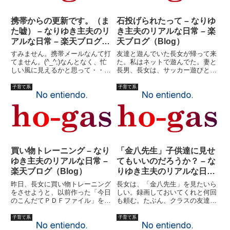
携帯からの更新です。（ま
石投げられたって – なりゆ
た嘘） – なりゆき主夫のリ
き主夫のリアルな日常 – 楽
アルな日常 – 楽天ブログ
天ブログ（Blog）
（Blog）
すみません。携帯メールなんて打
友達と遊んでいた長女が帰って来
てません。(^_^;)なんとなく、忙
た。私はネットで遊んでた。妻と
しい風に見えるかと思って・・・
長男、長女は、サッカー遊びとい
見栄の張り方が間違ってる！と思
うサークル。たぶん、昼飯どこか
った方はクリック！！いや?。と
のファミレスあたりで食べてく
子育て系
子育て系
りあえず、忙しいのではないけれ
る。「ああ、昼飯忘れてた！」
ど、時間がないようです。帰省か
「なに食いたい？」「バナナ」
ら帰って一休みといきたい...
「わかった・・・」だから痩せて
るんだ...
買い物トレーニング – なり
「金八先生」子供達に見せ
ゆき主夫のリアルな日常 –
てもいいのだろうか？ – な
楽天ブログ（Blog）
りゆき主夫のリアルな日常
– 楽天ブログ（Blog）
昨日、長女に買い物トレーニング
長女は、「金八先生」を見たいら
をさせようと、以前作った「今日
しい。録画しておいてくれと何回
のこんだてＰＤＦファイル」を実
も頼む。たぶん、クラスの友達が
践してみました。ようするに、先
見ているのだろう。見たい理由に
ずは今日のこんだてを考え、材料
は、ロケ地が近郊であるというの
子育て系
子育て系
をリストアップ。今日の買い物を
もあると思う。たしかに、荒川土