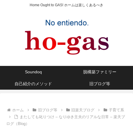
Home Ought to GAS! ホームは楽しくあるべき
Soundoq
脱構築ファミリー
自己紹介のメソッド
旧ブログ等
ホーム
旧ブログ等
旧楽天ブログ
子育て系
またしても叱りつけ – なりゆき主夫のリアルな日常 – 楽天ブ
ログ（Blog）