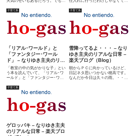
天気のせいもあるだろう。でも、
仕入れに行ったわけじゃなくて、
ここ数日子供達は良い子で、叩か
中敷に使うスポンジ、両面シー
れたりはしていない。（それは私
ル、手縫い用蝋引き糸、包装用の
子育て系
子育て系
の寝不足の問題だけではないと思
箱や袋などコマゴマしたもの。子
います、いや、本当）子供達も朝
供が帰ってくるまでまだ時間があ
グズグズしてないし、言えばい
ったので、スーパーによって夕飯
う...
の...
「リアル･ワールド」と
雪降ってるよ・・・ – なり
「ファンタジー･ワール
ゆき主夫のリアルな日常 –
ド」 – なりゆき主夫のリア
楽天ブログ（Blog）
ルな日常 – 楽天ブログ
「教室の中の気がかりな子」とい
朝からＰＣに向かっているけど、
（Blog）
う本を読んでいて、「リアル･ワ
日記ネタ思いつかない穂高です。
ールド」と「ファンタジー･ワー
なんだか今日は久々の雨。・・・
ルド」という観念が書かれていま
と思って外見たら、白いものがち
した。この本の中の一部で、太田
らほらと。みぞれか！！今年は雪
子育て系
祐一さんという方が書いている部
少ないから、スキー場は殆ど営業
分です。ロール・プレイング・ゲ
出来ていないようなことをテレビ
ーム「サイコ＆マジック」徹底
でいってたような気がする。私
マ...
の...
ゲロッパキ – なりゆき主夫
のリアルな日常 – 楽天ブロ