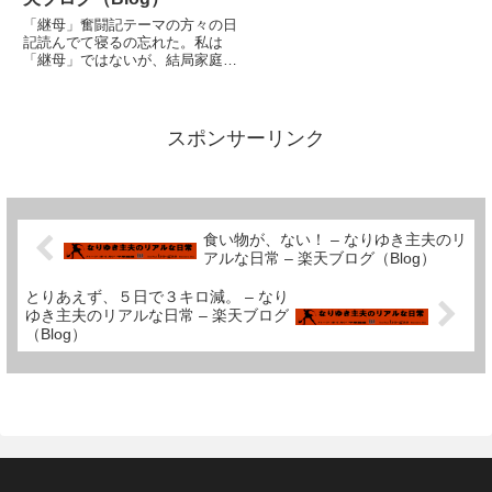
「継母」奮闘記テーマの方々の日
記読んでて寝るの忘れた。私は
「継母」ではないが、結局家庭環
境が一番似ている方々なのかもし
れない。継子の共通点にビックリ
だ。私は元々の遺伝的気性がなせ
る業が大半かと思っていたが、ど
スポンサーリンク
うやらそうではないのかもしれな
い...
食い物が、ない！ – なりゆき主夫のリ
アルな日常 – 楽天ブログ（Blog）
とりあえず、５日で３キロ減。 – なり
ゆき主夫のリアルな日常 – 楽天ブログ
（Blog）