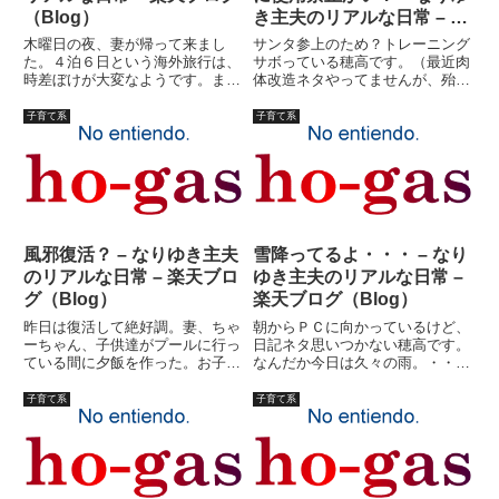
（Blog）
き主夫のリアルな日常 – 楽
天ブログ（Blog）
木曜日の夜、妻が帰って来まし
サンタ参上のため？トレーニング
た。４泊６日という海外旅行は、
サボっている穂高です。（最近肉
時差ぼけが大変なようです。ま、
体改造ネタやってませんが、殆ど
とりあえず無事に帰ってきて一安
毎日ジムには行っております、念
心です。子供のおみやげは、ハワ
のため）さて、昨日に引き続きサ
子育て系
子育て系
イの砂と貝。ま、喜んでました。
ンタネタパート２。長女のプレゼ
金曜日は、授業参観。２時限目
ントは妻に任せた。長女は、「ダ
は、長男と次女。３時限目は、長
レン・シャン」がいいといって
女。...
い...
風邪復活？ – なりゆき主夫
雪降ってるよ・・・ – なり
のリアルな日常 – 楽天ブロ
ゆき主夫のリアルな日常 –
グ（Blog）
楽天ブログ（Blog）
昨日は復活して絶好調。妻、ちゃ
朝からＰＣに向かっているけど、
ーちゃん、子供達がプールに行っ
日記ネタ思いつかない穂高です。
ている間に夕飯を作った。お子様
なんだか今日は久々の雨。・・・
用の飯作るのは久々だ。といって
と思って外見たら、白いものがち
もメニューは簡単。焼肉（漬込ん
らほらと。みぞれか！！今年は雪
子育て系
子育て系
であるやつ）にキャベツの千切
少ないから、スキー場は殆ど営業
り、スープ、飯。それだけ。こう
出来ていないようなことをテレビ
いうほうが子供は喜んで食う。長
でいってたような気がする。私
女...
の...