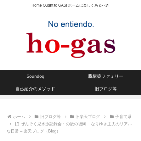
Home Ought to GAS! ホームは楽しくあるべき
Soundoq
脱構築ファミリー
自己紹介のメソッド
旧ブログ等
ホーム
旧ブログ等
旧楽天ブログ
子育て系
ぜんそく児水泳記録会：の後の後悔 – なりゆき主夫のリアル
な日常 – 楽天ブログ（Blog）