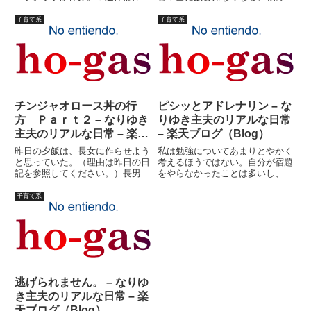
悪いような気もするが、遊び歩い
事が何なのか？それは内
て足が痛い。自主トレも止めよ
緒・・・・（というか自分でもよ
子育て系
子育て系
う。大体、仕事も溜まってる。
くわからないのですが）やっぱり
（日記の更新も溜まって
左肩が痛いので午前中は整骨院に
る・・・）遊びのネタはさっき遅
行ってみた。「お久しぶりです。
れて書き込ん...
丸々１ヶ月...
チンジャオロース丼の行
ピシッとアドレナリン – な
方 Ｐａｒｔ２ – なりゆき
りゆき主夫のリアルな日常
主夫のリアルな日常 – 楽天
– 楽天ブログ（Blog）
ブログ（Blog）
昨日の夕飯は、長女に作らせよう
私は勉強についてあまりとやかく
と思っていた。（理由は昨日の日
考えるほうではない。自分が宿題
記を参照してください。）長男と
をやらなかったことは多いし、勉
次女は喘息プール。友達と遊んで
強をサボるなんてのは大したこと
いた長女が帰ってきて、何をやら
ではないという観念がどうしても
子育て系
せるか？やらせればやるし、やら
抜けない。妻には、「アナタは出
せなければやらない。（当たり前
来が良かっただけ、勉強しなけれ
だが）作らせる時間はないが、
ばダメな子供もいるの」といわ
飯...
れ...
逃げられません。 – なりゆ
き主夫のリアルな日常 – 楽
天ブログ（Blog）