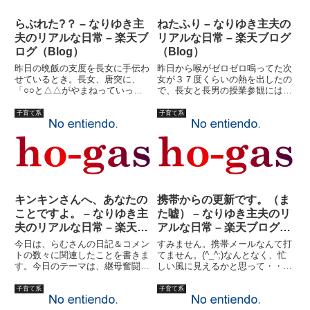
らぶれた?？ – なりゆき主
ねたふり – なりゆき主夫の
夫のリアルな日常 – 楽天ブ
リアルな日常 – 楽天ブログ
ログ（Blog）
（Blog）
昨日の晩飯の支度を長女に手伝わ
昨日から喉がゼロゼロ鳴ってた次
せているとき。長女、唐突に、
女が３７度くらいの熱を出したの
「○○と△△がやまねっていっ
で、長女と長男の授業参観には妻
た」「・・・何？」長女は言いな
に行ってもらい、私は次女と医者
おした。「○○さんと、△△さん
に行った。別に医者に行くほどで
子育て系
子育て系
が、やまねっていった」「もうち
もないかなという感じだったが、
ょっとわかりやすくいってごら
ぜん息の薬も切れていたので。喉
ん」長女は辛抱強く、もう一度言
が腫れているということで、か
い直し...
ぜ...
キンキンさんへ、あなたの
携帯からの更新です。（ま
ことですよ。 – なりゆき主
た嘘） – なりゆき主夫のリ
夫のリアルな日常 – 楽天ブ
アルな日常 – 楽天ブログ
ログ（Blog）
（Blog）
今日は、らむさんの日記＆コメン
すみません。携帯メールなんて打
トの数々に関連したことを書きま
てません。(^_^;)なんとなく、忙
す。今日のテーマは、継母奮闘
しい風に見えるかと思って・・・
記。私は継母ではありませんし、
見栄の張り方が間違ってる！と思
継父でもありません。現実逃避し
った方はクリック！！いや?。と
子育て系
子育て系
ている失業継続中のお気楽主夫で
りあえず、忙しいのではないけれ