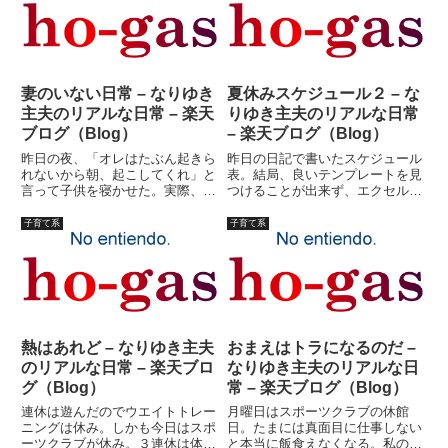
あることを先ずお断りしておきま
ど、時間がないようです。帰省か
す。テーマが遭わない方にとって
ら帰って一休みといきたい...
は...
妻のいない日常 – なりゆき
夏休みスケジュール２ – な
主夫のリアルな日常 – 楽天
りゆき主夫のリアルな日常
ブログ（Blog）
– 楽天ブログ（Blog）
昨日の夜、「オレはたぶん起きら
昨日の日記で書いたスケジュール
れないから朝、起こしてくれ」と
表。結局、良いテンプレートを見
言って子供を寝かせた。実際、
つけることが出来ず、エクセルで
朝、起きる自信がないのだ。朝は
自作。で、イベント入力するのは
苦手だ。夜は得意だ。（いろんな
面倒なので、結局手書き。いや、
子育て系
子育て系
意味で）得意すぎる反動が、朝に
面倒だというよりも、イベントは
来る。結婚前は、遅刻の常習犯だ
流動的だ。どっちみち手書きにな
った。結婚してからは、いつも妻
るんだから、最初から手書きで
に...
い...
熱はあれど – なりゆき主夫
おまえはトラになるのだ –
のリアルな日常 – 楽天ブロ
なりゆき主夫のリアルな日
グ（Blog）
常 – 楽天ブログ（Blog）
連休は遊んだのでウエイトトレー
月曜日はスポーツクラブの休館
ニングは休み。しかも今日はスポ
日。たまには真面目に仕事しない
ーツクラブが休み。３連休は体に
と本当に飯食えなくなる。私の仕