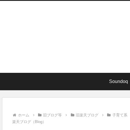
Soundoq
ホーム
旧ブログ等
旧楽天ブログ
子育て系
楽天ブログ（Blog）