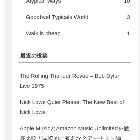
Atypical Ways
10
Goodbye! Typicals World
3
Walk is cheap
1
最近の投稿
The Rolling Thunder Revue – Bob Dylan
Live 1975
Nick Lowe Quiet Please: The New Best of
Nick Lowe
Apple MusicとAmazon Music Unlimitedを徹
底比較！国際的に有名な？アーチスト編