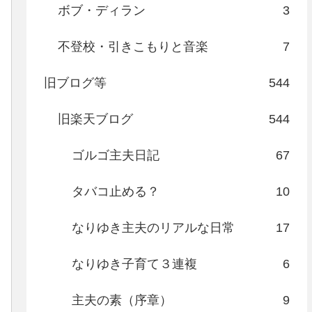
ボブ・ディラン
3
不登校・引きこもりと音楽
7
旧ブログ等
544
旧楽天ブログ
544
ゴルゴ主夫日記
67
タバコ止める？
10
なりゆき主夫のリアルな日常
17
なりゆき子育て３連複
6
主夫の素（序章）
9