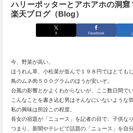
ハリーポッターとアホアホの洞窟？
楽天ブログ（Blog）
X
Facebook
今、野菜が高い。
ほうれん草、小松菜が並んで１９８円ではとても
鳥のムネ肉５００グラムのほうが安いぞ。
台風の影響とかよくわからないが、ここ数日間で
こんなことを書き込む男はそんなにいないような
私の興味は所詮この程度。
長女の宿題が「ニュース」を記者の目で、子供な
つまり、新聞やテレビで話題の「ニュース」を自