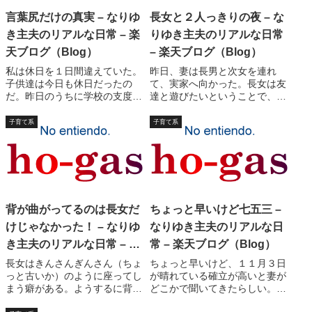
言葉尻だけの真実 – なりゆ
長女と２人っきりの夜 – な
き主夫のリアルな日常 – 楽
りゆき主夫のリアルな日常
天ブログ（Blog）
– 楽天ブログ（Blog）
私は休日を１日間違えていた。
昨日、妻は長男と次女を連れ
子供達は今日も休日だったの
て、実家へ向かった。長女は友
だ。昨日のうちに学校の支度を
達と遊びたいということで、私
させておいたのだが。（私だっ
と留守番をすることにした。し
たら月曜日の時間割でそろえそ
かし、実際には長女の友達は風
子育て系
子育て系
うだ）昨日の晩御飯は、ビビン
邪をひいてしまったらしい。そ
パ。ごま油使えばそれだけで美
の子の弟（小学校２年生）とず
味いというものだ。ご飯の後、
っと遊んでいた。その弟くん
子供達は順に風呂に...
は、長女のことが気に...
背が曲がってるのは長女だ
ちょっと早いけど七五三 –
けじゃなかった！ – なりゆ
なりゆき主夫のリアルな日
き主夫のリアルな日常 – 楽
常 – 楽天ブログ（Blog）
天ブログ（Blog）
長女はきんさんぎんさん（ちょ
ちょっと早いけど、１１月３日
っと古いか）のように座ってし
が晴れている確立が高いと妻が
まう癖がある。ようするに背中
どこかで聞いてきたらしい。次
が曲がり方がハンパではない。
女は「まだ６歳だよ」という。