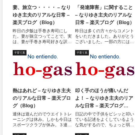
妻、旅立つ・・・・ – なり
「発達障害」に関すること
ゆき主夫のリアルな日常 –
– なりゆき主夫のリアルな
楽天ブログ（Blog）
日常 – 楽天ブログ（Blog）
昨日の夕飯は手巻き寿司にし
昨日は多くの方々からコメント
た。妻が旅立つってことで。実
をいただきました。ありがとう
は、妻が手巻き寿司好きな訳で
ございました。一部の方には大
はない。刺身が好きなのは長女
変迷惑をかけました。謝ってす
と私だ。妻とちゃーちゃんがハ
むことではないかもしれません
子育て系
子育て系
ワイ旅行 に行くってことで、
が、もう一度、改めて長く重い
なんとなく壮行会風にしようと
内容の日記を書かせていただき
いう企みのためだ。ま、一番の
ます。興味のない方には、大変
理由は作るの簡単だ...
申し訳ありません...
熱はあれど – なりゆき主夫
叩く手のほうが痛いんだ
のリアルな日常 – 楽天ブロ
よ！ – なりゆき主夫のリア
グ（Blog）
ルな日常 – 楽天ブログ
（Blog）
連休は遊んだのでウエイトトレ
日記の中で子供をピシッと叩い
ーニングは休み。しかも今日は
ている記述をよくしているよう
スポーツクラブが休み。３連休
な気がするので、ちょっと弱気
は体に悪いような気もするが、
に、今日はその弁明をしようか