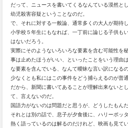
だって、ニュースを書いてくるなんている漠然と
幼児殺害容疑ということなのだ。
で、それに対する一般論、通常多くの大人が期待
小学校５年生にもなれば、一丁前に論じる子供も
はないだろう。
実際にそのようないろいろな要素を含む可能性を
事は止めたほうがいい、といったことをいう理由
な要素を含んでいる、なんて曖昧な言い訳になる
少なくとも私にはこの事件をどう捕らえるのが普
だから、新聞に書いてあることが理解出来ないと
て、言えないのだ。
国語力がないのは問題だと思うが、どうしたもん
それとは別の話で、息子が夕食後に、ハリーポッ
熱く語っているのは解るのだけれど、映画も見て