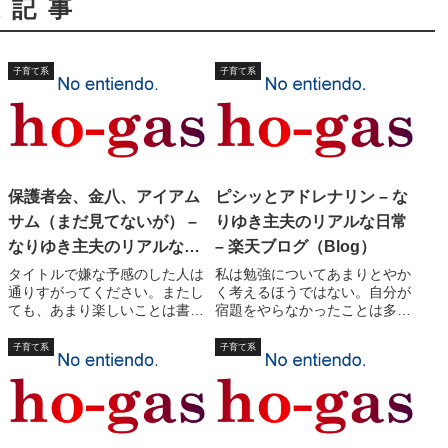
連記事
子育て系
子育て系
保護者会、金八、アイアム
ピシッとアドレナリン – な
サム（まだ見てないが） –
りゆき主夫のリアルな日常
なりゆき主夫のリアルな日
– 楽天ブログ（Blog）
常 – 楽天ブログ（Blog）
タイトルで嫌な予感のした人は
私は勉強についてあまりとやか
通りすがってください。またし
く考えるほうではない。自分が
ても、あまり楽しいことは書い
宿題をやらなかったことは多い
てません。妻が学校の「保護者
し、勉強をサボるなんてのは大
会」に行ってきた。風邪は治っ
したことではないという観念が
子育て系
子育て系
ていないが。私が保護者会に出
どうしても抜けない。妻には、
席すると、危険だからでは、な
「アナタは出来が良かっただ
い。大変な役員を押し付けられ
け、勉強しなければダメな子供
ると困るから、楽...
もいるの」といわれ...