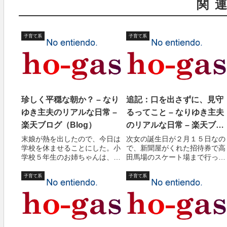
関
子育て系
子育て系
珍しく平穏な朝か？ – なり
追記：口を出さずに、見守
ゆき主夫のリアルな日常 –
るってこと – なりゆき主夫
楽天ブログ（Blog）
のリアルな日常 – 楽天ブロ
グ（Blog）
末娘が熱を出したので、今日は
次女の誕生日が２月１５日なの
学校を休ませることにした。小
で、新聞屋がくれた招待券で高
学校５年生のお姉ちゃんは、今
田馬場のスケート場まで行って
日はなぜか起こされる前に自分
きました。次女の誕生日祝とい
から起きて、小学校３年の弟も
うことで、義母も来てくれまし
子育て系
子育て系
起こし、服を着替えてケロッグ
た。私はスケートするのは２０
コーンフロスティを食べてい
年ぶりくらいでしょうか。転び
た。（おお！なんとよい子なん
はしませんが、１周するのに汗
だああっ。）と感動...
かきました。長女...