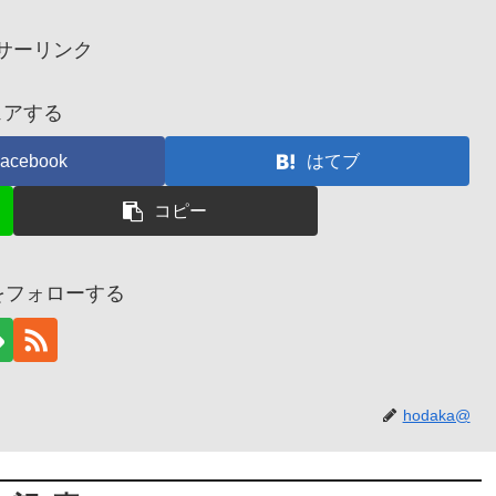
サーリンク
ェアする
acebook
はてブ
コピー
@をフォローする
hodaka@