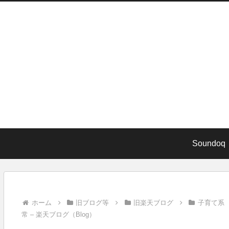
Soundoq
ホーム
旧ブログ等
旧楽天ブログ
子育て系
常 – 楽天ブログ（Blog）