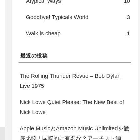
Atypical Ways
10
Goodbye! Typicals World
3
Walk is cheap
1
最近の投稿
The Rolling Thunder Revue – Bob Dylan
Live 1975
Nick Lowe Quiet Please: The New Best of
Nick Lowe
Apple MusicとAmazon Music Unlimitedを徹
底比較！国際的に有名な？アーチスト編