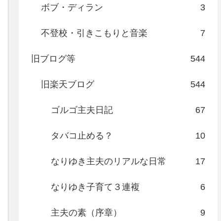
ボブ・ディラン
3
不登校・引きこもりと音楽
7
旧ブログ等
544
旧楽天ブログ
544
ゴルゴ主夫日記
67
タバコ止める？
10
なりゆき主夫のリアルな日常
17
なりゆき子育て３連複
6
主夫の素（序章）
9