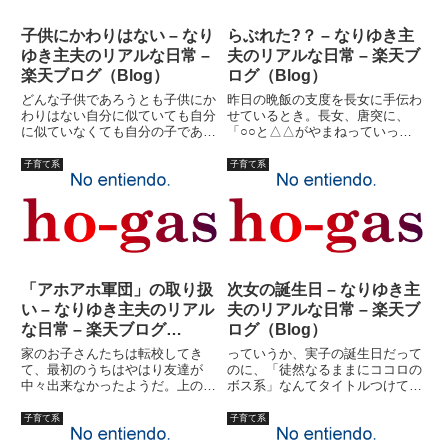
子供にかわりはない – なり
らぶれた?？ – なりゆき主
ゆき主夫のリアルな日常 –
夫のリアルな日常 – 楽天ブ
楽天ブログ（Blog）
ログ（Blog）
どんな子供であろうとも子供にか
昨日の晩飯の支度を長女に手伝わ
わりはない自分に似ていても自分
せているとき。長女、唐突に、
に似ていなくても自分の子であっ
「○○と△△がやまねっていっ
ても自分の子でなくても歌が上手
た」「・・・何？」長女は言いな
くても歌が下手でもダンスが得意
おした。「○○さんと、△△さん
子育て系
子育て系
でもよろけてしまっても褒められ
が、やまねっていった」「もうち
ることをしても貶されることをし
ょっとわかりやすくいってごら
ても子供にかわりはない腹が立
ん」長女は辛抱強く、もう一度言
と...
い直し...
「アホアホ軍団」の取り扱
次女の誕生日 – なりゆき主
い – なりゆき主夫のリアル
夫のリアルな日常 – 楽天ブ
な日常 – 楽天ブログ
ログ（Blog）
（Blog）
家のお子さんたちは転校してき
っていうか、実子の誕生日だって
て、最初のうちはやはり友達が
のに、「徒然なるままにココロの
中々出来なかったようだ。上のお
ボス系」なんてタイトルつけてる
姉ちゃんの方は、担任の先生の計
場合じゃないっての！でも、せっ
らいなのかもしれないが、最初の
かく書いたので内容は変わってま
子育て系
子育て系
うちは何人も友達を連れてきてい
せん。すまねえ?！！あ、後に書