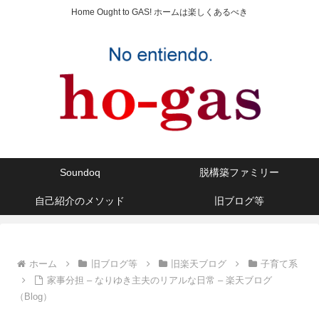
Home Ought to GAS! ホームは楽しくあるべき
Soundoq
脱構築ファミリー
自己紹介のメソッド
旧ブログ等
ホーム
旧ブログ等
旧楽天ブログ
子育て系
家事分担 – なりゆき主夫のリアルな日常 – 楽天ブログ
（Blog）