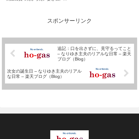
供が３人。チケットは、４枚。１
枚買って一緒に見るかというと、
見ない。妻に、一緒に見てやって
くれとお願いして、私は上映時
スポンサーリンク
間、池袋の街をブラブラさせても
らっ...
追記：口を出さずに、見守るってこと
– なりゆき主夫のリアルな日常 – 楽天
ブログ（Blog）
次女の誕生日 – なりゆき主夫のリアル
な日常 – 楽天ブログ（Blog）