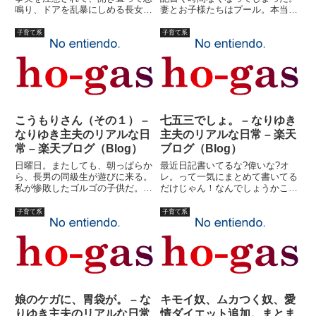
鳴り、ドアを乱暴にしめる長女に
妻とお子様たちはプール。本当は
対して叱らない訳にはいかない。
この時間を利用して、ナムルのレ
怒られることも判っているとはい
シピなんぞを公開しようかと思っ
子育て系
子育て系
え、長女が階段を上がってきた。
ていたんですが。（それほどのも
「で、オレにいうことはなん
のでもないんですが・・・）もう
だ？」「ごめんなさい」「なにに
夕飯の支度しなくては。今...
対し...
こうもりさん（その１） –
七五三でしょ。 – なりゆき
なりゆき主夫のリアルな日
主夫のリアルな日常 – 楽天
常 – 楽天ブログ（Blog）
ブログ（Blog）
日曜日。またしても、朝っぱらか
最近日記書いてるな?偉いな?オ
ら、長男の同級生が遊びに来る。
レ。って一気にまとめて書いてる
私が惨敗したゴルゴの子供だ。こ
だけじゃん！なんでしょうかこの
の子、ゲームボーイアドバンスを
ムラッ毛。（最近金髪にしてるか
持って来て、家で一人でそのゲー
ら。ヒゲ染めても白髪は金になら
子育て系
子育て系
ムをやるのだ。だったら、自分の
ず）ということで、１０月３１日
家でやれよ、と思うのだ
に七五三をアップすることに相成
が・・・・その子のおねえちゃん
りました。
は長女の...
娘のケガに、胃袋が。 – な
キモイ奴、ムカつく奴、愛
りゆき主夫のリアルな日常
情ダイエット追加。まとま