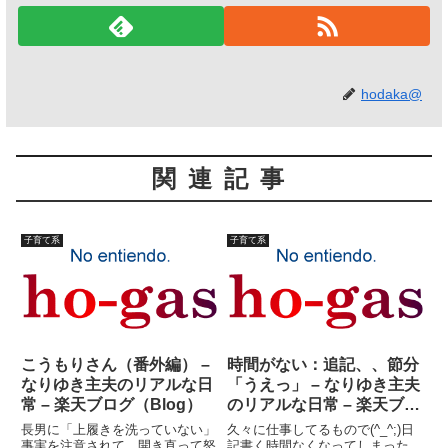
hodaka@
関連記事
子育て系
子育て系
こうもりさん（番外編） –
時間がない：追記、、節分
なりゆき主夫のリアルな日
「うえっ」 – なりゆき主夫
常 – 楽天ブログ（Blog）
のリアルな日常 – 楽天ブロ
グ（Blog）
長男に「上履きを洗っていない」
久々に仕事してるもので(^_^;)日
事実を注意されて、開き直って怒
記書く時間なくなってしまった。