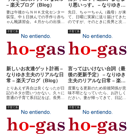
– 楽天ブログ（Blog）
り悪いっす。 – なりゆき主
夫のリアルな日常 – 楽天ブ
妻は午後からＮＨＫ文化センター
先日、ちゃーちゃん（義母）が来
ログ（Blog）
荻窪。中１日挟んでの手作り赤ち
て、日曜に実家に送り届けてきた
ゃん靴講習会。４月からの出張講
のですが、そのときに長男と次女
習も今日でほぼひと段落。後は９
も置いていきました。ありがたい
月まではとりあえず予定なし。弟
ことです。長女は、医者の予約や
子育て系
子育て系
の退院もほぼ明日に決まった。長
塾が残っているので、後日連れて
女と長男は今日から１泊キャンプ
行きます。何日子供なしの生活出
旅行。私と末娘が留守番だ。学
来るかわかりませんが。長女
校...
も、...
新しいお友達ゲット計画 –
言ってはいけない台詞（最
なりゆき主夫のリアルな日
後の更新予定） – なりゆき
常 – 楽天ブログ（Blog）
主夫のリアルな日常 – 楽天
ブログ（Blog）
とりあえず具合は良くなったが日
度重なる更新のため前後関係が意
記のネタが思いつかない。久々に
味不明となっていたら、お許しく
普通の子育て系日記をば。長男と
ださい。妻が帰ってきて、日記に
次女は近くの小学校でサッカーの
検閲が入る。一部の内容を削除さ
サークルやってるのを妻が連れて
せていただきました。マズイっ
子育て系
子育て系
行って、知り合いの奥様方とファ
す！！っていうかオレの日記のア
ミレス会議。その後喘息プールの
ドレスを知り合いに教えるなって
説明会だ。長女は誰もいないう
の！！書くことかなり自主規制入
ち...
っ...