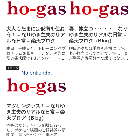
た。しかし、次第に特定の子だけ
いた、お茶犬ハウス、買って来ま
が来るようになってきた。たまに
した。あ?もう、飯の支度しな
数人...
く...
大人もたまには仮病を使お
妻、旅立つ・・・・ – なり
う！ – なりゆき主夫のリア
ゆき主夫のリアルな日常 –
ルな日常 – 楽天ブログ
楽天ブログ（Blog）
（Blog）
昨日、一昨日と、トレーニングプ
昨日の夕飯は手巻き寿司にした。
ログラムを見直したため、強烈に
妻が旅立つってことで。実は、妻
筋肉痛状態でもあるので・・・具
が手巻き寿司好きな訳ではない。
合の悪さをすべて「山芋」の責任
刺身が好きなのは長女と私だ。妻
と言い切れるものでもないのだ
とちゃーちゃんがハワイ旅行 に
子育て系
が。何だか知らないが、違和感は
行くってことで、なんとなく壮行
血管（リンパ？）にまで及び、ち
会風にしようという企みのため
ょっとマズイかもしれないという
だ。ま、一番の理由は作るの簡単
こ...
だ...
マツケングッズ！ – なりゆ
き主夫のリアルな日常 – 楽
天ブログ（Blog）
池袋のサンシャイン劇場に行っ
た。ポケモン映画のご招待券を新
聞屋に貰ったからだ。妻と私、子