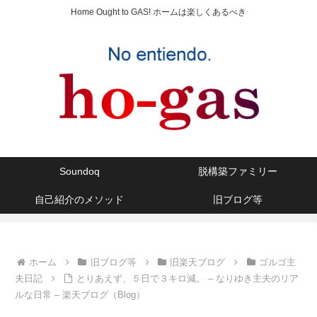
Home Ought to GAS! ホームは楽しくあるべき
Soundoq
脱構築ファミリー
自己紹介のメソッド
旧ブログ等
ホーム
旧ブログ等
旧楽天ブログ
ゴルゴ主
夫日記
とりあえず、５日で３キロ減。 – なりゆき主夫のリア
ルな日常 – 楽天ブログ（Blog）