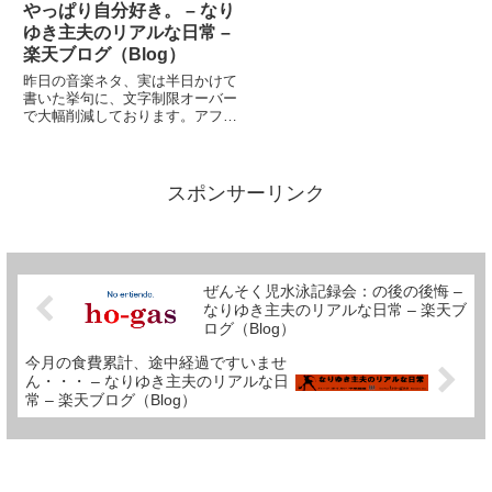
らいはゆっくりさせてくれ
いた記憶がある。自由課題は？母
やっぱり自分好き。 – なり
よ・・・」あるいは「土日はオレ
が夏休み最後の日に雑誌を見て
ゆき主夫のリアルな日常 –
だけ遊...
作...
楽天ブログ（Blog）
昨日の音楽ネタ、実は半日かけて
書いた挙句に、文字制限オーバー
で大幅削減しております。アフィ
リエイトのせいだろ?って思った
方は、こちらをクリック！いや、
その通りなんですが・・・(^_^;)
実は私、音楽に関する話題は控え
スポンサーリンク
ていた部分が多々あります...
ぜんそく児水泳記録会：の後の後悔 –
なりゆき主夫のリアルな日常 – 楽天ブ
ログ（Blog）
今月の食費累計、途中経過ですいませ
ん・・・ – なりゆき主夫のリアルな日
常 – 楽天ブログ（Blog）