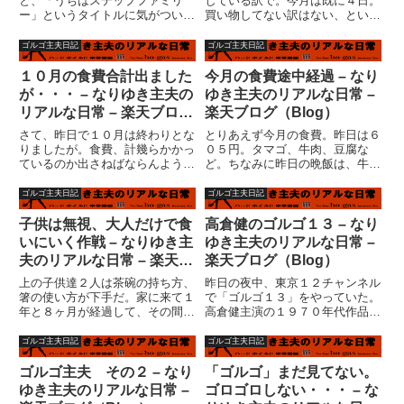
と、「うちはステップファミリ
している訳で。今月は既に４日。
ー」というタイトルに気がつい
買い物してない訳はない、という
た。ＴＢＳの昼ドラ「愛の劇場」
か、かなり急ピッチで食費を積み
である。ちょうどこれから始まる
上げている。実は、２日にりんど
ゴルゴ主夫日記
ゴルゴ主夫日記
ところだ。私はテレビのスイッチ
う湖ファミリー牧場に行った。知
を入れた。キムチ鍋を運んできた
らない人はここをクリック！クリ
１０月の食費合計出ました
今月の食費途中経過 – なり
妻が言った。「まさか見るつもり
ックしてもわかる訳ではない、
が・・・ – なりゆき主夫の
ゆき主夫のリアルな日常 –
なの？...
念...
リアルな日常 – 楽天ブログ
楽天ブログ（Blog）
（Blog）
さて、昨日で１０月は終わりとな
とりあえず今月の食費。昨日は６
りましたが。食費、計幾らかかっ
０５円。タマゴ、牛肉、豆腐な
ているのか出さねばならんよう
ど。ちなみに昨日の晩飯は、牛丼
な。先ず、２８日 の時点では、
でした。で、先ほど。朝の一仕事
５４，５９５円でした。（２０日
を終え、行って参りました、朝の
ゴルゴ主夫日記
ゴルゴ主夫日記
の時点では３９，４８９円だった
特売。１，１０６円。野菜、マグ
けど）５万円以内に収まるかと思
ロのあら（こればっか）タマゴ、
子供は無視、大人だけで食
高倉健のゴルゴ１３ – なり
ってたんですが、無謀だったよ
サバ缶など。今月の食費累
いにいく作戦 – なりゆき主
ゆき主夫のリアルな日常 –
う...
計・・・...
夫のリアルな日常 – 楽天ブ
楽天ブログ（Blog）
ログ（Blog）
上の子供達２人は茶碗の持ち方、
昨日の夜中、東京１２チャンネル
箸の使い方が下手だ。家に来て１
で「ゴルゴ１３」をやっていた。
年と８ヶ月が経過して、その間に
高倉健主演の１９７０年代作品で
少しでも改善されたのかは不明。
あるから、私でも当時は小学生。
ある程度の年齢になってしまう
勿論、映画館で見たことなどなか
ゴルゴ主夫日記
ゴルゴ主夫日記
と、直すこと自体無理なことなの
った。千葉真一のアクション映画
であろうか。などと夕飯を食べな
だってエッチな時代に、ゴルゴは
ゴルゴ主夫 その２ – なり
「ゴルゴ」まだ見てない。
がら、考えていた。ちなみに、昨
相当量のＲ指定だったのではな
ゆき主夫のリアルな日常 –
ゴロゴロしない・・・ – な
日...
い...