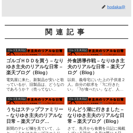
hodaka@
関連記事
ゴルゴ主夫日記
ゴルゴ主夫日記
ゴルゴＨＤＤを買う – なり
外食誘導作戦 – なりゆき主
ゆき主夫のリアルな日常 –
夫のリアルな日常 – 楽天ブ
楽天ブログ（Blog）
ログ（Blog）
電気屋に来た。新製品が安いと歌
以前、義母宅にいた上の子供達２
っているが、旧製品は、どうなの
人。自分の欲求を「?に行きた
であろうか？（売ってない
い」「?が食べたい」など、人の
か・・・）とりあえず、ハードデ
顔を見た途端に言い出すという、
ィスクを買うのだ。ドライブ関係
非常に悪い癖があった。私はこの
ゴルゴ主夫日記
ゴルゴ主夫日記
で旧製品を買うような馬鹿げたこ
悪癖を叩き直すため、次の作戦を
とをしないのがゴルゴである。回
とった。「２倍得する誘導作戦」
うちはステップファミリー
りんどう湖に行きました –
転ものは、新しければ新しいほど
である。子供達には、大体次のよ
– なりゆき主夫のリアルな
なりゆき主夫のリアルな日
いい。...
う...
日常 – 楽天ブログ
常 – 楽天ブログ（Blog）
（Blog）
新聞のテレビ欄を見ていて、ふ
さて、先月から食費を日記に掲載