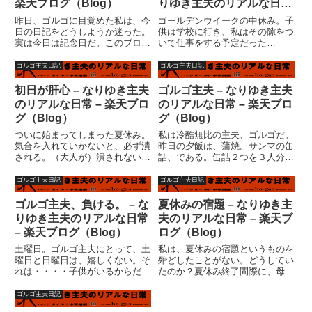
楽天ブログ（Blog）
りゆき主夫のリアルな日常
– 楽天ブログ（Blog）
昨日、ゴルゴに目覚めた私は、今
ゴールデンウイークの中休み。子
日の日記をどうしようか迷った。
供は学校に行き、私はその隙をつ
実は今日は記念日だ。このブログ
いて仕事をする予定だった
を始めることのきっかけともなっ
が・・・なんとなく、調子がよく
た日。それは・・・失業記念日
ない。ノリが悪い。マツケンサン
ゴルゴ主夫日記
ゴルゴ主夫日記
だ。私のブログはこの日のネタか
バのやりすぎか？あるいはウエイ
ら始まっている。最初は解雇宣言
トトレーニングがキツかったか？
初日が肝心 – なりゆき主夫
ゴルゴ主夫 – なりゆき主夫
（６月１７日記入）しかし、だか
筋肉痛が広範囲にわたって広がっ
のリアルな日常 – 楽天ブロ
のリアルな日常 – 楽天ブロ
ら...
ている...
グ（Blog）
グ（Blog）
ついに始まってしまった夏休み。
私は冷酷無比の主夫、ゴルゴだ。
気合を入れていかないと、必ず潰
昨日の夕飯は、蒲焼。サンマの缶
される。（大人が）潰されないた
詰、である。缶詰２つを３人分に
めにも、先に潰す！！（子供を）
分けて、ドンブリご飯の上に乗
初日が肝心なのだ。たぶん・・・
せ、山椒をふりかけ、蓋をし、蒸
ゴルゴ主夫日記
ゴルゴ主夫日記
朝６時。いつもは妻が起きてうる
らす。サンマ丼の出来上がりだ。
さくなる頃でないと私は起きる事
長男と次女の喘息プールから帰っ
ゴルゴ主夫、負ける。 – な
夏休みの宿題 – なりゆき主
が出来ないのだが、次女が熱を
て来た妻に、「子供の飯はこれ
りゆき主夫のリアルな日常
夫のリアルな日常 – 楽天ブ
出...
だ」...
– 楽天ブログ（Blog）
ログ（Blog）
土曜日。ゴルゴ主夫にとって、土
私は、夏休みの宿題というものを
曜日と日曜日は、嬉しくない。そ
殆どしたことがない。どうしてい
れは・・・・子供がいるからだ。
たのか？夏休み終了間際に、母が
通常、週休２日で働きに出ている
近所の同級生の女の子の家に行っ
お父さんは、「土日くらいは子供
て、やり終わったドリルを借りて
ゴルゴ主夫日記
と遊ぶか?」あるいは、「土日く
きてくれた。私は、それを写して