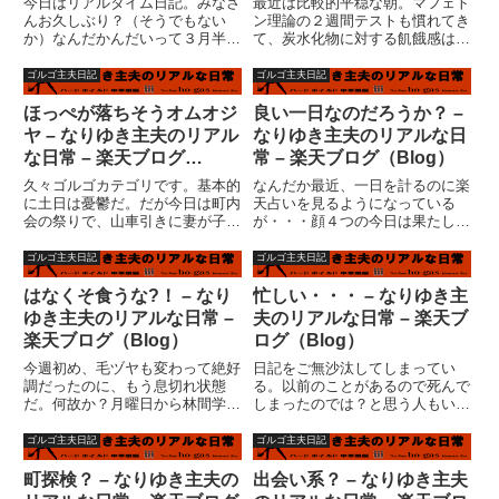
今日はリアルタイム日記。みなさ
最近は比較的平穏な朝。マフェト
んお久しぶり？（そうでもない
ン理論の２週間テストも慣れてき
か）なんだかんだいって３月半
て、炭水化物に対する飢餓感は無
ば。イベントは・・・確定申告。
くなっている。案外、米なくても
いや?税金対策が大変で(^^ゞ（大
生きて行けるような気もしてい
ゴルゴ主夫日記
ゴルゴ主夫日記
嘘）なんてことを一度言ってみた
る。これもある意味、偏食という
いような気がする・・・書類があ
ことになるような気もする
ほっぺが落ちそうオムオジ
良い一日なのだろうか？ –
っさり書き終わり、かなり寂し
が・・・ま、いっか！子供たちが
ヤ – なりゆき主夫のリアル
なりゆき主夫のリアルな日
い...
学校に言...
な日常 – 楽天ブログ
常 – 楽天ブログ（Blog）
（Blog）
久々ゴルゴカテゴリです。基本的
なんだか最近、一日を計るのに楽
に土日は憂鬱だ。だが今日は町内
天占いを見るようになっている
会の祭りで、山車引きに妻が子供
が・・・顔４つの今日は果たして
たちを連れていってくれるとい
良い一日であったのだろうか？か
う。休日は家族サービスに忙しい
なりギリギリになって更新してい
ゴルゴ主夫日記
ゴルゴ主夫日記
妻・・・ま、いっか！その間、私
るので、ダイジェストでお知らせ
はブログ書いて遊べる訳だ。今日
します。（そんなんでいいの
はなくそ食うな?！ – なり
忙しい・・・ – なりゆき主
の朝、開店前までにレンタルＤＶ
か？？）朝、ＰＣの具合が滅茶苦
ゆき主夫のリアルな日常 –
夫のリアルな日常 – 楽天ブ
Ｄ...
茶悪い...
楽天ブログ（Blog）
ログ（Blog）
今週初め、毛ヅヤも変わって絶好
日記をご無沙汰してしまってい
調だったのに、もう息切れ状態
る。以前のことがあるので死んで
だ。何故か？月曜日から林間学校
しまったのでは？と思う人もいる
に行っていた長女が、水曜日に戻
かもしれないが、私は生きてい
ってきたからだ。昨日はショック
る。というより、体調はいい。や
ゴルゴ主夫日記
ゴルゴ主夫日記
で日記休んでしまった。(ToT)長
はりあれは、栄養不足から来てい
女がいない間、中途半端に静かな
たような気がする。便秘もなし
町探検？ – なりゆき主夫の
出会い系？ – なりゆき主夫
日常であった訳だが、殆ど腹立...
だ。何故か禁煙も続いている。奇