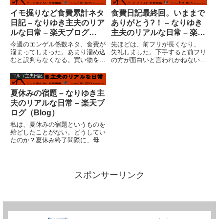
その通りなんですが・・・(^_^;)
ップ外れたせいか？筋肉痛の成
実は私、音楽に関する話題は控え
果？日焼けのせいだ。時代は梅雨
イモ掘りなど食費累計ネタ
食費日記最終回。いままで
ていた部分が多々あります...
真っ盛り。じとじとじめじめはそ
日記 – なりゆき主夫のリア
ありがとう?！ – なりゆき
れほど...
ルな日常 – 楽天ブログ
主夫のリアルな日常 – 楽天
（Blog）
ブログ（Blog）
今週のエンゲル係数ネタ、食費が
先ほどは、前フリが長くなり、
溜まってしまった。あまり溜め込
失礼しました。下手すると前フリ
むと訳判らなくなる。買い物をす
の方が面白いと言われかねない今
るのは私だけではないのである。
日この頃。（汗）ま、ダイエット
（というより実際は妻の方が多い
も終わり 、残るは食費の集計と
ゴルゴ主夫日記
かも・・・）マズイ！スーパーの
いうことである。うちのエンゲル
レシート入れたまま洗濯してしま
係数は高いと思います。それ
夏休みの宿題 – なりゆき主
った！パリパリに乾燥したレシ
は・・・単に収入が少ないから。
夫のリアルな日常 – 楽天ブ
ー...
ま、...
ログ（Blog）
私は、夏休みの宿題というものを
殆どしたことがない。どうしてい
たのか？夏休み終了間際に、母が
近所の同級生の女の子の家に行っ
て、やり終わったドリルを借りて
きてくれた。私は、それを写して
いた記憶がある。自由課題は？母
スポンサーリンク
が夏休み最後の日に雑誌を見て
作...