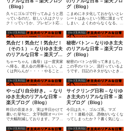
リアルな日常 – 楽天ブログ
のリアルな日常 – 楽天ブロ
跡的な...
（Blog）
グ（Blog）
久々にゴルゴで行ってみようと思
こまめにネタ化しておかないとレ
っているのだ。欲しい人はクリッ
シートはあっという間に溜まって
ク！っていうか、プレゼント応募
しまい、よくわからなくなる。
じゃないっての！！申し訳ありま
え?１１日からの未記入分が、
せん・・・今日、次女のクラスへ
４，３２６円。で、今月の食費累
ゴルゴ主夫日記
ゴルゴ主夫日記
行った。小学校２年生のお母さん
計、２５，４５５円。やっぱり
６人の中に混じった身長１７８ｃ
５?６万ペース。ま、これからど
気合だ！気合だ！気合だ！
秘密バトン – なりゆき主夫
ｍ体重７８キロ体脂肪率約１
う変わるか判りませんが、おおよ
（その１） – なりゆき主夫
のリアルな日常 – 楽天ブロ
７％...
その目...
のリアルな日常 – 楽天ブロ
グ（Blog）
グ（Blog）
ちゃーちゃん（義母）は一度実家
秘密のバトンが回って来ました。
へ帰る。老人会の用事らしい。よ
この手のバトン、流行っているよ
くは判らんが・・・・やることは
うです。日記のネタがないときに
やっておいて頂きたいとしかいい
はいいのかもしれませんし、チェ
ようがないというか。また月曜日
ーンメール、不幸の手紙のようで
ゴルゴ主夫日記
ゴルゴ主夫日記
にやってくるとのことである。朝
冗談じゃない、という人もいるか
早くに妻が駅まで送りに行った。
と思います。しかも秘密・・・。
やっぱり自分好き。 – なり
サイクリング日和 – なりゆ
長男と次女が起きてきたので朝
これをゴルゴカテゴリに入れて
ゆき主夫のリアルな日常 –
き主夫のリアルな日常 – 楽
飯...
い...
楽天ブログ（Blog）
天ブログ（Blog）
昨日の音楽ネタ、実は半日かけて
今日は久々、ゴルゴ系。マズ
書いた挙句に、文字制限オーバー
イ！！連載小説、憑物がいなくな
で大幅削減しております。アフィ
ってしまったか？？書く気になれ
リエイトのせいだろ?って思った
ないのだ。昨日の害虫駆除のせい
方は、こちらをクリック！いや、
か？父の日のせいか？エプソムカ
ゴルゴ主夫日記
ゴルゴ主夫日記