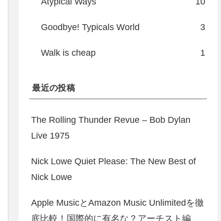
Atypical Ways
10
Goodbye! Typicals World
3
Walk is cheap
1
最近の投稿
The Rolling Thunder Revue – Bob Dylan
Live 1975
Nick Lowe Quiet Please: The New Best of
Nick Lowe
Apple MusicとAmazon Music Unlimitedを徹
底比較！国際的に有名な？アーチスト編