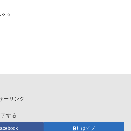
か？？
サーリンク
ェアする
acebook
はてブ