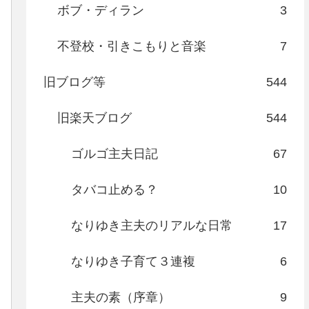
ボブ・ディラン
3
不登校・引きこもりと音楽
7
旧ブログ等
544
旧楽天ブログ
544
ゴルゴ主夫日記
67
タバコ止める？
10
なりゆき主夫のリアルな日常
17
なりゆき子育て３連複
6
主夫の素（序章）
9