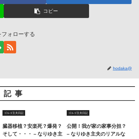
コピー
@をフォローする
hodaka@
連記事
ゴルゴ主夫日記
ゴルゴ主夫日記
臓器移植？安楽死？爆発？
公開！我が家の家事分担？
そして・・・ – なりゆき主
– なりゆき主夫のリアルな