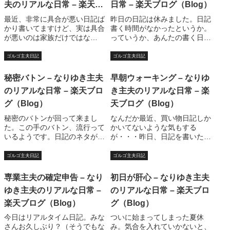
夫のリアルな日常 – 楽天ブ
日常 – 楽天ブログ（Blog）
ログ（Blog）
最近、非常に具合が悪い日記ば
昨日の日記は休みました。日記
かり書いてますけど、実は具合
書く時間がなかったというか。
が悪いのは家族だけではな
っていうか、あんたの書く日
く・・・この日記を書いている
記、いつも長すぎ！！っていう
パソコン。ついに死にそうな状
ごもっともな貴方はこちらをク
ゴルゴ主夫日記
ゴルゴ主夫日記
態です。いや、たぶんどこかの
リック！！ほえ?すいません。
臓器？は末期症状だと思いま
小説がプレッシャーになっても
秘密バトン – なりゆき主夫
早朝ウォーキング – なりゆ
す。唐突に青い画面が現れ、死
います。自分で始めて自分のク
のリアルな日常 – 楽天ブロ
き主夫のリアルな日常 – 楽
にます。WINDOWS...
ビを絞める・・・よ...
グ（Blog）
天ブログ（Blog）
秘密のバトンが回って来まし
なんだか最近、買い物日記しか
た。この手のバトン、流行って
かいてないような気もする
いるようです。日記のネタがな
が・・・昨日、日記を書いた
いときにはいいのかもしれませ
後、夕飯の支度をしようと思っ
んし、チェーンメール、不幸の
たら、油がないことに気づい
ゴルゴ主夫日記
ゴルゴ主夫日記
手紙のようで冗談じゃない、と
た。ちなみに、メニューはコロ
いう人もいるかと思います。し
ッケとアジフライ。別に昨日食
専業主夫の確定申告 – なり
初日が肝心 – なりゆき主夫
かも秘密・・・。これをゴルゴ
べなくたってよかったのだが、
ゆき主夫のリアルな日常 –
のリアルな日常 – 楽天ブロ
カテゴリに入れてい...
「今日はコロッケ？」と言...
楽天ブログ（Blog）
グ（Blog）
今日はリアルタイム日記。みな
ついに始まってしまった夏休
さんお久しぶり？（そうでもな
み。気合を入れていかないと、