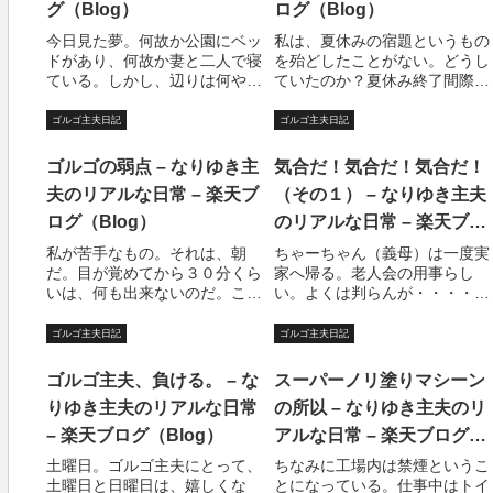
グ（Blog）
ログ（Blog）
今日見た夢。何故か公園にベッ
私は、夏休みの宿題というもの
ドがあり、何故か妻と二人で寝
を殆どしたことがない。どうし
ている。しかし、辺りは何やら
ていたのか？夏休み終了間際
人が多い。当然のように、落ち
に、母が近所の同級生の女の子
着いて寝られない。仕方がない
の家に行って、やり終わったド
ゴルゴ主夫日記
ゴルゴ主夫日記
から、今日はちょっと居酒屋と
リルを借りてきてくれた。私
かにいったほうがいいんじゃな
は、それを写していた記憶があ
ゴルゴの弱点 – なりゆき主
気合だ！気合だ！気合だ！
いかと提案する私。妻はあまり
る。自由課題は？母が夏休み最
夫のリアルな日常 – 楽天ブ
（その１） – なりゆき主夫
乗り気ではない様...
後の日に雑誌を見て作...
ログ（Blog）
のリアルな日常 – 楽天ブロ
グ（Blog）
私が苦手なもの。それは、朝
ちゃーちゃん（義母）は一度実
だ。目が覚めてから３０分くら
家へ帰る。老人会の用事らし
いは、何も出来ないのだ。この
い。よくは判らんが・・・・や
間、狙撃されたらたぶん終わり
ることはやっておいて頂きたい
だ。（他の時間でも狙撃された
としかいいようがないという
ゴルゴ主夫日記
ゴルゴ主夫日記
ら終わりのような気がするが）
か。また月曜日にやってくると
歳をとって来ると目覚める時間
のことである。朝早くに妻が駅
ゴルゴ主夫、負ける。 – な
スーパーノリ塗りマシーン
が早くなると聞いた。しかし、
まで送りに行った。長男と次女
りゆき主夫のリアルな日常
の所以 – なりゆき主夫のリ
４０過ぎた現在でも...
が起きてきたので朝飯...
– 楽天ブログ（Blog）
アルな日常 – 楽天ブログ
（Blog）
土曜日。ゴルゴ主夫にとって、
ちなみに工場内は禁煙というこ
土曜日と日曜日は、嬉しくな
とになっている。仕事中はトイ