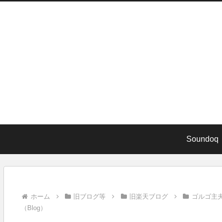
Soundoq
ホーム
旧ブログ等
旧楽天ブログ
ゴルゴ主
（Blog）