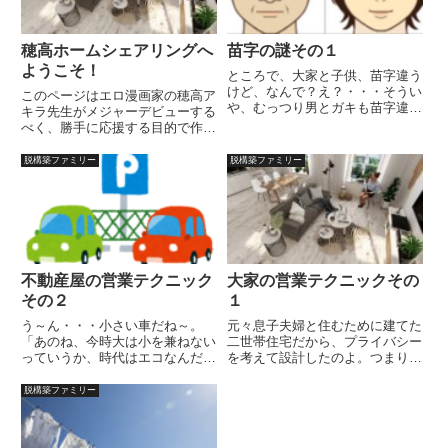
穂高ホームシェアリングへ
苗字の謎その１
ようこそ！
ところで、大家と子供、苗字違う
けど、なんで？え？・・・そうい
このページはエロ漫画家の穂高ア
や、むっつり男とガキも苗字違っ
キラ先生がメジャーデビューする
てたよな・・・・・・いや、知ら
べく、勝手に応援する目的で作ら
なきゃいいけどさ、別にオレの知
れていますが、読むのは自由で
ったこっちゃないっていうか、関
す。勝手にマンガ化しないよう
脱構築ファミリー
脱構築ファミリー
係ないし・・・・知ってんの？い
に！（誰もしないか・・・）基本
いえじゃあ、なんで間が空くわ
コンセプトは、ま、よくある下宿
け...
モノみたいなイメージでしょう
か。現...
不動産屋の営業テクニック
大家の営業テクニックその
その２
１
う～ん・・・小さい車だね～。
元々息子夫婦と住むために建てた
「あのね、今時大は小を兼ねない
二世帯住宅だから、プライバシー
っていうか、時代はエコなんだ
を考えて設計したのよ。つまり、
よ！税金だって違うし、その分を
一戸建てが１階と２階二つにある
お客様に還元するのが・・・・」
と思ってもらうといいわね。３世
脱構築ファミリー
可愛いくていいんじゃないでしょ
帯じゃなかったんですか？誰がそ
うかそうでしょう？ほら～判る人
んなこといった？こいつで
は判るんですよね、時代の流れ
す・・・息子さんご夫婦は、どう