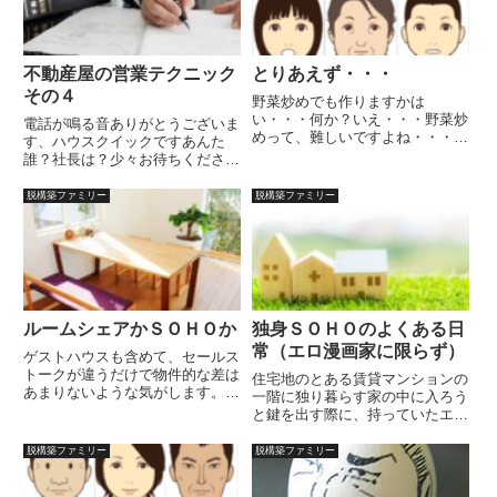
しいんだ...
不動産屋の営業テクニック
とりあえず・・・
その４
野菜炒めでも作りますかは
い・・・何か？いえ・・・野菜炒
電話が鳴る音ありがとうございま
めって、難しいですよね・・・・
す、ハウスクイックですあんた
何故です？・・・判りませ
誰？社長は？少々お待ちくださ
ん・・・・・・・野菜を炒めるだ
い・・・・只今、え？あ、出張に
けですが・・・ごめんなさいいや
出ておりまして、３日ほど留守を
脱構築ファミリー
脱構築ファミリー
いやいや、あやまる必要はないで
頂戴しておりまして・・・うそつ
すよ！勿論、難しいです！料理の
くな～！いるだろそこに！このや
中で一番難し...
ろ～居留守なんかつかいやがっ
て、今...
ルームシェアかＳＯＨＯか
独身ＳＯＨＯのよくある日
常（エロ漫画家に限らず）
ゲストハウスも含めて、セールス
トークが違うだけで物件的な差は
住宅地のとある賃貸マンションの
あまりないような気がします。
一階に独り暮らす家の中に入ろう
ＳＯＨＯ＝仕事優先、近所づきあ
と鍵を出す際に、持っていたエロ
い薄いゲストハウス＝とりあえず
マンガの原稿が入った袋を落とし
住む、近所づきあい薄いルームシ
てしまう。ああ！急いで原稿を拾
脱構築ファミリー
脱構築ファミリー
ェア＝とりあえず住む、近所づき
い集めるが、原稿の先に、子供の
あい濃いみたいな分類でしょう
足が・・・子供と目が会う子供