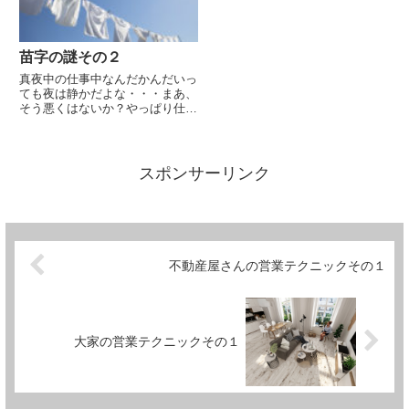
を。ま...
なされ...
苗字の謎その２
真夜中の仕事中なんだかんだいっ
ても夜は静かだよな・・・まあ、
そう悪くはないか？やっぱり仕事
環境は大事って言うか。後は日中
がどうかって感じになるんだろう
な～。とかとかガキ共が係わって
くるのは計 算外だったけど、と
スポンサーリンク
かもどちらかといえばまだ見切...
不動産屋さんの営業テクニックその１
大家の営業テクニックその１