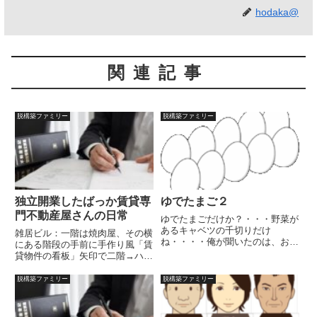
hodaka@
関連記事
脱構築ファミリー
脱構築ファミリー
独立開業したばっか賃貸専
ゆでたまご２
門不動産屋さんの日常
ゆでたまごだけか？・・・野菜が
あるキャベツの千切りだけ
雑居ビル：一階は焼肉屋、その横
ね・・・・俺が聞いたのは、おか
にある階段の手前に手作り風「賃
ずがゆでたまごだけなのかってこ
貸物件の看板」矢印で二階→ハウ
とだよ。大体、ゆでたまごってお
スクイックと書かれている。不動
かずなのか？これをおかずにして
産屋オフィス内客はいな
脱構築ファミリー
脱構築ファミリー
米を食うのか？物足りないならマ
い・・・。電話中。はい、ハウス
ヨネーズもあるぞ。これはオレの
クイックです、おう！悪いね～あ
を使っ...
のさ～実はまた、パソコンがおか