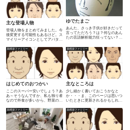
か...
「ママ～！」走って逃げる。ママ
に...
ゆでたまご
主な登場人物
あんた、さっき子供が好きだって
登場人物をまとめてみました。今
言ってただろう？は？何なのあん
後変更する可能性もあるけど。ス
たの言語解析能力狂ってない？言
マイリーアイコンとしてアバター
ってません！全く言ってない、強
を登録してみましたが、ちゃんと
いて言うなら何で自分の子じゃな
携帯で見られるのかどうか･･･確
脱構築ファミリー
脱構築ファミリー
い子供を面倒見てるんだってこと
認してくれると嬉しいです。
くらいで、別にそれだって大して
（2020年wordpress化によって変
興味はないけど、言っちゃあ悪
更）品川隆三36歳 ...
い...
はじめてのおつかい
主なところは
ここのスーパー安いでしょう？あ
少し細かく書いておこうかなと
あ～そうなんですか、私も独り者
か・・・ま、このページは思いつ
なので外食が多いから、野菜の値
いたときに更新されるかもしれま
段とかあまりえ？コックさんだっ
せん。主な登場人物品川隆三36
たのではないのですか？居酒屋で
歳 Ａ型 独身 エロ漫画家葉山
脱構築ファミリー
脱構築ファミリー
バイトしてただけですよ～。ま
彰子58歳 Ｂ型 夫と死別 現
あ、殆どなんでも作れますけど
在独身 オプレーシブグレイン・
ね、実家は中華料理屋ですしあ
ＳＯＨＯアベニューの大家 穂高
あ！そ...
ウ...