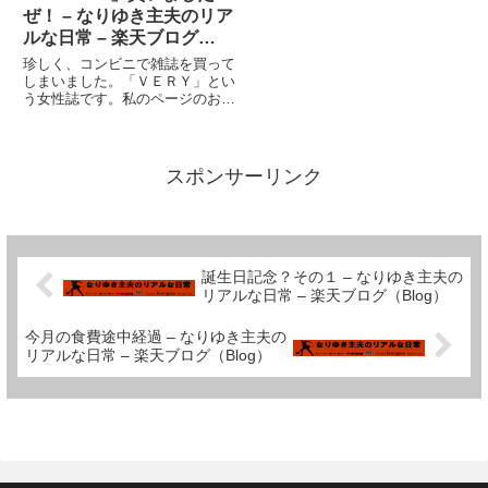
ック！！！うう・・・(；一_一)
ら、どうにも脱力感があるとい
ぜ！ – なりゆき主夫のリア
今日...
う...
ルな日常 – 楽天ブログ
（Blog）
珍しく、コンビニで雑誌を買って
しまいました。「ＶＥＲＹ」とい
う女性誌です。私のページのおす
すめ新着にもリンクしている、千
影さんと、お台場観覧車さんの記
事が出ているということで。「シ
ンデレラ」か、「サウンド・オ
スポンサーリンク
ブ・ミュージック」か？『継母も
母...
誕生日記念？その１ – なりゆき主夫の
リアルな日常 – 楽天ブログ（Blog）
今月の食費途中経過 – なりゆき主夫の
リアルな日常 – 楽天ブログ（Blog）