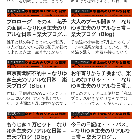
バトンを頂戴しました。どうや
出来そうな気はする。昨日、退院
ら、好きな音楽などをブログで紹
して初の通院をした。医者も、
介して、次の人（５人？）にバト
「よさそうですね」なんていって
旧楽天ブログ
旧楽天ブログ
ンを渡して好きな音楽紹介の輪を
いる。「まあ、後２週間くらいし
広げるということでしょうか。輪
て徐々に社会復帰すれば・・・」
プロローグ その４ 花子
大人のプール開き？ – なり
を広げてもねずみ講式に儲からな
「いや、ちょっと仕事がやばいん
の面倒 – なりゆき主夫のリ
ゆき主夫のリアルな日常 –
さ...
で...
アルな日常 – 楽天ブログ
楽天ブログ（Blog）
（Blog）
雅子と娘の洋子とその夫の彰秀、
子供達の小学校は7月上旬からプ
３人が住んでいる家に花子が初め
ールの授業が始まっている。朝、
て来たときは、生まれてから５ヶ
体温を測り、水着を持っていくわ
月くらい経った頃であろうか。既
けだ。子供が３人いると、殆ど毎
に首は据わっていた花子は、髪の
日誰かがプールの支度を持って学
旧楽天ブログ
旧楽天ブログ
毛の薄い、皮膚の色も薄い赤ちゃ
校に行っていることになる。子供
んで、顔も体格も小さく、その薄
達はプールが好きだ。実は、私も
東京新聞杯不的中 – なりゆ
お年寄りから子供まで、楽
く、弱々しい顔で、小さく笑う
好きだ。実際には泳ぐのが好き
き主夫のリアルな日常 – 楽
しめなけりゃ・・・ – なり
の...
な...
天ブログ（Blog）
ゆき主夫のリアルな日常 –
楽天ブログ（Blog）
昨日、子供達にWWE バックラッ
昨日のクリックは圧倒的に「私は
シュ 2004のビデオを見せてい
プロレス好きなだけなんですけ
た。３時間にも及ぶ内容なので、
ど・・・って人」が多かった。嘘
キリのいいところで妻に止めても
だ?！！と思う人はクリック！
らおうと、私はＰＣいじってい
（こういうのって違法なクリック
旧楽天ブログ
旧楽天ブログ
た。そろそろ寝る頃だろうと思っ
誘導と言わないんでしょう
てリビングに行くと、長男が不貞
か？？）すみません。勿論、嘘で
もうじき１万ヒット – なり
今日の日記は・・・パス。
腐れているという。いつまでた...
す。プロレスファンはシャイな
ゆき主夫のリアルな日常 –
– なりゆき主夫のリアルな
方々が多くて...
楽天ブログ（Blog）
日常 – 楽天ブログ