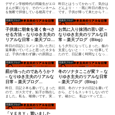
（Blog）
デザイン学校時代の同級生がエロ
昨日とはうってかわって、気分は
まんが家になり、そのペンネーム
どんより・・・既に昨日の夜から
を無断で拝借している穂高です。
です。子供が帰って来たから？ま
もうじき１万ヒットになりそうな
あ、そうですね・・・いや、実家
割に、日記ネタが思いつかない穂
で預かってもらったからといっ
旧楽天ブログ
旧楽天ブログ
高です。失業をテーマに始めた日
て、今回はそれほど悪くなったと
記なのに、悲惨さの演出が苦手な
いう印象はありません。ある意
子供達に朝食を速く食べさ
お気に入り抹消の言い訳 –
ため、ベビーフェースになり切
味、子供は個々の度合いは違うか
せる方法 – なりゆき主夫の
なりゆき主夫のリアルな日
れ...
もし...
リアルな日常 – 楽天ブログ
常 – 楽天ブログ（Blog）
（Blog）
昨日の日記にコメント頂いた方に
もう夕方になってしまった。飯の
返事書いていてふと思ったネタを
支度しないと・・・つい仕事して
ば。子供の食わず嫌いの原因は、
たので、日記書く時間なくなって
今まで書くことが出来なかった。
しまった。（どっちが大事だかわ
これだけ書けば、察しのいい方は
からんが・・・）昨日は千影さん
旧楽天ブログ
旧楽天ブログ
解るでしょう。(^_^;)ようやく、
のブログ「継母倶楽部」お台場さ
これを書くことが出来て、とても
んのブログ「王様の耳はロバの
罰が当ったのであろうか？
冬のソナタここが変？ – な
スッキリした気分だ。いま...
耳」について書いていたんだけ
– なりゆき主夫のリアルな
りゆき主夫のリアルな日常
ど、...
日常 – 楽天ブログ
– 楽天ブログ（Blog）
（Blog）
昨日、日記２本も書いてしまった
前回、冬のソナタの日記を書いて
ので、ガス欠です。鮎子が熱出し
から、どうもスッキリしないので
ました。私も、喉痛いです。実家
す。確かに、 私はハマって土日
に帰ると、必ず誰かの具合が悪く
２日間で一気に視聴してしまいま
なっています。今回は、自
した。この勢いは自分で自分を褒
旧楽天ブログ
分・・・ブログランキングです。
めてあげたい。いや、作品を褒め
罰が当った！！と思った人はクリ
るべき？「冬のソナタ」を見てか
「ＶＥＲＹ」買いました