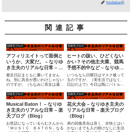
hodaka@
関連記事
旧楽天ブログ
旧楽天ブログ
アフィリエイトって面倒と
ヒートの扱い、ひどくない
いうか、大変だ。 – なりゆ
かい？その他主夫業、競馬
き主夫のリアルな日常 – 楽
予想不的中など – なりゆき
天ブログ（Blog）
主夫のリアルな日常 – 楽天
最近日記まともに書いてません
いつもなら日曜日はマスク被って
ブログ（Blog）
ね。別に具合が悪いわけじゃない
るのですが、（実生活ではなく、
のですが。（ちなみに長女は週始
日記の上で）今日は既にバトル１
めに風邪、現在妻が感染してま
回戦で敗退しているし、妻もいな
す）私は風邪はひきません。スポ
いし、勝負事に気合が入りませ
旧楽天ブログ
旧楽天ブログ
ーツクラブ効果か、あるい
ん。しかし、馬券は買っておりま
は・・・風邪をひいても気がつか
す。日経新春杯は馬単５、６の裏
Musical Baton！ – なりゆ
花火大会 – なりゆき主夫の
ないのかも。（それが一番重症か
表。京成杯は3連複７を１頭軸に
き主夫のリアルな日常 – 楽
リアルな日常 – 楽天ブログ
も）頭は痛...
１...
天ブログ（Blog）
（Blog）
お世話になっているらむさんから
弟の回復具合は良く、全快とはい
「ＭＵＳＩＣ ＢＡＴＯＮ」なる
かないまでも人の助けなしに生活