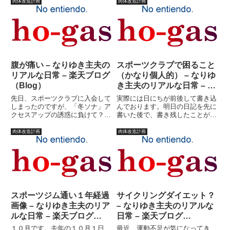
か。いや、実は昨日だって運勢が
前からただいまとは言えました。
肉体改造計画
肉体改造計画
(^_^)v５つだったことで復活した
でも、以前は玄関で言ってたんで
かのような日記になってました
す。誰かに向かって言ってた訳で
が、基本的にそ...
はなく、玄関開けていう挨拶だ
っ...
腹が痛い – なりゆき主夫の
スポーツクラブで困ること
リアルな日常 – 楽天ブログ
（かなり個人的） – なりゆ
（Blog）
き主夫のリアルな日常 – 楽
天ブログ（Blog）
先日、スポーツクラブに入会して
実際には日にちが前後して書き込
しまったのですが、「冬ソナ」ア
んでおります。明日の日記を先に
クセスアップの誘惑に負けて？そ
書いた後で、書き残したことがあ
の後のことを書いておりませんで
り、いや、実際には書き残したこ
した。とりあえず毎日通っており
とではないのだけれども、日記書
肉体改造計画
肉体改造計画
ます。今日も雨の中、行って参り
くのサボってたし、空欄を減らす
ました。腹が痛いです。（筋肉
ためというか、どうでもいいこと
痛）最初に、高精度体成分分析装
なのですが・・・ちょっとスポ
置...
ー...
スポーツジム通い１年経過
サイクリングダイエット？
画像 – なりゆき主夫のリア
– なりゆき主夫のリアルな
ルな日常 – 楽天ブログ
日常 – 楽天ブログ
（Blog）
（Blog）
１０月です。去年の１０月１日
最近、運動不足が気になってき