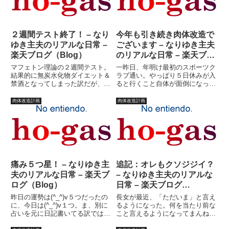
け...
２週間テスト終了！ – なり
今年も引き続き肉体改造で
ゆき主夫のリアルな日常 –
ございます – なりゆき主夫
楽天ブログ（Blog）
のリアルな日常 – 楽天ブロ
グ（Blog）
マフェトン理論の２週間テスト。
一昨日、年明け最初のスポーツク
結果的に無炭水化物ダイエット＆
ラブ通い。やっぱり５日休みが入
禁酒となってしまった訳だが、つ
ると行くこと自体が面倒になって
いに２週間が経過した。思えば長
た。午前中、ぐだぐだしていたの
い道程であった。果物食えない妻
だが、ちょっと気合を入れて、行
肉体改造計画
肉体改造計画
は早くからリタイヤしてしまった
ってきた。行ってしまえば、調子
し。私も機嫌が悪くなり、一時期
は悪くない。慢性化している肩の
は家庭崩壊の危機かと思った。
痛みもなくなって、絶好調だ。
そ...
で...
痛み５つ星！ – なりゆき主
追記：オレもクソジジイ？
夫のリアルな日常 – 楽天ブ
– なりゆき主夫のリアルな
ログ（Blog）
日常 – 楽天ブログ
（Blog）
昨日の運勢は(^_^)v５つだったの
長女が最近、「ただいま」と言え
に、今日は(^_^)v１つ。ま、別に
るようになった。何を当たり前な
占いを元に日記書いてる訳ではな
こと言えるようになってまんねん
いが。昨日よりノリが悪いのは確
といわないでください。勿論、以