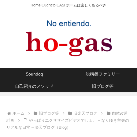
Home Ought to GAS! ホームは楽しくあるべき
Soundoq
脱構築ファミリー
自己紹介のメソッド
旧ブログ等
ホーム
旧ブログ等
旧楽天ブログ
肉体改造
計画
やっぱりエクササイズビデオでしょ。 – なりゆき主夫の
リアルな日常 – 楽天ブログ（Blog）