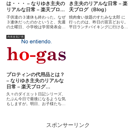
は・・・ – なりゆき主夫の
き主夫のリアルな日常 – 楽
リアルな日常 – 楽天ブログ
天ブログ（Blog）
（Blog）
子供達の３連休も終わった。なぜ
焼肉食い放題のすたみな太郎 に
３連休だったのかというと、先週
行ったのは、昨日の宣言どおり。
の土曜日、小学校は学習発表会
平日ランチバイキングに行ける、
（ようするに学芸会）というイベ
今年最後のチャンスだった。こう
ントを組んでいて、土曜日の代わ
いう機会を逃してはいけない。家
肉体改造計画
りに月曜日を休みにしたため。先
族５人で、休日料金と平日ランチ
生達には、ちくしょ?自分達が連
料金では、えらい違いである。
休にしたいからってハメやがった
（と言う前に、食い放題に興味な
な...
い...
プロティンの代用品とは？
– なりゆき主夫のリアルな
日常 – 楽天ブログ
（Blog）
久々のダイエット日記シリーズ、
たぶん今日で最後になるような気
もしますが。明日、お子様たち帰
ってくるもので・・・今さら嫌が
っても戻ってくるものは止められ
ないから、感情を押し殺し、そん
な現実、とりあえず忘れとく事に
スポンサーリンク
しました。残った平和なひと時
を...