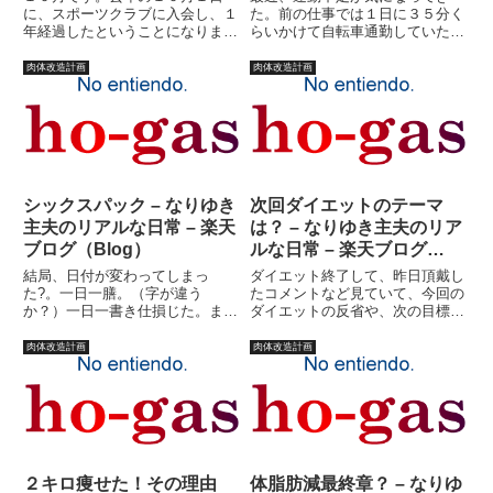
に、スポーツクラブに入会し、１
た。前の仕事では１日に３５分く
年経過したということになりま
らいかけて自転車通勤していたの
す。最初、禁煙のためにスポーツ
に、今では全くしてないわけで。
クラブ行くか！ という日記を書
太ももに血管浮き出ていたのに、
肉体改造計画
肉体改造計画
いたのが去年の９月３０日。ま、
つまんでみると明らかに体脂肪が
いろいろあって、（救急車呼んだ
増えている。腹は・・・前から腹
り・・・）禁煙はなんとかクリ
筋浮き出てないけど。せっかく子
ア。そ...
供...
シックスパック – なりゆき
次回ダイエットのテーマ
主夫のリアルな日常 – 楽天
は？ – なりゆき主夫のリア
ブログ（Blog）
ルな日常 – 楽天ブログ
（Blog）
結局、日付が変わってしまっ
ダイエット終了して、昨日頂戴し
た?。一日一膳。（字が違う
たコメントなど見ていて、今回の
か？）一日一書き仕損じた。ま、
ダイエットの反省や、次の目標な
いっか！！ブログランキングで
どを設定したいと思います。今回
す。・・・・・って方は、クリッ
のダイエットは、「とりあえずカ
肉体改造計画
肉体改造計画
クしといてください
ッコよくなる」という曖昧なテー
ね。・・・・・って、なんなん
マで始めました。しかし、実際に
だ?！！あなたのワンクリック
は曖昧ながら数値にとりつかれ
で、順位が変わって・・・何...
て...
２キロ痩せた！その理由
体脂肪減最終章？ – なりゆ