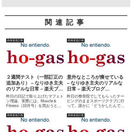
関連記事
肉体改造計画
肉体改造計画
２週間テスト（一部訂正の
意外なところが痩せている
追加あり） – なりゆき主夫
– なりゆき主夫のリアルな
のリアルな日常 – 楽天ブロ
日常 – 楽天ブログ
グ（Blog）
（Blog）
昨日の日記で取り上げたマフェト
昨日の整骨院でしてもらったテー
ン理論。実際には、Muscle＆
ピングのままスポーツクラブに行
Fitness（10月号）を買おうと思
って、誰かに「どうかしたんです
っていたのだが、売ってなかった
か？」なんて訊かれたら嫌だな?
ので（売ってんの見たことない
なんて思ってたら、誰も訊いてこ
肉体改造計画
肉体改造計画
が）聞いた事はないけど体脂肪を
なかった。考えてみれば、脇目も
燃やす体になるなら読んでみる
ふらず、さっさとマシンエクササ
か！というノリで購入した...
イズメニューをこなしているだ