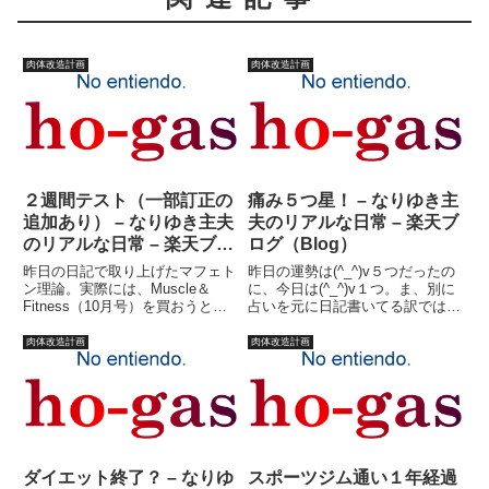
肉体改造計画
肉体改造計画
２週間テスト（一部訂正の
痛み５つ星！ – なりゆき主
追加あり） – なりゆき主夫
夫のリアルな日常 – 楽天ブ
のリアルな日常 – 楽天ブロ
ログ（Blog）
グ（Blog）
昨日の日記で取り上げたマフェト
昨日の運勢は(^_^)v５つだったの
ン理論。実際には、Muscle＆
に、今日は(^_^)v１つ。ま、別に
Fitness（10月号）を買おうと思
占いを元に日記書いてる訳ではな
っていたのだが、売ってなかった
いが。昨日よりノリが悪いのは確
ので（売ってんの見たことない
か。いや、実は昨日だって運勢が
肉体改造計画
肉体改造計画
が）聞いた事はないけど体脂肪を
(^_^)v５つだったことで復活した
燃やす体になるなら読んでみる
かのような日記になってました
か！というノリで購入した...
が、基本的にそ...
ダイエット終了？ – なりゆ
スポーツジム通い１年経過