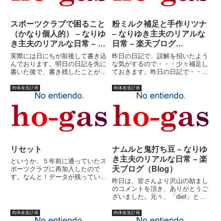
スポーツクラブで困ること
粉ミルク補足と手作りツナ
（かなり個人的） – なりゆ
– なりゆき主夫のリアルな
き主夫のリアルな日常 – 楽
日常 – 楽天ブログ
天ブログ（Blog）
（Blog）
実際には日にちが前後して書き込
昨日の日記で、誤解を招いたよう
んでおります。明日の日記を先に
な気がするので・・・少々補足し
書いた後で、書き残したことがあ
ておきます。昨日の日記で・・・
り、いや、実際には書き残したこ
つまり、プロティンと粉ミルクっ
とではないのだけれども、日記書
て、同じでしょ?！！と言ってい
肉体改造計画
肉体改造計画
くのサボってたし、空欄を減らす
るのだ！！暇な人は成分表調べて
ためというか、どうでもいいこと
みてください。調べました？ご苦
なのですが・・・ちょっとスポ
労様です。(^_^;)こんなこ...
ー...
リセット
ナムルと鬼打ち豆 – なりゆ
き主夫のリアルな日常 – 楽
というか、５年前に通っていたス
天ブログ（Blog）
ポーツクラブに再加入したので
す。なんと！データが残っていま
昨日は、皆さんより沢山の励まし
した（￣□￣；）！！
のコメントを頂き、ありがとうご
ざいました。元々、「diet」と
は、何かを始めるって意味だと
か、どこかで読んだような気がし
肉体改造計画
肉体改造計画
ます。何かを始めればダイエッ