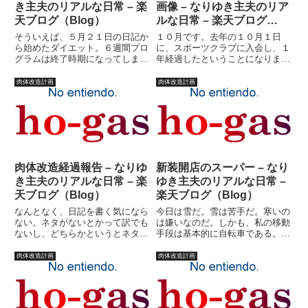
き主夫のリアルな日常 – 楽
画像 – なりゆき主夫のリア
天ブログ（Blog）
ルな日常 – 楽天ブログ
（Blog）
そういえば、５月２１日の日記か
１０月です。去年の１０月１日
ら始めたダイエット。６週間プロ
に、スポーツクラブに入会し、１
グラムは終了時期になってしまっ
年経過したということになりま
たが・・・結果を言いましょう。
す。最初、禁煙のためにスポーツ
現在の体重。７９キロ。ブログラ
クラブ行くか！ という日記を書
肉体改造計画
肉体改造計画
ンキングです。真面目にダイエッ
いたのが去年の９月３０日。ま、
トしろよ！って思う方は、クリッ
いろいろあって、（救急車呼んだ
クしといてくださいね。すみま
り・・・）禁煙はなんとかクリ
せ...
ア。そ...
肉体改造経過報告 – なりゆ
新装開店のスーパー – なり
き主夫のリアルな日常 – 楽
ゆき主夫のリアルな日常 –
天ブログ（Blog）
楽天ブログ（Blog）
なんとなく、日記を書く気になら
今日は雪だ。雪は苦手だ。寒いの
ない。ネタがないとかって訳でも
は嫌いなのだ。しかも、私の移動
ないし、どちらかというとネタが
手段は基本的に自転車である。滑
多すぎて全部書くのが嫌になって
って転びたくはないのである。し
いる状態？筋トレのせいで体内の
かし、昨日は禁断の炭水化物を食
肉体改造計画
肉体改造計画
乳酸が多くなりすぎているのかも
べてしまった。ちらし寿司であ
しれない。意味がわからん！と思
る。子供のイベントのためには自
う人はこちらをクリック！そろ
分の目標も犠牲にしなくてはいけ
そ...
な...