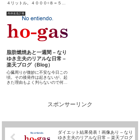
的ホームページのはずなのに、こ
４リットル。４０００÷８＝５０
れでは遺憾です。ということで、
０平均、１日５００ml.という感
他で書き込んだらとりあえずこち
じでしょうか。と、いうよりも、
肉体改造計画
らにコピペすることにします
実質８日間で、１，６８０円。１
ね。...
６８０÷８＝２１０平均、２１０
円消費しているということだ。...
脂肪燃焼あと一週間 – なり
ゆき主夫のリアルな日常 –
楽天ブログ（Blog）
心臓周りが微妙に不安な今日この
頃。その後発作は起きないが、起
きた理由もよく判らないので何か
と慎重にならざるを得ない。だか
らといって、全てを投げ出し隠居
生活を送る訳にもいかない。子供
は毎日腹減らしているのである。
スポンサーリンク
（私は減量しているが・・・）
ま...
ダイエット結果発表！画像あり – なり
ゆき主夫のリアルな日常 – 楽天ブログ