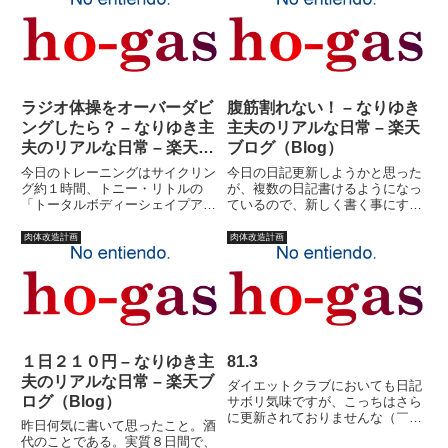
ト。（ここで落とそうと思ったん
だけど、オチが思いつきませんで
し...
ラジオ体操をオーバーダビ
腹筋割れない！ – なりゆき
ングしたら？ – なりゆき主
主夫のリアルな日常 – 楽天
夫のリアルな日常 – 楽天ブ
ブログ（Blog）
ログ（Blog）
今日のトレーニングはサイクリン
今日の日記更新しようかと思った
グ約１時間、トニー・リトルの
が、複数の日記書けるようになっ
「トータルボディーシェイプアッ
ているので、新しく書く事にす
プ＆メンテナンス」中級者のみな
る。どうやら、気づかないうちに
さん編。体が汗でマグロのように
１日３件の日記が書けるシステム
肉体改造計画
肉体改造計画
テカテカになったので、そこそこ
から、５件の日記が書けるように
の運動量だろうか。食事制限？し
なっていたらしい。便利である。
てません・・・最近、子供が九九
といっても、一日３件も書いてな
ヒ...
い...
１日２１０円 – なりゆき主
81.3
夫のリアルな日常 – 楽天ブ
ダイエットクラブにおいても日記
ログ（Blog）
サボリ気味ですが、こっちはさら
に更新されておりませんな（￣□
昨日何気に書いて思ったこと。酒
￣；）！！一応、こちらが超個人
代のことである。実質８日間で、