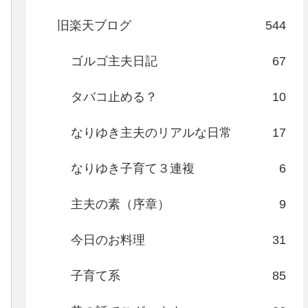
旧楽天ブログ
544
ゴルゴ主夫日記
67
タバコ止める？
10
なりゆき主夫のリアルな日常
17
なりゆき子育て３連複
6
主夫の素（序章）
9
今日のお料理
31
子育て系
85