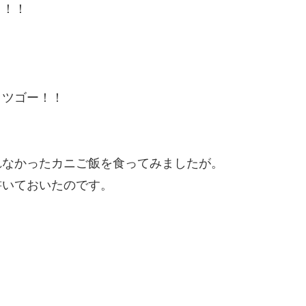
ク！！
。
ッツゴー！！
れなかったカニご飯を食ってみましたが。
書いておいたのです。