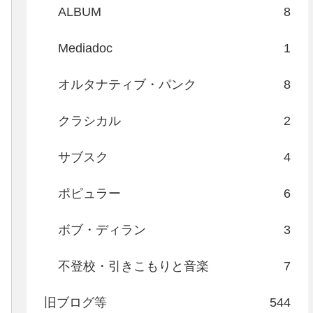
ALBUM
8
Mediadoc
1
オルタナティブ・パンク
8
クラシカル
2
サブスク
4
ポピュラー
6
ボブ・ディラン
3
不登校・引きこもりと音楽
7
旧ブログ等
544