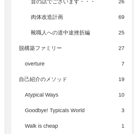
昔の話でございます・・・
26
肉体改造計画
69
靴職人への道中途挫折編
25
脱構築ファミリー
27
overture
7
自己紹介のメソッド
19
Atypical Ways
10
Goodbye! Typicals World
3
Walk is cheap
1