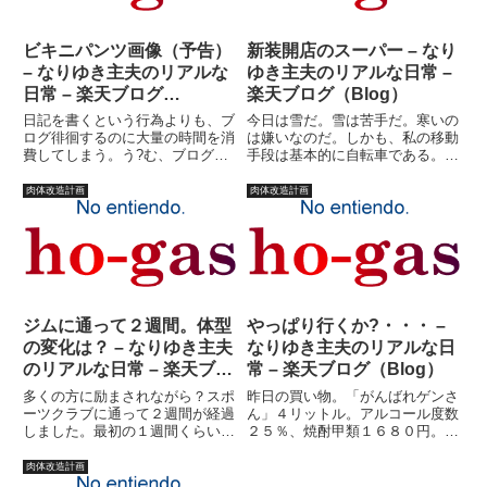
ビキニパンツ画像（予告）
新装開店のスーパー – なり
– なりゆき主夫のリアルな
ゆき主夫のリアルな日常 –
日常 – 楽天ブログ
楽天ブログ（Blog）
（Blog）
日記を書くという行為よりも、ブ
今日は雪だ。雪は苦手だ。寒いの
ログ徘徊するのに大量の時間を消
は嫌いなのだ。しかも、私の移動
費してしまう。う?む、ブログ依
手段は基本的に自転車である。滑
存症？といってる割に、かなりご
って転びたくはないのである。し
無沙汰している「日記リンクして
かし、昨日は禁断の炭水化物を食
肉体改造計画
肉体改造計画
いる」皆さんもいたりする。この
べてしまった。ちらし寿司であ
場を借りて、お詫び申し上げま
る。子供のイベントのためには自
す。申し訳ありません?！！
分の目標も犠牲にしなくてはいけ
m(_...
な...
ジムに通って２週間。体型
やっぱり行くか?・・・ –
の変化は？ – なりゆき主夫
なりゆき主夫のリアルな日
のリアルな日常 – 楽天ブロ
常 – 楽天ブログ（Blog）
グ（Blog）
多くの方に励まされながら？スポ
昨日の買い物。「がんばれゲンさ
ーツクラブに通って２週間が経過
ん」４リットル。アルコール度数
しました。最初の１週間くらいは
２５％、焼酎甲類１６８０円。今
全身が筋肉痛でボロボロでした。
月の食費累計２３，２９７円。ふ
最近はある程度、痛みも治まって
と気づけば、ソファーに一人。朝
肉体改造計画
きました。じゃあもっと頑張れる
６時。気を失っていた。飲みす