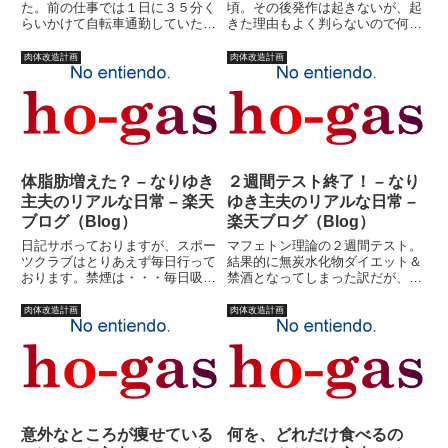
た。前の仕事では１日に３５分く
頃。その後発作は起きないが、起
らいかけて自転車通勤していたの
きた理由もよく判らないので何か
に、今では全くしてないわけで。
と慎重にならざるを得ない。だか
太ももに血管浮き出ていたのに、
らといって、全てを投げ出し隠居
肉体改造計画
肉体改造計画
つまんでみると明らかに体脂肪が
生活を送る訳にもいかない。子供
増えている。腹は・・・前から腹
は毎日腹減らしているのである。
筋浮き出てないけど。せっかく子
（私は減量しているが・・・）
供...
ま...
体脂肪増えた？ – なりゆき
２週間テスト終了！ – なり
主夫のリアルな日常 – 楽天
ゆき主夫のリアルな日常 –
ブログ（Blog）
楽天ブログ（Blog）
日記サボっておりますが、スポー
マフェトン理論の２週間テスト。
ツクラブはとりあえず毎日行って
結果的に無炭水化物ダイエット＆
おります。禁煙は・・・毎日吸っ
禁酒となってしまった訳だが、つ
ております。それじゃダメじゃ
いに２週間が経過した。思えば長
ん！！いや・・・本数は減ってお
い道程であった。果物食えない妻
肉体改造計画
肉体改造計画
ります。たぶん、そのうち完全に
は早くからリタイヤしてしまった
吸わなくなる（と思います）月曜
し。私も機嫌が悪くなり、一時期
日はクラブの休日だから休んだけ
は家庭崩壊の危機かと思った。
れ...
そ...
意外なところが痩せている
何を、どれだけ食べるの