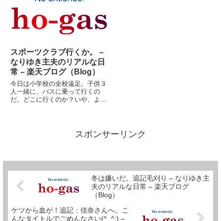
かというと、根性だけは誰にも負
ぎ？全く覚えていない。ただ、気
ける自信があるので、それほど
持ち悪い。ブログランキングで
頑...
す。...
スポーツクラブ行くか。 –
なりゆき主夫のリアルな日
常 – 楽天ブログ（Blog）
今日は小学校の全校遠足。子供３
人一緒に、バスに乗って行くの
だ。どこに行くのか？いや、よく
知らないけど・・・たしか何とか
自然公園だかなんだか。台風が凄
まじい勢いで去っていったけど、
風はまだまだ強烈だ。バスがひっ
スポンサーリンク
くり返るってこともないと思う
が、...
冬は嫌いだ。追記毛刈り – なりゆき主
夫のリアルな日常 – 楽天ブログ
（Blog）
ケツから血が！追記：佳奈さんへ。こ
んなタイトルでごめんなさい(^_^;) –