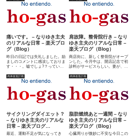
痛いです。 – なりゆき主夫
肩故障。整骨院行き – なり
のリアルな日常 – 楽天ブロ
ゆき主夫のリアルな日常 –
グ（Blog）
楽天ブログ（Blog）
昨日の日記では失礼しました。励
商店街に、新しく整骨院がオープ
ましのコメントに感涙しておりま
ンした。今月中は、開店記念で初
す・・・。嘘でしょ?？っていう
診料がサービスらしい。妻が、私
ごもっともな貴方はこちら！！す
に行けというのだ。「だっていつ
いません、泣いてはいません
も肩が痛いっていってたでしょ。
肉体改造計画
肉体改造計画
が・・・でも、本当に気が楽にな
今月中に行かなくちゃサービス終
りました。感謝です！！やはり、
わっちゃうのよ」サービス終わっ
持つべきものはコメントくださる
ちゃうっていっても、私は行き
皆さ...
た...
サイクリングダイエット？
脂肪燃焼あと一週間 – なり
– なりゆき主夫のリアルな
ゆき主夫のリアルな日常 –
日常 – 楽天ブログ
楽天ブログ（Blog）
（Blog）
最近、運動不足が気になってき
心臓周りが微妙に不安な今日この