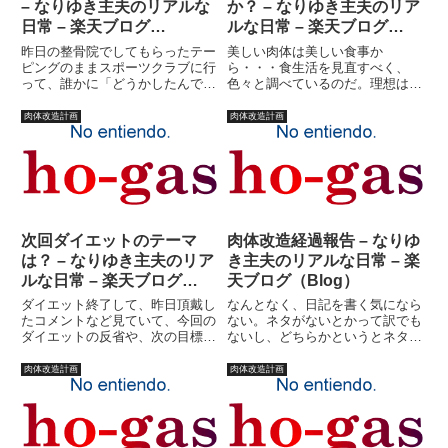
– なりゆき主夫のリアルな
か？ – なりゆき主夫のリア
日常 – 楽天ブログ
ルな日常 – 楽天ブログ
（Blog）
（Blog）
昨日の整骨院でしてもらったテー
美しい肉体は美しい食事か
ピングのままスポーツクラブに行
ら・・・食生活を見直すべく、
って、誰かに「どうかしたんです
色々と調べているのだ。理想は、
か？」なんて訊かれたら嫌だな?
やはり、こういう人たちは、一体
なんて思ってたら、誰も訊いてこ
何を食っているんだろうか？ボデ
肉体改造計画
肉体改造計画
なかった。考えてみれば、脇目も
ィビルダーってのは、コンテスト
ふらず、さっさとマシンエクササ
まではデブで、コンテスト前から
イズメニューをこなしているだ
急激にダイエットするという噂
け...
だ。コンテ...
次回ダイエットのテーマ
肉体改造経過報告 – なりゆ
は？ – なりゆき主夫のリア
き主夫のリアルな日常 – 楽
ルな日常 – 楽天ブログ
天ブログ（Blog）
（Blog）
ダイエット終了して、昨日頂戴し
なんとなく、日記を書く気になら
たコメントなど見ていて、今回の
ない。ネタがないとかって訳でも
ダイエットの反省や、次の目標な
ないし、どちらかというとネタが
どを設定したいと思います。今回
多すぎて全部書くのが嫌になって
のダイエットは、「とりあえずカ
いる状態？筋トレのせいで体内の
肉体改造計画
肉体改造計画
ッコよくなる」という曖昧なテー
乳酸が多くなりすぎているのかも
マで始めました。しかし、実際に
しれない。意味がわからん！と思
は曖昧ながら数値にとりつかれ
う人はこちらをクリック！そろ
て...
そ...