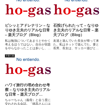
であった。しかし、見ていてふと
ばそれだけで美味いというもの
思ったのは、こんなマニアッ...
だ。ご飯の後、子供達は順に風呂
に...
ピシッとアドレナリン – な
石投げられたって – なりゆ
りゆき主夫のリアルな日常
き主夫のリアルな日常 – 楽
– 楽天ブログ（Blog）
天ブログ（Blog）
私は勉強についてあまりとやかく
友達と遊んでいた長女が帰って来
考えるほうではない。自分が宿題
た。私はネットで遊んでた。妻と
をやらなかったことは多いし、勉
長男、長女は、サッカー遊びとい
強をサボるなんてのは大したこと
うサークル。たぶん、昼飯どこか
ではないという観念がどうしても
のファミレスあたりで食べてく
子育て系
抜けない。妻には、「アナタは出
る。「ああ、昼飯忘れてた！」
来が良かっただけ、勉強しなけれ
「なに食いたい？」「バナナ」
ばダメな子供もいるの」といわ
「わかった・・・」だから痩せて
れ...
るんだ...
ハワイ旅行の埋め合わせ考
察 – なりゆき主夫のリアル
な日常 – 楽天ブログ
（Blog）
ちゃーちゃん（義母）と会う度に
交わされる会話。「穂高さんには