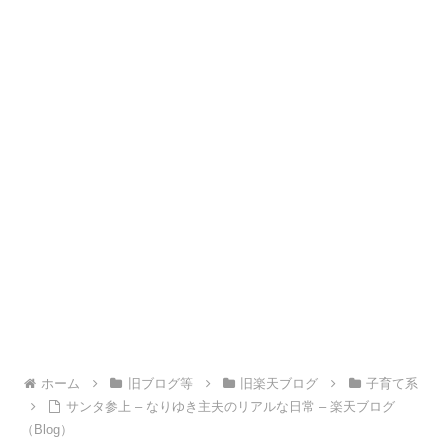
ホーム
旧ブログ等
旧楽天ブログ
子育て系
サンタ参上 – なりゆき主夫のリアルな日常 – 楽天ブログ
（Blog）