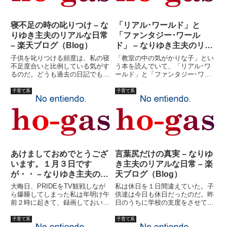
寝不足の時の叱りつけ – な
「リアル･ワールド」と
りゆき主夫のリアルな日常
「ファンタジー･ワール
– 楽天ブログ（Blog）
ド」 – なりゆき主夫のリア
ルな日常 – 楽天ブログ
子供を叱りつける頻度は、私の寝
「教室の中の気がかりな子」とい
（Blog）
不足度合いと比例している気がす
う本を読んでいて、「リアル･ワ
るのだ。どうも過去の日記でも、
ールド」と「ファンタジー･ワー
叱りつけるのは大概寝不足の時の
ルド」という観念が書かれていま
ようだし。いや、叱りつけは日常
した。この本の中の一部で、太田
子育て系
子育て系
的にやってるが、寝不足の時は
祐一さんという方が書いている部
「激昂」しているというべきか。
分です。ロール・プレイング・ゲ
もしも子供が私が寝不足の時に限
ーム「サイコ＆マジック」徹底
っ...
マ...
あけましておめでとうござ
言葉尻だけの真実 – なりゆ
います。１月３日です
き主夫のリアルな日常 – 楽
が・・ – なりゆき主夫のリ
天ブログ（Blog）
アルな日常 – 楽天ブログ
大晦日、PRIDEをTV観戦しなが
私は休日を１日間違えていた。子
（Blog）
ら爆睡してしまった私は年明け午
供達は今日も休日だったのだ。昨
前２時に起きて、録画しておいた
日のうちに学校の支度をさせてお
K-1を見て、プライド早送りしな
いたのだが。（私だったら月曜日
がら見ても８時までかかりまし
の時間割でそろえそうだ）昨日の
子育て系
子育て系
た。う?む、中々内容の濃い放送
晩御飯は、ビビンパ。ごま油使え