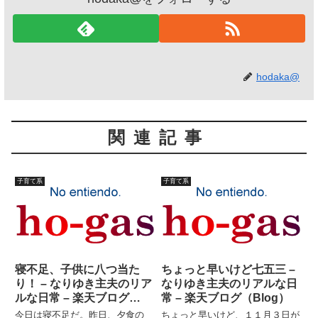
hodaka@
関連記事
子育て系
子育て系
寝不足、子供に八つ当た
ちょっと早いけど七五三 –
り！ – なりゆき主夫のリア
なりゆき主夫のリアルな日
ルな日常 – 楽天ブログ
常 – 楽天ブログ（Blog）
（Blog）
今日は寝不足だ。昨日、夕食の
ちょっと早いけど、１１月３日が