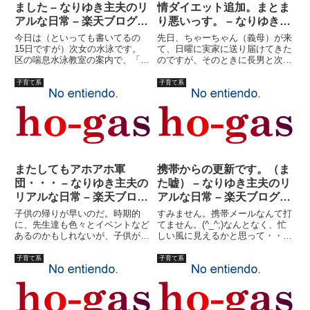
ました – なりゆき主夫のリ
情ダイエット追加。まとま
アルな日常 – 楽天ブログ
り悪いっす。 – なりゆき主
（Blog）
夫のリアルな日常 – 楽天ブ
今日は（といっても書いてるの
先日、ちゃーちゃん（義母）が来
ログ（Blog）
15日ですが）次女の水泳です。
て、日曜に実家に送り届けてきた
区の喘息水泳教室の案内で、「喘
のですが、そのときに長男と次女
息児水泳記録会」というものに申
も置いていきました。ありがたい
し込んでいたのです。主催は独立
ことです。長女は、医者の予約や
子育て系
子育て系
行政法人環境再生保全機構。よく
塾が残っているので、後日連れて
わかりませんけど、ようするに小
行きます。何日子供なしの生活出
学校１?６年までのぜん息児を対
来るかわかりませんが。長女
象...
も、...
またしてもアホアホ軍
携帯からの更新です。（ま
団・・・ – なりゆき主夫の
た嘘） – なりゆき主夫のリ
リアルな日常 – 楽天ブログ
アルな日常 – 楽天ブログ
（Blog）
（Blog）
子供の帰りが早いのだ。時期的
すみません。携帯メールなんて打
に、先生達も色々とイベントなど
てません。(^_^;)なんとなく、忙
あるのかもしれないが、子供が早
しい風に見えるかと思って・・・
く帰ってくると、私の遊ぶ時間が
見栄の張り方が間違ってる！と思
なくなってしまうのである。（で
った方はクリック！！いや?。と
子育て系
子育て系
も日記書いてるが・・・）長女も
りあえず、忙しいのではないけれ
長男も転校生だし、一緒に遊んで
ど、時間がないようです。帰省か
くれる友達が出来てよかったとは
ら帰って一休みといきたい...
思...