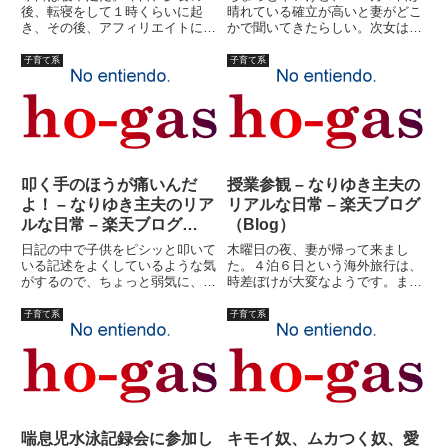
後、転寝をして１時くらいに起
晴れている確立が高いと妻がどこ
き、その後、アフィリエイトにつ
かで聞いてきたらしい。次女は
いて調べていたり、競馬の予想を
「まだ６歳だよ」という。早生ま
していたりしたら、朝の６時を過
れなのだ。私は「小学校１年生が
子育て系
子育て系
ぎてしまった。子供が起きてくる
やることになってるんだよ」とい
前に少しでも寝ておかないといけ
っておいた。美容院で髪飾りをし
ない、と思ったのだが、いつも７
てもらい、ちゃーちゃん（義母）
時過...
に...
叩く手のほうが痛いんだ
授業参観 – なりゆき主夫の
よ！ – なりゆき主夫のリア
リアルな日常 – 楽天ブログ
ルな日常 – 楽天ブログ
（Blog）
（Blog）
日記の中で子供をピシッと叩いて
木曜日の夜、妻が帰って来まし
いる記述をよくしているような気
た。４泊６日という海外旅行は、
がするので、ちょっと弱気に、今
時差ぼけが大変なようです。ま、
日はその弁明をしようかなと思い
とりあえず無事に帰ってきて一安
ます。家庭内暴力と混同してもら
心です。子供のおみやげは、ハワ
子育て系
子育て系
いたくないのです。「叩く手のほ
イの砂と貝。ま、喜んでました。
うが痛いんだよ！」これは、「エ
金曜日は、授業参観。２時限目
ンタの神様」でやっていた、子
は、長男と次女。３時限目は、長
供...
女。...
喘息児水泳記録会に参加し
キモイ奴、ムカつく奴、愛