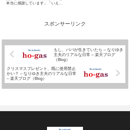
本当に感謝しています」「いえい
え、とんでもないです」「親戚も
皆、穂高さんは素晴らしいって言
ってるわよ」「いえいえ、とんで
もないです」「普通は引き取らな
スポンサーリンク
いって」「普通でなくて結構で
す...
もし、パパが生きていたら – なりゆき
主夫のリアルな日常 – 楽天ブログ
（Blog）
クリスマスプレゼント、既に使用禁止
かい？ – なりゆき主夫のリアルな日常
– 楽天ブログ（Blog）