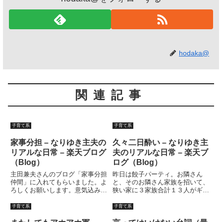
hodaka@
関連記事
子育て系
子育て系
家事分担 – なりゆき主夫の
久々二日酔い – なりゆき主
リアルな日常 – 楽天ブログ
夫のリアルな日常 – 楽天ブ
（Blog）
ログ（Blog）
主田兼夫さんのブログ「家事分担
昨日は餃子パーティ。お隣さん
仲間」に入れてもらいました。よ
と、そのお隣さん家族を招いて、
ろしくお願いします。意気込みで
狭い家に３家族合計１３人がギッ
すか・・・「専業主夫になる前か
チギチに座ってお食事会とあいな
ら、家事分担はやってたぜ！！」
りました。本当はこの題材で長?
子育て系
子育て系
てなところでしょうか。もっと言
い日記書く予定だったのだ
えば、「失業しなければ積極的に
が・・・常日頃甲類焼酎しか飲ま