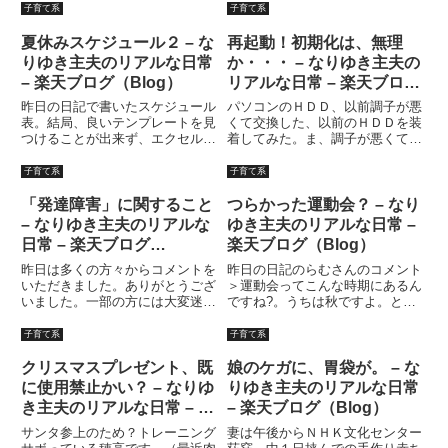
ではないという観念がどうしても
ミリー総動員です。牛の乳搾りや
子育て系
子育て系
抜けない。妻には、「アナタは出
乗馬、その他いろんなアトラクシ
来が良かっただけ、勉強しなけれ
ョンなどを楽しんで来ました。今
夏休みスケジュール２ – な
再起動！初期化は、無理
ばダメな子供もいるの」といわ
日は怒ることもなく、平和に過
りゆき主夫のリアルな日常
か・・・ – なりゆき主夫の
れ...
ご...
– 楽天ブログ（Blog）
リアルな日常 – 楽天ブログ
（Blog）
昨日の日記で書いたスケジュール
パソコンのＨＤＤ、以前調子が悪
表。結局、良いテンプレートを見
くて交換した、以前のＨＤＤを装
つけることが出来ず、エクセルで
着してみた。ま、調子が悪くて買
自作。で、イベント入力するのは
い換えたんだから当然といえば当
面倒なので、結局手書き。いや、
然？？動かなかった。既存のＦド
子育て系
子育て系
面倒だというよりも、イベントは
ライブの中身を空にして、そこに
流動的だ。どっちみち手書きにな
Ｃドライブをバックアップしたい
「発達障害」に関すること
つらかった運動会？ – なり
るんだから、最初から手書きで
のだが・・・容量的にちょっと
– なりゆき主夫のリアルな
ゆき主夫のリアルな日常 –
い...
無...
日常 – 楽天ブログ
楽天ブログ（Blog）
（Blog）
昨日は多くの方々からコメントを
昨日の日記のらむさんのコメント
いただきました。ありがとうござ
＞運動会ってこんな時期にあるん
いました。一部の方には大変迷惑
ですね?。うちは秋ですよ。とい
をかけました。謝ってすむことで
うのに、何気に「なんでしょう
はないかもしれませんが、もう一
ね?」なんてのん気なコメント書
子育て系
子育て系
度、改めて長く重い内容の日記を
いた後、今日の日記を書こうとし
書かせていただきます。興味のな
て気づいた。今日は学校の創立記
クリスマスプレゼント、既
娘のケガに、胃袋が。 – な
い方には、大変申し訳ありませ
念日。学校は休みだ。なんで運動
に使用禁止かい？ – なりゆ
りゆき主夫のリアルな日常
ん...
会...
き主夫のリアルな日常 – 楽
– 楽天ブログ（Blog）
天ブログ（Blog）
サンタ参上のため？トレーニング
妻は午後からＮＨＫ文化センター