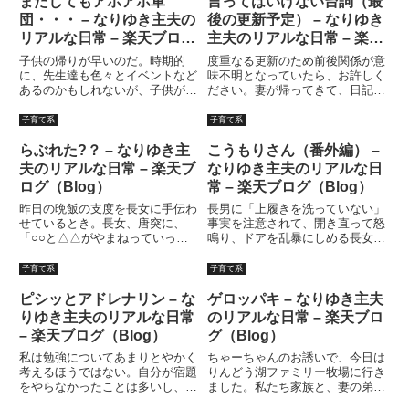
またしてもアホアホ軍
言ってはいけない台詞（最
はやってなかったぜ！」てなと
ない私。薩摩のかなり貴重な焼酎
団・・・ – なりゆき主夫の
後の更新予定） – なりゆき
こ...
を飲ませ...
リアルな日常 – 楽天ブログ
主夫のリアルな日常 – 楽天
（Blog）
ブログ（Blog）
子供の帰りが早いのだ。時期的
度重なる更新のため前後関係が意
に、先生達も色々とイベントなど
味不明となっていたら、お許しく
あるのかもしれないが、子供が早
ださい。妻が帰ってきて、日記に
く帰ってくると、私の遊ぶ時間が
検閲が入る。一部の内容を削除さ
なくなってしまうのである。（で
せていただきました。マズイっ
子育て系
子育て系
も日記書いてるが・・・）長女も
す！！っていうかオレの日記のア
長男も転校生だし、一緒に遊んで
ドレスを知り合いに教えるなって
らぶれた?？ – なりゆき主
こうもりさん（番外編） –
くれる友達が出来てよかったとは
の！！書くことかなり自主規制入
夫のリアルな日常 – 楽天ブ
なりゆき主夫のリアルな日
思...
っ...
ログ（Blog）
常 – 楽天ブログ（Blog）
昨日の晩飯の支度を長女に手伝わ
長男に「上履きを洗っていない」
せているとき。長女、唐突に、
事実を注意されて、開き直って怒
「○○と△△がやまねっていっ
鳴り、ドアを乱暴にしめる長女に
た」「・・・何？」長女は言いな
対して叱らない訳にはいかない。
おした。「○○さんと、△△さん
怒られることも判っているとはい
子育て系
子育て系
が、やまねっていった」「もうち
え、長女が階段を上がってきた。
ょっとわかりやすくいってごら
「で、オレにいうことはなん
ピシッとアドレナリン – な
ゲロッパキ – なりゆき主夫
ん」長女は辛抱強く、もう一度言
だ？」「ごめんなさい」「なにに
りゆき主夫のリアルな日常
のリアルな日常 – 楽天ブロ
い直し...
対し...
– 楽天ブログ（Blog）
グ（Blog）
私は勉強についてあまりとやかく
ちゃーちゃんのお誘いで、今日は
考えるほうではない。自分が宿題
りんどう湖ファミリー牧場に行き
をやらなかったことは多いし、勉
ました。私たち家族と、妻の弟家
強をサボるなんてのは大したこと
族、ちゃーちゃんの妹家族とファ