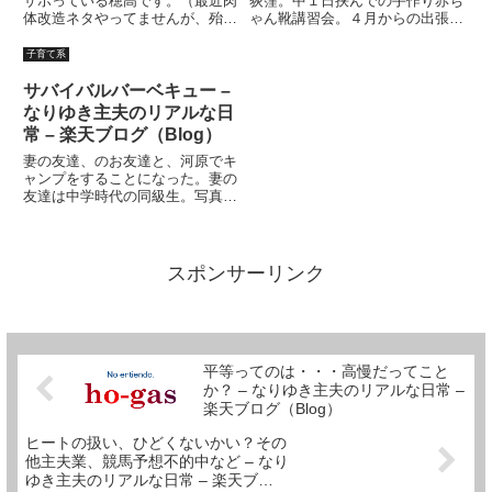
サボっている穂高です。（最近肉
荻窪。中１日挟んでの手作り赤ち
体改造ネタやってませんが、殆ど
ゃん靴講習会。４月からの出張講
毎日ジムには行っております、念
習も今日でほぼひと段落。後は９
のため）さて、昨日に引き続きサ
月まではとりあえず予定なし。弟
子育て系
ンタネタパート２。長女のプレゼ
の退院もほぼ明日に決まった。長
ントは妻に任せた。長女は、「ダ
女と長男は今日から１泊キャンプ
サバイバルバーベキュー –
レン・シャン」がいいといって
旅行。私と末娘が留守番だ。学
なりゆき主夫のリアルな日
い...
校...
常 – 楽天ブログ（Blog）
妻の友達、のお友達と、河原でキ
ャンプをすることになった。妻の
友達は中学時代の同級生。写真家
で、実際に写真は素晴らしいと思
う。ただ、当然妻と同級生である
から、私とも同じ年である。い
や、別にどうでもいいか・・・万
スポンサーリンク
が一日記を発見させると危険だ。
誰...
平等ってのは・・・高慢だってこと
か？ – なりゆき主夫のリアルな日常 –
楽天ブログ（Blog）
ヒートの扱い、ひどくないかい？その
他主夫業、競馬予想不的中など – なり
ゆき主夫のリアルな日常 – 楽天ブログ